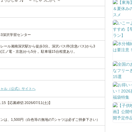
ょうびじゅつ】 ～ Tしゃつにかく ～
-3深沢学習センター
レール湘南深沢駅から徒歩3分。深沢バス停(京急バス)から3
江ノ電・京急)から5分 。駐車場15台程度あり。
シャル（公式）サイトへ
-11:15【応募締切 2026/07/11(土)】
ンは、1,500円（白色等の無地のTシャツは必ずご持参下さい）