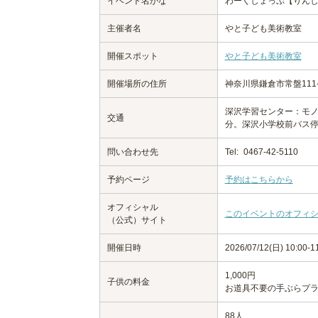
イベント名かな
わーくしょっぷ【りんし
主催者名
やと子ども美術教室
開催スポット
やと子ども美術教室
開催場所の住所
神奈川県鎌倉市常盤111
深沢学習センター：モノ
交通
分。深沢小学校前バス停(
問い合わせ先
Tel:
0467-42-5110
予約ページ
予約はこちらから
オフィシャル
このイベントのオフィ
（公式）サイト
開催日時
2026/07/12(日) 10:00
1,000円
子供の料金
お道具不要の手ぶらプラ
88人