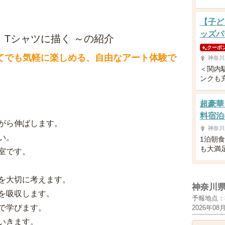
【子ど
ッズパ
 Tシャツに描く ～の紹介
クーポ
てでも気軽に楽しめる、自由なアート体験で
神奈川
＜関内
ンクも
超豪華
料宿泊
がら伸ばします。
神奈川
い。
1泊朝
も大満
室です。
を大切に考えます。
神奈川
を吸収します。
予報地点：
で学びます。
2026年08
いきます。