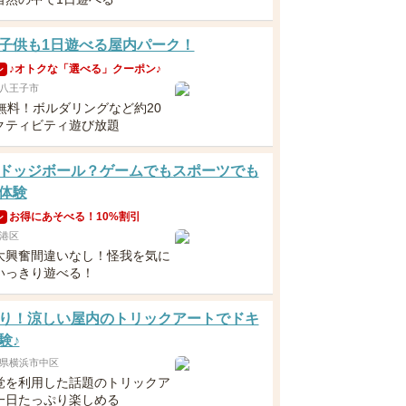
子供も1日遊べる屋内パーク！
♪オトクな「選べる」クーポン♪
ン
八王子市
歳無料！ボルダリングなど約20
クティビティ遊び放題
ドッジボール？ゲームでもスポーツでも
体験
お得にあそべる！10%割引
ン
港区
大興奮間違いなし！怪我を気に
いっきり遊べる！
り！涼しい屋内のトリックアートでドキ
験♪
県横浜市中区
覚を利用した話題のトリックア
一日たっぷり楽しめる