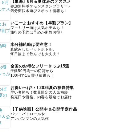
【東海】8月＆夏休みのオススメ
参加無料ポケモンスタンプラリー♪
気分爽快水遊びスポット情報も！
いこーよおすすめ【早割プラン】
ファミリー向け人気ホテルも！
旅行の予約は早めが断然お得♪
水分補給時は要注意！
直飲みしたペットボトル、
何日後まで飲んでも大丈夫？
全国のお得なフリーきっぷ15選
子供50円均一の切符から
100円で1日乗り放題も！
お得いっぱい！2026夏の福袋特集
早い者勝ち！数量限定の人気福袋
発売日や価格、内容を最速でお届け
【子供映画】公開中＆公開予定作品
パウ・パトロールや
アンパンマンの人気作