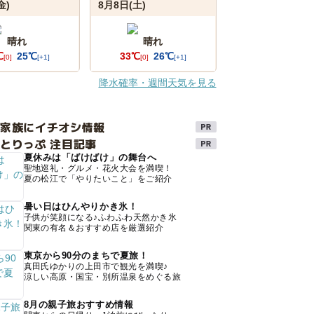
金)
8月8日(土)
晴れ
晴れ
℃
25℃
33℃
26℃
[0]
[+1]
[0]
[+1]
降水確率・週間天気を見る
け家族にイチオシ情報
とりっぷ 注目記事
夏休みは「ばけばけ」の舞台へ
聖地巡礼・グルメ・花火大会を満喫！
夏の松江で「やりたいこと」をご紹介
暑い日はひんやりかき氷！
子供が笑顔になる♪ふわふわ天然かき氷
関東の有名＆おすすめ店を厳選紹介
東京から90分のまちで夏旅！
真田氏ゆかりの上田市で観光を満喫♪
涼しい高原・国宝・別所温泉をめぐる旅
8月の親子旅おすすめ情報