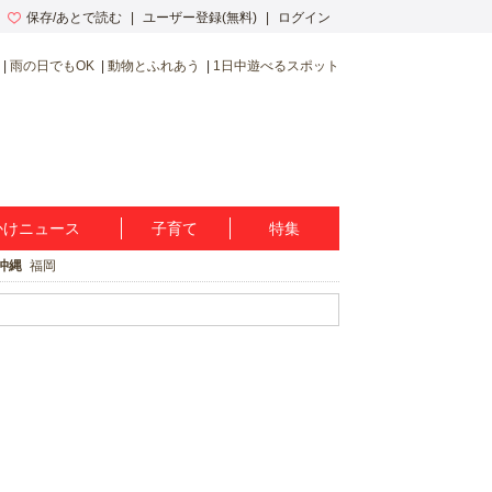
保存/あとで読む
ユーザー登録(無料)
ログイン
雨の日でもOK
動物とふれあう
1日中遊べるスポット
かけニュース
子育て
特集
沖縄
福岡