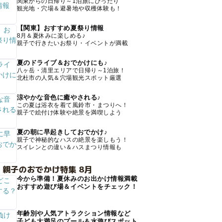
関東からの日帰り～1泊旅にぴったり
観光地・穴場＆避暑地や収穫体験も！
【関東】おすすめ夏祭り情報
8月＆夏休みに楽しめる♪
親子で行きたいお祭り・イベントが満載
夏のドライブ＆おでかけにも♪
八ヶ岳・清里エリアで日帰り～1泊旅！
北杜市の人気＆穴場観光スポット厳選
涼やかな音色に癒やされる♪
この夏は浴衣を着て風鈴市・まつりへ！
親子で絵付け体験や絶景を満喫しよう
夏の朝に早起きしておでかけ♪
親子で神秘的なハスの絶景を楽しもう！
スイレンとの違い＆ハスまつり情報も
 親子のおでかけ特集 8月
今から準備！夏休みのお出かけ情報満載
おすすめ遊び場＆イベントをチェック！
年齢別や人気アトラクション情報など
子ども大満足のプール＆水遊びスポット