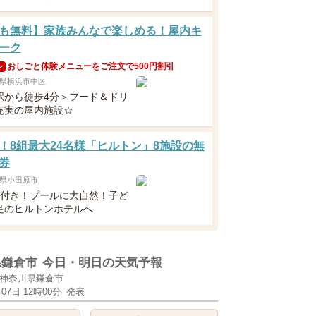
も無料】家族みんなで楽しめる！屋内キ
ーク
おしごと体験メニューをご注文で500円割引
ン
県横浜市中区
駅から徒歩4分＞フード＆ドリ
充実の屋内施設☆
！8組最大24名様「ヒルトン」8施設の無
券
県小田原市
食付き！プールに大自然！子ど
足のヒルトンホテルへ
県鎌倉市
今日・明日の天気予報
神奈川県鎌倉市
月07日 12時00分
発表