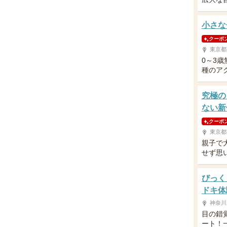
小さな
クーポ
東京都
0～3
種のア
究極の
ない新
クーポ
東京都
親子で
せず思
びっく
ドキ体
神奈川
目の錯
ート！