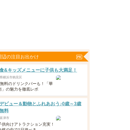
周辺の注目お出かけ
食&キッズメニューに子供も大満足！
県横浜市鶴見区
下無料のドリンクバーも！「華
衛」の魅力を徹底レポ
デビュー＆動物とふれあおう♪0歳～3歳
無料
富津市
子供向けアトラクション充実！
自然の中で1日遊べる