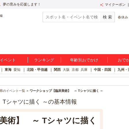
、夢の育みを応援します！
マイクーポン
春休み
イベント
ランキング
年齢別おでかけ
おで
東海
愛知
北陸・甲信越
関西
大阪
京都
兵庫
中国・四国
九州・
県のイベント一覧
ワークショップ【臨床美術】 ～ Tシャツに描く ～
 Tシャツに描く ～の基本情報
美術】 ～ Tシャツに描く