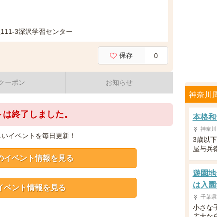
11-3深沢学習センター
保存
0
クーポン
お知らせ
神奈川
トは終了しました。
本格和
神奈川
しいイベントを毎日更新！
3歳以
屋与兵
のイベント情報を見る
遊園地
は入園
イベント情報を見る
千葉県
小さな
広大な