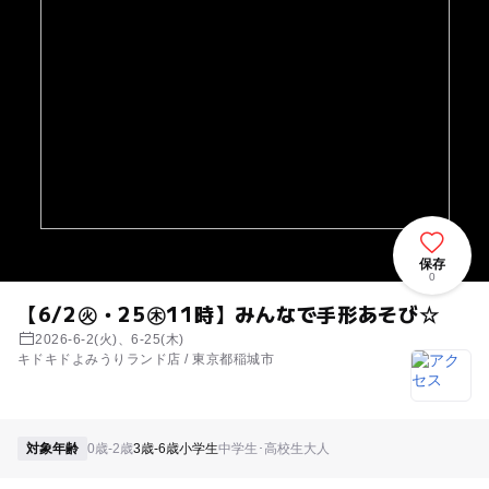
保存
0
【6/2㊋・25㊍11時】みんなで手形あそび☆
2026-6-2(火)、6-25(木)
キドキドよみうりランド店 / 東京都稲城市
対象年齢
0歳-2歳
3歳-6歳
小学生
中学生･高校生
大人