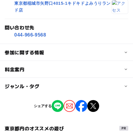
東京都稲城市矢野口4015-1キドキドよみうりラン
ド店
問い合わせ先
044-966-9568
参加に関する情報
対象年齢
料金案内
3歳･4歳･5歳･6歳(幼児)
小学生
子供の料金詳細
ジャンル・タグ
予約/応募
イベントのご参加は無料です。
予約不要
（ご入場にはご料金がかかります。詳しくは公式サイトの
ジャンル
シェアする
料金情報をご覧ください。）
ミニイベント
大人の料金詳細
東京都内のオススメの遊び
タグ
イベントのご参加は無料です。