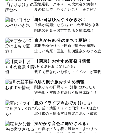
聖地巡礼・グルメ・花火大会を満喫！
夏の松江で「やりたいこと」をご紹介
暑い日はひんやりかき氷！
子供が笑顔になる♪ふわふわ天然かき氷
関東の有名＆おすすめ店を厳選紹介
東京から90分のまちで夏旅！
真田氏ゆかりの上田市で観光を満喫♪
涼しい高原・国宝・別所温泉をめぐる旅
【関東】おすすめ夏祭り情報
8月＆夏休みに楽しめる♪
親子で行きたいお祭り・イベントが満載
8月の親子旅おすすめ情報
関東からの日帰り～1泊旅にぴったり
観光地・穴場＆避暑地や収穫体験も！
夏のドライブ＆おでかけにも♪
八ヶ岳・清里エリアで日帰り～1泊旅！
北杜市の人気＆穴場観光スポット厳選
涼やかな音色に癒やされる♪
この夏は浴衣を着て風鈴市・まつりへ！