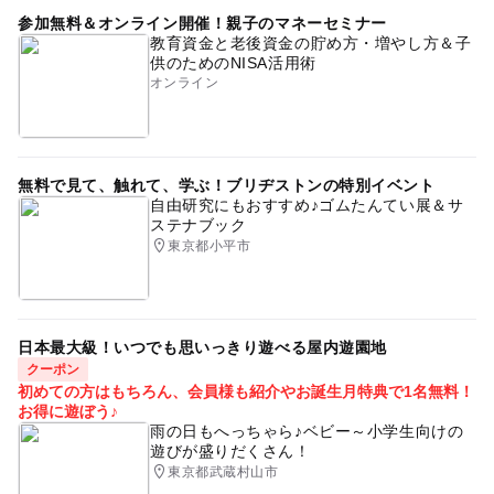
（ご入場にはご料金がかかります。詳しくは公式サイトの
参加無料＆オンライン開催！親子のマネーセミナー
屋内遊園地のイベント
工作・クラフト体験
料金情報をご覧ください。）
教育資金と老後資金の貯め方・増やし方＆子
供のためのNISA活用術
オンライン
無料で見て、触れて、学ぶ！ブリヂストンの特別イベント
自由研究にもおすすめ♪ゴムたんてい展＆サ
ステナブック
東京都小平市
日本最大級！いつでも思いっきり遊べる屋内遊園地
クーポン
初めての方はもちろん、会員様も紹介やお誕生月特典で1名無料！
お得に遊ぼう♪
雨の日もへっちゃら♪ベビー～小学生向けの
遊びが盛りだくさん！
東京都武蔵村山市