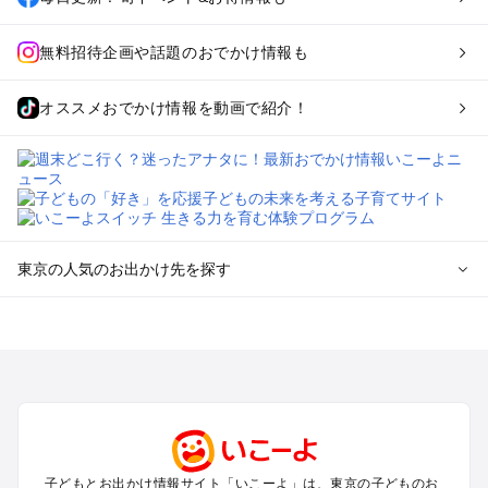
無料招待企画や話題のおでかけ情報も
オススメおでかけ情報を動画で紹介！
東京の人気のお出かけ先を探す
東京のエリアからプール子ども連れのお出かけスポット
を探す
立川・国分寺・八王子・昭島・多摩のプールお出かけ
お台場・品川・新橋・汐留・豊洲のプールお出かけ
上野・浅草・錦糸町・両国のプールお出かけ
町田・相模原・愛川・上野原のプールお出かけ
渋谷・原宿・恵比寿・中目黒・自由が丘のプールお出かけ
子どもとお出かけ情報サイト「いこーよ」は、東京の子どものお