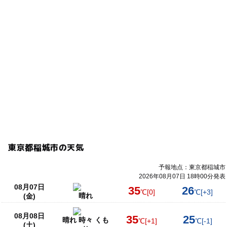
東京都稲城市の天気
予報地点：東京都稲城市
2026年08月07日 18時00分発表
08月07日
35
26
℃
[0]
℃
[+3]
晴れ
(金)
08月08日
35
25
晴れ 時々 くも
℃
[+1]
℃
[-1]
(土)