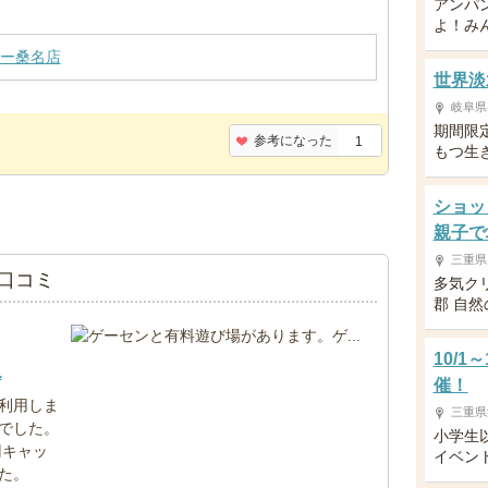
アンパ
よ！み
ー桑名店
世界淡
岐阜県
期間限
参考になった
1
もつ生
ショッ
親子で
三重県
口コミ
多気ク
郡 自
10/1
.
催！
利用しま
三重県
でした。
小学生
円キャッ
イベン
た。