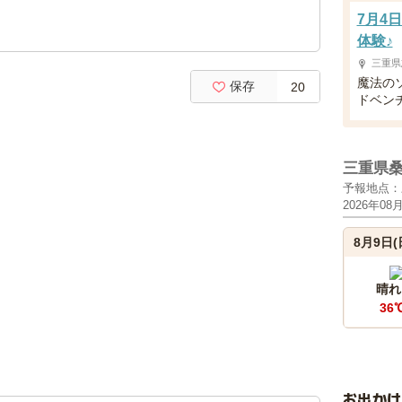
7月4
体験♪
三重県
魔法の
保存
20
ドベン
三重県
予報地点：
2026年08
8月9日(
晴れ
36
お出か