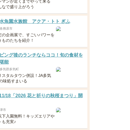
ンマンが近くまでやって来る
んなで盛り上がろう
水魚園水族館 アクア・トト ぎふ
各務原市
定の企画展で、すごいパワーを
きものたちを紹介！
ピング後のランチならココ！旬の食材を
堪能
多気郡多気町
リスタルタウン併設！JA多気
然の味処すまいる
～11/18「2026 花と祈りの秋桜まつり」開
津市
以下入園無料！キッズエリアや
トも充実♪