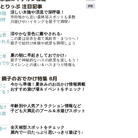
とりっぷ 注目記事
涼しい木陰や渓流で深呼吸！
市街地から近い森林浴スポットも多数
川遊びやハイキングを親子で満喫♪
涼やかな音色に癒やされる♪
この夏は浴衣を着て風鈴市・まつりへ！
親子で絵付け体験や絶景を満喫しよう
夏の朝に早起きしておでかけ♪
親子で神秘的なハスの絶景を楽しもう！
スイレンとの違い＆ハスまつり情報も
 親子のおでかけ特集 8月
今から準備！夏休みのお出かけ情報満載
おすすめ遊び場＆イベントをチェック！
年齢別や人気アトラクション情報など
子ども大満足のプール＆水遊びスポット
全天候型スポットをチェック
屋内で一日たっぷり思いっきり遊ぼう♪