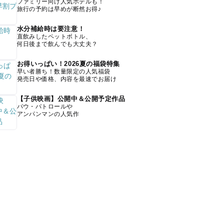
ファミリー向け人気ホテルも！
旅行の予約は早めが断然お得♪
水分補給時は要注意！
直飲みしたペットボトル、
何日後まで飲んでも大丈夫？
お得いっぱい！2026夏の福袋特集
早い者勝ち！数量限定の人気福袋
発売日や価格、内容を最速でお届け
【子供映画】公開中＆公開予定作品
パウ・パトロールや
アンパンマンの人気作