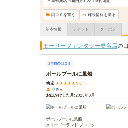
三重県桑名市新西方1-22 1番街3階
口コミを書く
施設情報を送る
基本情報
チケット
クーポン
モーリーファンタジー桑名店
の
1年前の口コミ
ボールプールに風船
幼児
★
★
★
★
★
5.0
🌻
さん
お出かけした月:
2025年3月
ボールプールに風船
メリーゴーランド ブロック