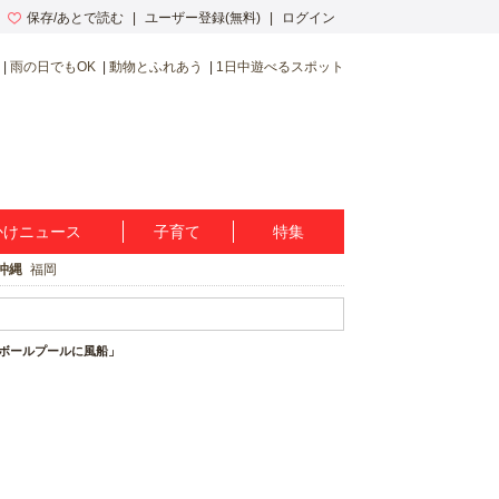
保存/あとで読む
ユーザー登録(無料)
ログイン
雨の日でもOK
動物とふれあう
1日中遊べるスポット
かけニュース
子育て
特集
沖縄
福岡
「ボールプールに風船」