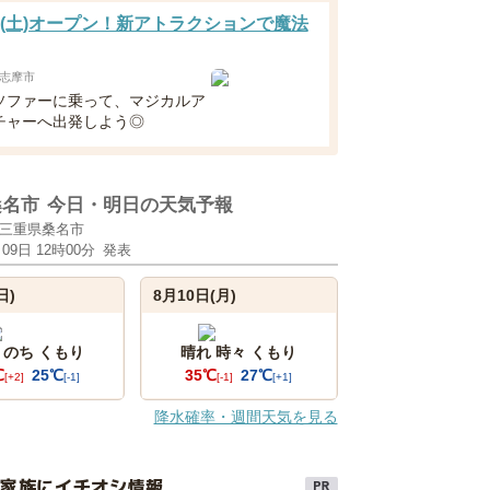
日(土)オープン！新アトラクションで魔法
志摩市
ソファーに乗って、マジカルア
チャーへ出発しよう◎
桑名市
今日・明日の天気予報
三重県桑名市
月09日 12時00分
発表
日)
8月10日(月)
 のち くもり
晴れ 時々 くもり
℃
25℃
35℃
27℃
[+2]
[-1]
[-1]
[+1]
降水確率・週間天気を見る
け家族にイチオシ情報