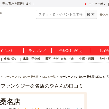
、夢の育みを応援します！
マイクーポン
春休み
イベント
ランキング
年齢別おでかけ
おで
東海
愛知
北陸・甲信越
関西
大阪
京都
兵庫
中国・四国
九州・
モーリーファンタジー桑名店
口コミ一覧
モーリーファンタジー桑名店の口コミ 
ファンタジー桑名店の🌻さんの口コミ
桑名店