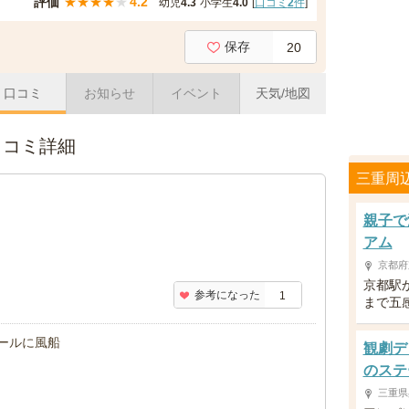
評価
★
★
★
★
★
4.2
幼児
4.3
小学生
4.0
[
口コミ
2
件
]
保存
20
口コミ
お知らせ
イベント
天気/地図
口コミ詳細
三重周
親子で
アム
京都府
京都駅
参考になった
1
まで五
観劇デ
のステ
三重県