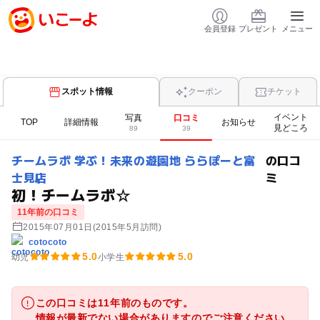
会員登録
プレゼント
メニュー
スポット情報
クーポン
チケット
イベント
写真
口コミ
TOP
詳細情報
お知らせ
見どころ
89
39
チームラボ 学ぶ！未来の遊園地 ららぽーと富
の口コ
士見店
ミ
初！チームラボ☆
11年前の口コミ
2015年07月01日
(2015年5月訪問)
cotocoto
5.0
5.0
幼児
小学生
この口コミは11年前のものです。
情報が最新でない場合がありますのでご注意ください。