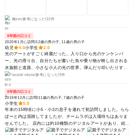
ら大きい球をみたら飛び付きたくなるし、はしゃぎたくなると
思う。係りの人がこうやって遊んでねとお手本を示してくれれ
ばいいのに、ただ監視しているだけなので怖いです。 しかもみ
梅zvc
/
参考に
なった!
22件
んなマイクで注意するので怖さが倍増するし、そのマイクの性
能が悪くて聞こえづらく、何がダメなのか全然分からない。 施
6年前の口コミ
設内は全て暗いので説明書きが読みにくいし、子供も見失いや
2020年1月に訪問
/
12歳の男の子
11歳の男の子
すいです(服の色とかで判断できないので)。 運動系の遊びはほ
幼児
4.0
小学生
2.0
光のアートがすごく綺麗だった。入り口から光のケンケンパ
ぼなく、静かに遊ぶ子向きです。 お絵描きしたものががスクリ
ー、光の滑り台、自分たちが書いた魚や乗り物が映し出される
ーンに登場したり、テーブルにプロジェクションマッピングの
水族館と道路、小さな小人の光の世界。弾んだり叩いたりする
小人が 現れて置いた物に合わせて動いてくれたりとハマるもの
と音がなる光のボール。 思ったより狭く子供達が飽きてしまい
があれば楽しめます。
suzuki okura
/
参考に
なった!
5件
1時間半くらいで充分。 中にはスタッフが各ポジションに配置
されてるので小さい子でも安心して遊べます。 小学生でも子供
6年前の口コミ
だけの入場不可。トイレも子供達と一緒に退室してくださいと
2019年12月に訪問
/
11歳の男の子
7歳の男の子
のこと。 基本的に幼児から小学生低学年まで向けのアスレチッ
小学生
5.0
クです。 平日イベントもやっており、500円でダイヤモンド石
年末の15時頃に小5・小2の息子を連れて初訪問しました。らら
鹸作りやってましたが１日3回なので前もって時間を調べた上
ぽーと内は混雑してましたが、チームラボは入場待ちはありま
で行くことをお勧めします。 園内マップやルールなどは中が暗
せんでした。 店内には約10種類のデジタルアートがあり、絵を
いので何もなく、手探り状態で遊んでました。 フリーパス買う
描いたり体を使い、デジタルアートの一部になることが出来ま