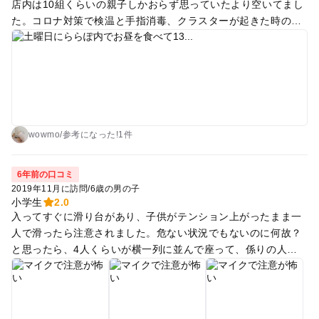
店内は10組くらいの親子しかおらず思っていたより空いてまし
た。コロナ対策で検温と手指消毒、クラスターが起きた時のた
めに連絡先の記入がありました。 2歳8ヶ月になり、ようやく前
日にすべり台が滑れるようになった子どもが施設入ってすぐの
すべり台に直行！結構急なすべり台だけど大丈夫か?!と思って
いたらどハマりしてました。入店時の受付で、まだ小さいので
保護者のヒザに載せて滑るように言われたので一緒に滑りまし
たが、加速が怖かったです(笑)毎回ひぇ…ってなったw お絵描
きも親子で楽しめました♪ 今回は30分500円で出てきましたが
wowmo
/
参考に
なった!
1件
あっという間でした！ 施設内は暗いので壁際のちょっとした隙
間におっとっと～となりました。靴下だと滑りやすい場所もあ
6年前の口コミ
ったので子どもの靴下脱がせたりしました。暗いところで遊べ
2019年11月に訪問
/
6歳の男の子
る醍醐味を失わないように保護者の配慮が必要だと思います。
小学生
2.0
入ってすぐに滑り台があり、子供がテンション上がったまま一
人で滑ったら注意されました。危ない状況でもないのに何故？
と思ったら、4人くらいが横一列に並んで座って、係りの人が
笛を吹いたら滑る決まりのようでした。周りに人がいなくても
自由に滑らせてくれません。 次に光るボールに飛びついたらま
た注意されました。この2つで一気にテンションが落ちまし
た。どう遊べば怒られずに済むのかビクビクしました。子供な