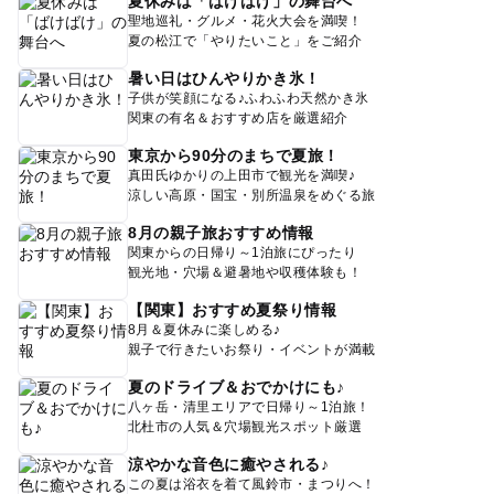
夏休みは「ばけばけ」の舞台へ
聖地巡礼・グルメ・花火大会を満喫！
夏の松江で「やりたいこと」をご紹介
暑い日はひんやりかき氷！
子供が笑顔になる♪ふわふわ天然かき氷
関東の有名＆おすすめ店を厳選紹介
東京から90分のまちで夏旅！
真田氏ゆかりの上田市で観光を満喫♪
涼しい高原・国宝・別所温泉をめぐる旅
8月の親子旅おすすめ情報
関東からの日帰り～1泊旅にぴったり
観光地・穴場＆避暑地や収穫体験も！
【関東】おすすめ夏祭り情報
8月＆夏休みに楽しめる♪
親子で行きたいお祭り・イベントが満載
夏のドライブ＆おでかけにも♪
八ヶ岳・清里エリアで日帰り～1泊旅！
北杜市の人気＆穴場観光スポット厳選
涼やかな音色に癒やされる♪
この夏は浴衣を着て風鈴市・まつりへ！