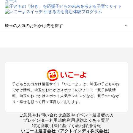
埼玉の人気のお出かけ先を探す
埼玉のエリアからプール子ども連れのお出かけスポット
を探す
川越・所沢・入間・新座のプールお出かけ
大宮・浦和・上尾・岩槻・蓮田のプールお出かけ
越谷・草加・春日部のプールお出かけ
秩父・長瀞のプールお出かけ
川口・戸田・和光・朝霞のプールお出かけ
子どもとお出かけ情報サイト「いこーよ」は、埼玉の子どものお
飯能・坂戸・東松山・日高のプールお出かけ
でかけ情報、埼玉のお出かけスポットのクチコミ・親子体験情
久喜・行田・加須・羽生のプールお出かけ
報、埼玉のおでかけスポット人気ランキングなど、親子のつなが
熊谷・太田・足利・古河のプールお出かけ
り・幸せを願って日々運営しております。
本庄・深谷・美里周辺のプールお出かけ
ご意見やお問い合わせ
施設やイベント運営者の方
プレゼンター利用規約
利用規約
よくある質問
埼玉の定番お出かけスポット
特定商取引法に基づく表記
採用情報
埼玉の遊園地
いこーよ運営会社（アクトインディ株式会社）