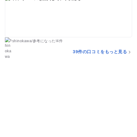
shinokawa
/
参考に
なった!
4件
39件の口コミをもっと見る