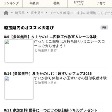
おでかけ
ランキング
年齢別
特集
子育て
ニュース
埼玉県
富士見市
チームラボ 学ぶ！未来の遊園地 ららぽー
埼玉県内のオススメの遊び
8/9【参加無料】タミヤのミニ四駆工作教室＆レース体験
作ったミニ四駆はお持ち帰り♪ミニレースコ
ースで走らせよう！
埼玉県川越市
8/16 [参加無料］夏をたのしむ！超すいかフェア2026
すいか割り体験＆小玉すいかの疑似収穫体験
埼玉県上尾市
8/11 参加無料!世界に一つだけの似顔絵うちわプレゼント