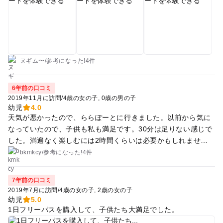
ほどのものでもないけど1時間じゃなーっくらいの広さだと思
す。息子達は図画工作はあまり好きではないですが、ゲーム感
います。
覚でアートに触れ合えるので、どれも楽しんでました。特に
「まだ かみさまが いたるところにいたころの ものがたり」と
いう、象形文字に触れるとそれが動物や植物になって動き出す
デジタルアートが気に入り、象形文字が一通り何か分かるよう
になるまで繰り返し試してました。 結局1時間半くらいいたの
ヌギム〜
/
参考に
なった!
4件
で、フリーパスを購入しておいて良かったです。フリーパスで
あれば途中での入退場が可能で、時間を気にせず遊べます。お
6年前の口コミ
台場のチームラボボーダレスよりは子供向けで、屋内遊園地の
2019年11月に訪問
/
4歳の女の子
0歳の男の子
キドキドやファンタジーキッズリゾートほど体を動かすわけで
幼児
4.0
天気が悪かったので、ららぽーとに行きました。以前から気に
はなく、大人も一緒に体験出来て、見てるだけでも十分楽しめ
なっていたので、子供も私も満足です。30分は足りない感じで
るのが良いですね。また行きたいスポットです。
した。満遍なく楽しむには2時間くらいは必要かもしれませ
ん。
bkmkcy
/
参考に
なった!
4件
7年前の口コミ
2019年7月に訪問
/
4歳の女の子
2歳の女の子
幼児
5.0
1日フリーパスを購入して、子供たち大満足でした。