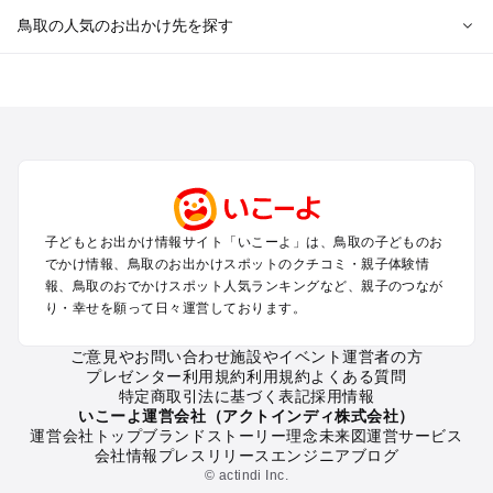
鳥取の人気のお出かけ先を探す
鳥取のエリアからプール子ども連れのお出かけスポット
を探す
米子・皆生・大山・境港のプールお出かけ
鳥取・岩美のプールお出かけ
倉吉・三朝・湯梨浜のプールお出かけ
鳥取の定番お出かけスポット
子どもとお出かけ情報サイト「いこーよ」は、鳥取の子どものお
鳥取の遊園地
でかけ情報、鳥取のお出かけスポットのクチコミ・親子体験情
鳥取の動物園
報、鳥取のおでかけスポット人気ランキングなど、親子のつなが
り・幸せを願って日々運営しております。
鳥取のバーベキュー
鳥取の釣り
ご意見やお問い合わせ
施設やイベント運営者の方
鳥取の牧場
プレゼンター利用規約
利用規約
よくある質問
鳥取のプール
特定商取引法に基づく表記
採用情報
鳥取のアスレチック
いこーよ運営会社（アクトインディ株式会社）
運営会社トップ
ブランドストーリー
理念
未来図
運営サービス
鳥取の公園・総合公園
会社情報
プレスリリース
エンジニアブログ
鳥取の観光
© actindi Inc.