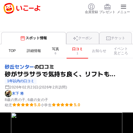
会員登録
プレゼント
メニュー
スポット情報
クーポン
チケット
イベント
写真
口コミ
TOP
詳細情報
お知らせ
見どころ
6
1
砂丘センター
の口コミ
砂がサラサラで気持ち良く、リフトも...
1年以内の口コミ
2026年02月23日
(2026年2月訪問)
木下 将
8歳の男の子
6歳の女の子
5.0
5.0
幼児
小学生