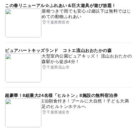
この春リニューアル☆ふれあい＆巨大遊具が遊び放題！
屋根つきで雨でも安心♪2歳以下は無料ではじ
めての動物ふれあい
千葉県野田市
ピュアハートキッズランド コトエ流山おおたかの森
大型室内公園ピュアキッズ！ 流山おおたかの
森駅から徒歩4分！
千葉県流山市
超豪華！8組最大24名様「ヒルトン」8施設の無料宿泊券
1泊朝食付き！プールに大自然！子ども大満
足のヒルトンホテルへ
千葉県浦安市