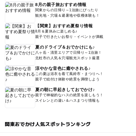
8月の親子旅おすすめ情報
関東からの日帰り～1泊旅にぴったり
観光地・穴場＆避暑地や収穫体験も！
【関東】おすすめ夏祭り情報
8月＆夏休みに楽しめる♪
親子で行きたいお祭り・イベントが満載
夏のドライブ＆おでかけにも♪
八ヶ岳・清里エリアで日帰り～1泊旅！
北杜市の人気＆穴場観光スポット厳選
涼やかな音色に癒やされる♪
この夏は浴衣を着て風鈴市・まつりへ！
親子で絵付け体験や絶景を満喫しよう
夏の朝に早起きしておでかけ♪
親子で神秘的なハスの絶景を楽しもう！
スイレンとの違い＆ハスまつり情報も
関東おでかけ人気スポットランキング