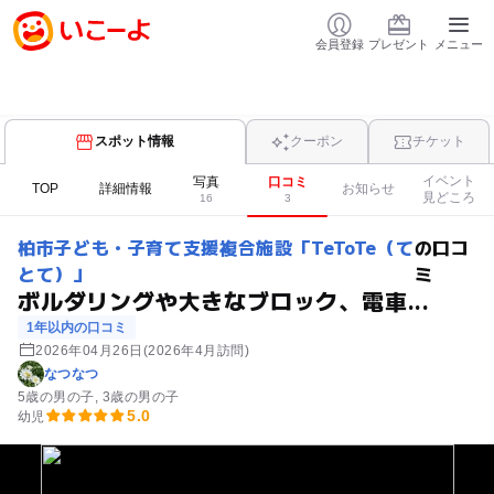
会員登録
プレゼント
メニュー
スポット情報
クーポン
チケット
イベント
写真
口コミ
TOP
詳細情報
お知らせ
見どころ
16
3
柏市子ども・子育て支援複合施設「TeToTe（て
の口コ
とて）」
ミ
ボルダリングや大きなブロック、電車...
1年以内の口コミ
2026年04月26日
(2026年4月訪問)
なつなつ
5歳の男の子
3歳の男の子
5.0
幼児