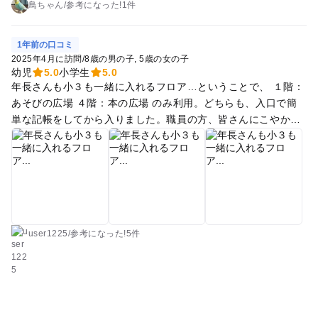
ズラリ、児童書もズラリ！ ハイハイしながら本を開いてはまた
鳥ちゃん
/
参考に
なった!
1件
次の本へ、大きなサイズの本もあり大人も楽しくて、子どもな
しで大人一人でも楽しめるくらい充実。 制作のできる机がある
1年前の口コミ
場所、椅子に座ってのんびりできる座敷、乳児期〜小学生には
2025年4月に訪問
/
8歳の男の子
5歳の女の子
ぴったりの綺麗で大きな児童図書館でした。 2階では持ち込み
幼児
5.0
小学生
5.0
年長さんも小３も一緒に入れるフロア…ということで、 １階：
の離乳食なども食べさせてよいらしく、授乳室やオムツ替えシ
あそびの広場 ４階：本の広場 のみ利用。どちらも、入口で簡
ートもあり、出かけるついでにたまたま立ち寄りましたが近所
単な記帳をしてから入りました。職員の方、皆さんにこやかで
にできてほしい施設ナンバーワンかもしれません。切実に自宅
好印象でした。 子どもたち、かなり楽しめたようです。週末
の近くにできて欲しい。 なにより無料！！！最高！！！
の、柏駅前での買い物の合間や、悪天候の日の気分転換によさ
そう。 ４階には小スペースながら、飲食可能なテーブル席があ
り、下の子はうれしそうにお菓子をリュックから出して、おや
つタイムを楽しんでいました。こどもが本を手に取りやすいよ
う、本の配置が工夫されていたことも印象的でした。
user1225
/
参考に
なった!
5件