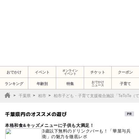
オンライン
おでかけ
イベント
チケット
クーポン
イベント
おでかけ
ランキング
年齢別
特集
子育て
ニュース
千葉県
柏市
柏市子ども・子育て支援複合施設「TeToTe（
千葉県内のオススメの遊び
本格和食&キッズメニューに子供も大満足！
3歳以下無料のドリンクバーも！「華屋与兵
衛」の魅力を徹底レポ