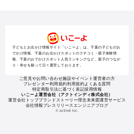
千葉のエリアからプール子ども連れのお出かけスポット
を探す
舞浜・幕張・船橋・浦安のプールお出かけ
柏・松戸・野田・取手のプールお出かけ
木更津・君津・富津・袖ヶ浦のプールお出かけ
成田・印西・酒々井のプールお出かけ
館山・南房総のプールお出かけ
子どもとお出かけ情報サイト「いこーよ」は、千葉の子どものお
九十九里・銚子のプールお出かけ
でかけ情報、千葉のお出かけスポットのクチコミ・親子体験情
千葉市・市原のプールお出かけ
報、千葉のおでかけスポット人気ランキングなど、親子のつなが
鴨川・勝浦・御宿のプールお出かけ
り・幸せを願って日々運営しております。
佐倉・四街道・八街のプールお出かけ
ご意見やお問い合わせ
施設やイベント運営者の方
プレゼンター利用規約
利用規約
よくある質問
千葉の定番お出かけスポット
特定商取引法に基づく表記
採用情報
千葉の遊園地
いこーよ運営会社（アクトインディ株式会社）
運営会社トップ
ブランドストーリー
理念
未来図
運営サービス
千葉の動物園
会社情報
プレスリリース
エンジニアブログ
千葉のバーベキュー
© actindi Inc.
千葉の釣り
千葉の牧場
千葉のプール