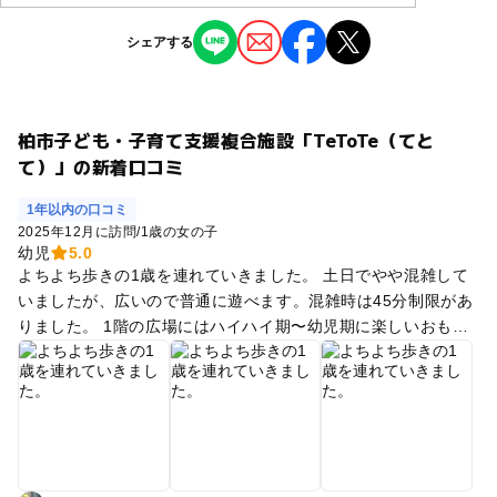
シェアする
柏市子ども・子育て支援複合施設「TeToTe（てと
て）」の新着口コミ
1年以内の口コミ
2025年12月に訪問
/
1歳の女の子
幼児
5.0
よちよち歩きの1歳を連れていきました。 土日でやや混雑して
いましたが、広いので普通に遊べます。混雑時は45分制限があ
りました。 1階の広場にはハイハイ期〜幼児期に楽しいおもち
ゃがズラリ。ブロック積み木、プラレール、おままごと、ボー
ルプールetc ボルダリングやバランスストーン等体を動かすも
のもあれば、小さな滑り台やボールプールまであります。 2階
に登るとハンモックネットの上に乗って下のフロアが見られる
場所がありますが、これは3歳以上じゃないと難しいかなと思
いました。他の子は楽しんでいました！ 4階の図書館は絵本が