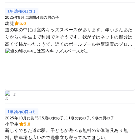
いうより観光出来て食べる値段です。
1年以内の口コミ
2025年9月に訪問
/
4歳の男の子
幼児
5.0
道の駅の中には室内キッズスペースがあります。年小さんあた
りから小学生まで利用できそうです。我が子はネットの部分は
高くて怖かったようで、近くのボールプールや壁設置のブロッ
クなどをしていました！
よ
1年以内の口コミ
2025年10月に訪問
/
15歳の女の子
11歳の女の子
9歳の男の子
小学生
5.0
新しくできた道の駅。子どもが遊べる無料の立体遊具あり無
料。駐車場も広いので是非立ち寄ってみてほしい。