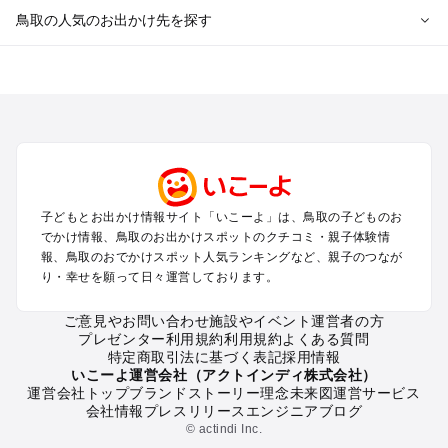
鳥取の人気のお出かけ先を探す
鳥取のエリアからプール子ども連れのお出かけスポット
を探す
米子・皆生・大山・境港のプールお出かけ
鳥取・岩美のプールお出かけ
倉吉・三朝・湯梨浜のプールお出かけ
鳥取の定番お出かけスポット
子どもとお出かけ情報サイト「いこーよ」は、鳥取の子どものお
鳥取の遊園地
でかけ情報、鳥取のお出かけスポットのクチコミ・親子体験情
鳥取の動物園
報、鳥取のおでかけスポット人気ランキングなど、親子のつなが
り・幸せを願って日々運営しております。
鳥取のバーベキュー
鳥取の釣り
ご意見やお問い合わせ
施設やイベント運営者の方
鳥取の牧場
プレゼンター利用規約
利用規約
よくある質問
鳥取のプール
特定商取引法に基づく表記
採用情報
鳥取のアスレチック
いこーよ運営会社（アクトインディ株式会社）
運営会社トップ
ブランドストーリー
理念
未来図
運営サービス
鳥取の公園・総合公園
会社情報
プレスリリース
エンジニアブログ
鳥取の観光
© actindi Inc.