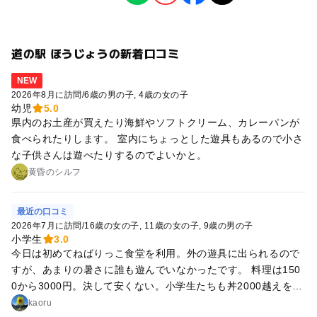
道の駅 ほうじょうの新着口コミ
NEW
2026年8月に訪問
/
6歳の男の子
4歳の女の子
幼児
5.0
県内のお土産が買えたり海鮮やソフトクリーム、カレーパンが
食べられたりします。 室内にちょっとした遊具もあるので小さ
な子供さんは遊べたりするのでよいかと。
黄昏のシルフ
最近の口コミ
2026年7月に訪問
/
16歳の女の子
11歳の女の子
9歳の男の子
小学生
3.0
今日は初めてねばりっこ食堂を利用。外の遊具に出られるので
すが、あまりの暑さに誰も遊んでいなかったです。 料理は150
0から3000円。決して安くない。小学生たちも丼2000越えをぺ
ろり。唐揚げは四つで800円くらい。さぁランチしましょうと
kaoru