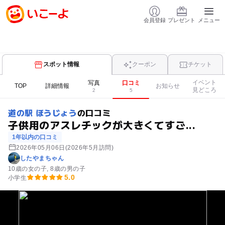
会員登録
プレゼント
メニュー
スポット情報
クーポン
チケット
イベント
写真
口コミ
TOP
詳細情報
お知らせ
見どころ
2
5
道の駅 ほうじょう
の口コミ
子供用のアスレチックが大きくてすご...
1年以内の口コミ
2026年05月06日
(2026年5月訪問)
したやまちゃん
10歳の女の子
8歳の男の子
5.0
小学生