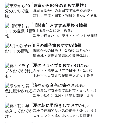
東京から90分のまちで夏旅！
真田氏ゆかりの上田市で観光を満喫♪
涼しい高原・国宝・別所温泉をめぐる旅
【関東】おすすめ夏祭り情報
8月＆夏休みに楽しめる♪
親子で行きたいお祭り・イベントが満載
8月の親子旅おすすめ情報
関東からの日帰り～1泊旅にぴったり
観光地・穴場＆避暑地や収穫体験も！
夏のドライブ＆おでかけにも♪
八ヶ岳・清里エリアで日帰り～1泊旅！
北杜市の人気＆穴場観光スポット厳選
涼やかな音色に癒やされる♪
この夏は浴衣を着て風鈴市・まつりへ！
親子で絵付け体験や絶景を満喫しよう
夏の朝に早起きしておでかけ♪
親子で神秘的なハスの絶景を楽しもう！
スイレンとの違い＆ハスまつり情報も