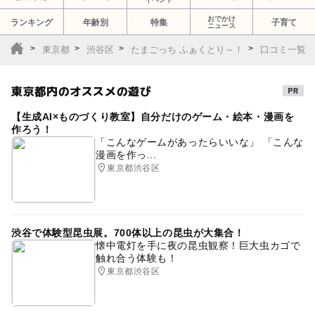
おでかけ
ランキング
年齢別
特集
子育て
ニュース
東京都
渋谷区
たまごっち ふぁくとり～！
口コミ一覧
東京都内のオススメの遊び
【生成AI×ものづくり教室】自分だけのゲーム・絵本・漫画を
作ろう！
「こんなゲームがあったらいいな」 「こんな
漫画を作っ...
東京都渋谷区
渋谷で体験型昆虫展。700体以上の昆虫が大集合！
懐中電灯を手に夜の昆虫観察！巨大虫カゴで
触れ合う体験も！
東京都渋谷区