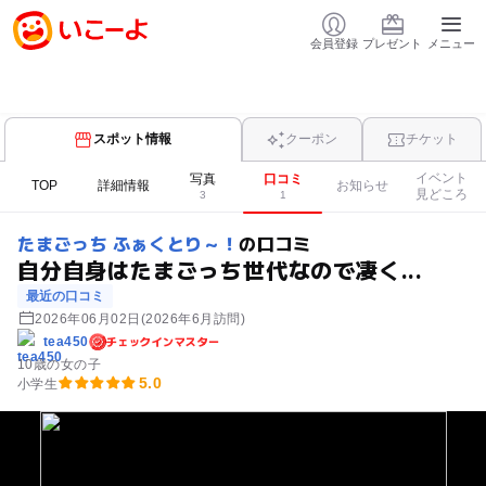
会員登録
プレゼント
メニュー
スポット情報
クーポン
チケット
イベント
写真
口コミ
TOP
詳細情報
お知らせ
見どころ
3
1
たまごっち ふぁくとり～！
の口コミ
自分自身はたまごっち世代なので凄く...
最近の口コミ
2026年06月02日
(2026年6月訪問)
チェックインマスター
tea450
10歳の女の子
5.0
小学生