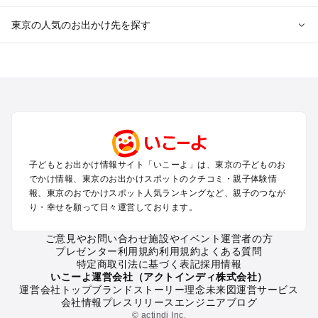
東京の人気のお出かけ先を探す
東京のエリアからプール子ども連れのお出かけスポット
を探す
立川・国分寺・八王子・昭島・多摩のプールお出かけ
お台場・品川・新橋・汐留・豊洲のプールお出かけ
上野・浅草・錦糸町・両国のプールお出かけ
町田・相模原・愛川・上野原のプールお出かけ
渋谷・原宿・恵比寿・中目黒・自由が丘のプールお出かけ
子どもとお出かけ情報サイト「いこーよ」は、東京の子どものお
池袋・赤羽・王子・巣鴨・目白・石神井のプールお出かけ
でかけ情報、東京のお出かけスポットのクチコミ・親子体験情
新宿・高田馬場・代々木・千駄ヶ谷のプールお出かけ
報、東京のおでかけスポット人気ランキングなど、親子のつなが
銀座・丸の内・日本橋・有楽町・築地・月島のプールお出かけ
り・幸せを願って日々運営しております。
吉祥寺・三鷹・中野・高円寺・荻窪・阿佐谷のプールお出かけ
小金井・小平・西東京・東村山・東久留米のプールお出かけ
ご意見やお問い合わせ
施設やイベント運営者の方
プレゼンター利用規約
利用規約
よくある質問
府中・調布・狛江のプールお出かけ
特定商取引法に基づく表記
採用情報
青梅・奥多摩のプールお出かけ
いこーよ運営会社（アクトインディ株式会社）
蒲田・大森・羽田周辺のプールお出かけ
運営会社トップ
ブランドストーリー
理念
未来図
運営サービス
会社情報
プレスリリース
エンジニアブログ
葛西・新木場・亀戸・亀有・柴又のプールお出かけ
© actindi Inc.