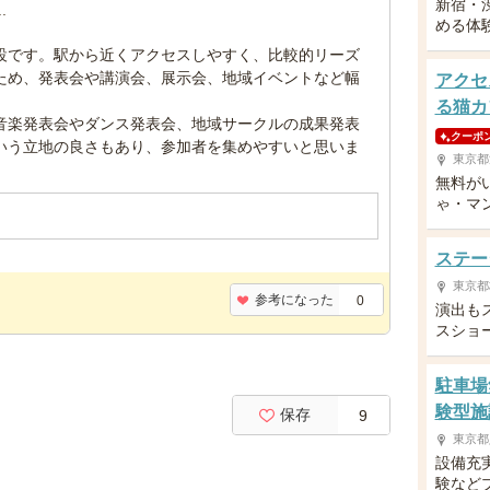
新宿・
める体
設です。駅から近くアクセスしやすく、比較的リーズ
ため、発表会や講演会、展示会、地域イベントなど幅
アクセ
る猫カ
音楽発表会やダンス発表会、地域サークルの成果発表
クーポ
いう立地の良さもあり、参加者を集めやすいと思いま
東京都
無料が
ゃ・マ
ステー
東京都
参考になった
0
演出も
スショ
駐車場
験型施
保存
9
東京都
設備充
験など