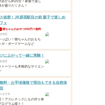
渋谷から約25分！家族で楽し
験が盛りだくさん！
ス抜群！JR原宿駅目の前 親子で楽しめ
フェ
猫ちゃんのおやつ550円⇒無料
ン
渋谷区
いっぱい！猫ちゃんのおもち
ンガ・ボードゲームなど
ジに上がって一緒に実験！
杉並区
ストーリーも本格的なサイエン
ー
無料・お手頃価格で宿泊もできる自然体
設
八王子市
実！アスレチックにもの作り体
プログラム様々！