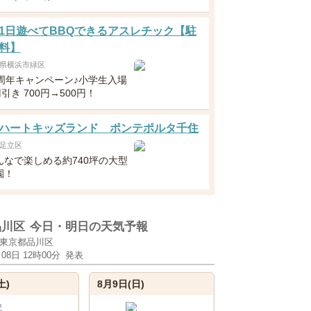
1日遊べてBBQできるアスレチック【駐
料】
県横浜市緑区
0周年キャンペーン♪小学生入場
円引き 700円→500円！
ハートキッズランド ポンテポルタ千住
足立区
んなで楽しめる約740坪の大型
園！
品川区
今日・明日の天気予報
東京都品川区
月08日 12時00分
発表
土)
8月9日(日)