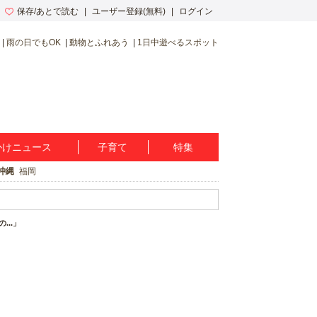
保存/あとで読む
ユーザー登録(無料)
ログイン
雨の日でもOK
動物とふれあう
1日中遊べるスポット
かけニュース
子育て
特集
沖縄
福岡
..」