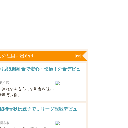
辺の注目お出かけ
り席&離乳食で安心・快適！外食デビュ
足立区
ん連れでも安心して和食を味わ
華屋与兵衛」
招待☆秋は親子でＪリーグ観戦デビュ
調布市