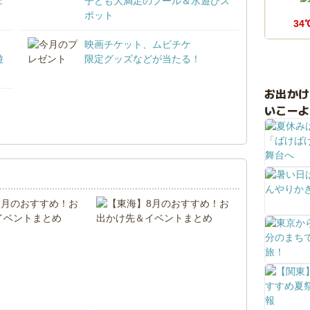
ェ
子ども大満足のプール＆水遊びス
ポット
34
映画チケット、ムビチケ
遊
限定グッズなどが当たる！
お出か
いこーよ
！