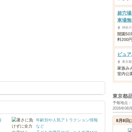
超穴場
車場無
神奈川
開園5
料200
ピュア
東京都
家族み
室内公
東京都
予報地点：
2026年08
情
年齢別や人気アトラクション情報
8月8日(
など