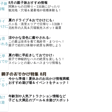
8月の親子旅おすすめ情報
関東からの日帰り～1泊旅にぴったり
観光地・穴場＆避暑地や収穫体験も！
夏のドライブ＆おでかけにも♪
八ヶ岳・清里エリアで日帰り～1泊旅！
北杜市の人気＆穴場観光スポット厳選
涼やかな音色に癒やされる♪
この夏は浴衣を着て風鈴市・まつりへ！
親子で絵付け体験や絶景を満喫しよう
夏の朝に早起きしておでかけ♪
親子で神秘的なハスの絶景を楽しもう！
スイレンとの違い＆ハスまつり情報も
 親子のおでかけ特集 8月
今から準備！夏休みのお出かけ情報満載
おすすめ遊び場＆イベントをチェック！
年齢別や人気アトラクション情報など
子ども大満足のプール＆水遊びスポット