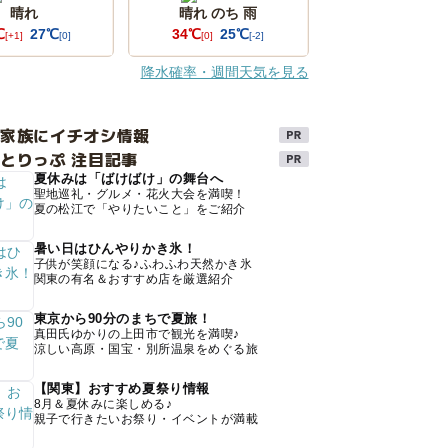
晴れ
晴れ のち 雨
℃
27℃
34℃
25℃
[+1]
[0]
[0]
[-2]
降水確率・週間天気を見る
け家族にイチオシ情報
とりっぷ 注目記事
夏休みは「ばけばけ」の舞台へ
聖地巡礼・グルメ・花火大会を満喫！
夏の松江で「やりたいこと」をご紹介
暑い日はひんやりかき氷！
子供が笑顔になる♪ふわふわ天然かき氷
関東の有名＆おすすめ店を厳選紹介
東京から90分のまちで夏旅！
真田氏ゆかりの上田市で観光を満喫♪
涼しい高原・国宝・別所温泉をめぐる旅
【関東】おすすめ夏祭り情報
8月＆夏休みに楽しめる♪
親子で行きたいお祭り・イベントが満載