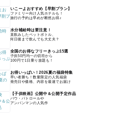
いこーよおすすめ【早割プラン】
ファミリー向け人気ホテルも！
旅行の予約は早めが断然お得♪
水分補給時は要注意！
直飲みしたペットボトル、
何日後まで飲んでも大丈夫？
全国のお得なフリーきっぷ15選
子供50円均一の切符から
100円で1日乗り放題も！
お得いっぱい！2026夏の福袋特集
早い者勝ち！数量限定の人気福袋
発売日や価格、内容を最速でお届け
【子供映画】公開中＆公開予定作品
パウ・パトロールや
アンパンマンの人気作