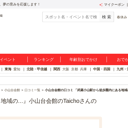
、夢の育みを応援します！
マイクーポン
春休み
イベント
ランキング
年齢別おでかけ
おで
東海
愛知
北陸・甲信越
関西
大阪
京都
兵庫
中国・四国
九州・
小山台会館
口コミ一覧
小山台会館の口コミ 「武蔵小山駅から徒歩圏内にある地域の.
の...』小山台会館のTaichoさんの