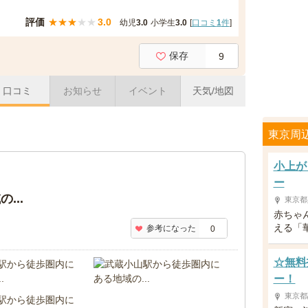
評価
★
★
★
★
★
3.0
幼児
3.0
小学生
3.0
[
口コミ
1
件
]
保存
9
口コミ
お知らせ
イベント
天気/地図
東京周
小上が
ー
...
東京都
赤ちゃ
える「
参考になった
0
☆無料
ー！
東京都