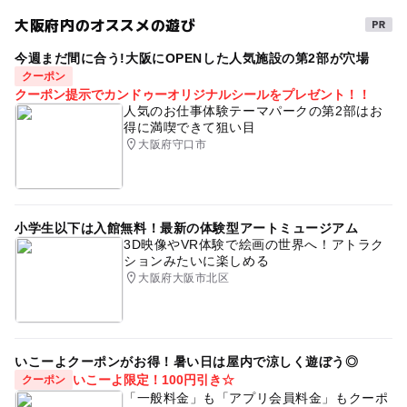
大阪府内のオススメの遊び
今週まだ間に合う!大阪にOPENした人気施設の第2部が穴場
クーポン
クーポン提示でカンドゥーオリジナルシールをプレゼント！！
人気のお仕事体験テーマパークの第2部はお
得に満喫できて狙い目
大阪府守口市
小学生以下は入館無料！最新の体験型アートミュージアム
3D映像やVR体験で絵画の世界へ！アトラク
ションみたいに楽しめる
大阪府大阪市北区
いこーよクーポンがお得！暑い日は屋内で涼しく遊ぼう◎
いこーよ限定！100円引き☆
クーポン
「一般料金」も「アプリ会員料金」もクーポ