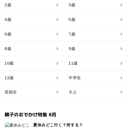
2歳
3歳
4歳
5歳
6歳
7歳
8歳
9歳
10歳
11歳
12歳
中学生
高校生
大人
親子のおでかけ特集 8月
夏休みどこ行く？何する？