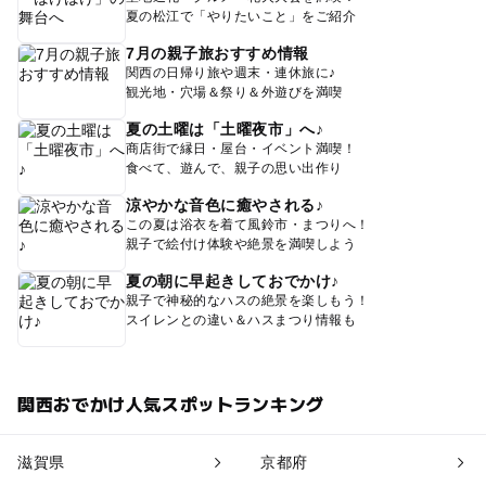
夏の松江で「やりたいこと」をご紹介
7月の親子旅おすすめ情報
関西の日帰り旅や週末・連休旅に♪
観光地・穴場＆祭り＆外遊びを満喫
夏の土曜は「土曜夜市」へ♪
商店街で縁日・屋台・イベント満喫！
食べて、遊んで、親子の思い出作り
涼やかな音色に癒やされる♪
この夏は浴衣を着て風鈴市・まつりへ！
親子で絵付け体験や絶景を満喫しよう
夏の朝に早起きしておでかけ♪
親子で神秘的なハスの絶景を楽しもう！
スイレンとの違い＆ハスまつり情報も
関西おでかけ人気スポットランキング
滋賀県
京都府