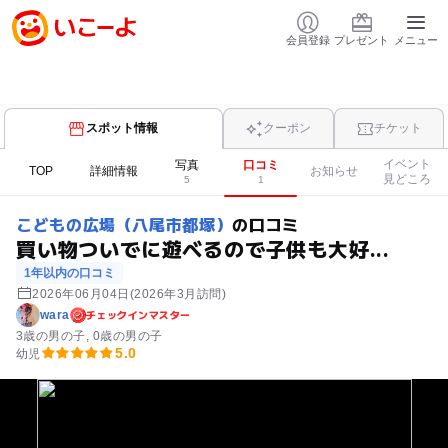
会員登録
プレゼント
メニュー
スポット情報
クーポン
チケット
イベント
写真
口コミ
TOP
詳細情報
お知らせ
見どころ
5
1
こどもの広場（八尾市都塚）
の口コミ
買い物ついでに遊べるので子供も大好...
1年以内の口コミ
2026年06月04日
(2026年3月訪問)
チェックインマスター
wara
3歳の男の子
0歳の男の子
5.0
幼児