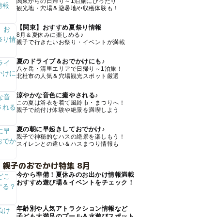
関東からの日帰り～1泊旅にぴったり
観光地・穴場＆避暑地や収穫体験も！
【関東】おすすめ夏祭り情報
8月＆夏休みに楽しめる♪
親子で行きたいお祭り・イベントが満載
夏のドライブ＆おでかけにも♪
八ヶ岳・清里エリアで日帰り～1泊旅！
北杜市の人気＆穴場観光スポット厳選
涼やかな音色に癒やされる♪
この夏は浴衣を着て風鈴市・まつりへ！
親子で絵付け体験や絶景を満喫しよう
夏の朝に早起きしておでかけ♪
親子で神秘的なハスの絶景を楽しもう！
スイレンとの違い＆ハスまつり情報も
 親子のおでかけ特集 8月
今から準備！夏休みのお出かけ情報満載
おすすめ遊び場＆イベントをチェック！
年齢別や人気アトラクション情報など
子ども大満足のプール＆水遊びスポット