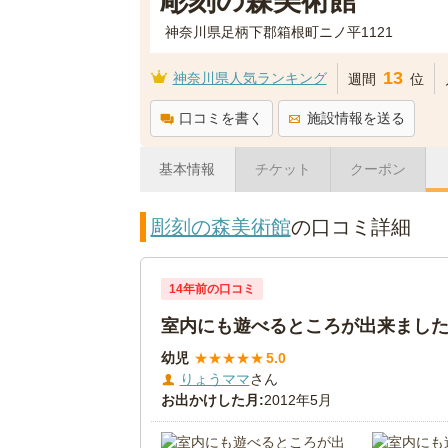
彫刻の森美術館
神奈川県足柄下郡箱根町ニノ平1121
13
神奈川県人気ランキング
週間
位
口コミを書く
施設情報を送る
基本情報
チケット
クーポン
彫刻の森美術館
の口コミ詳細
14年前の口コミ
室内にも遊べるところが出来まし
幼児
★
★
★
★
★
5.0
りょうママ
さん
お出かけした月:
2012年5月