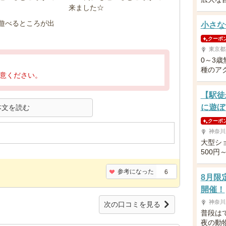
小さな
クーポ
東京都
0～3
種のア
意ください。
【駅徒
に遊ぼ
本文を読む
クーポ
神奈川
大型シ
500
参考になった
6
8月限
開催！
神奈川
次の口コミを見る
普段は
夜の動