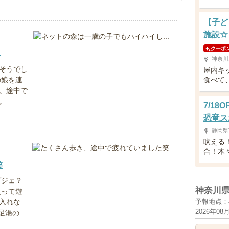
【子ど
施設☆
クーポ
.
神奈川
そうでし
屋内キ
の娘を連
食べて
。途中で
。
7/1
恐竜ス
静岡県
吠える
合！木
笑
ブジェ？
神奈川
入って遊
入れな
予報地点：
2026年08
足湯の