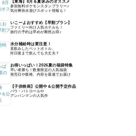
【東海】8月＆夏休みのオススメ
参加無料ポケモンスタンプラリー♪
気分爽快水遊びスポット情報も！
いこーよおすすめ【早割プラン】
ファミリー向け人気ホテルも！
旅行の予約は早めが断然お得♪
水分補給時は要注意！
直飲みしたペットボトル、
何日後まで飲んでも大丈夫？
お得いっぱい！2026夏の福袋特集
早い者勝ち！数量限定の人気福袋
発売日や価格、内容を最速でお届け
【子供映画】公開中＆公開予定作品
パウ・パトロールや
アンパンマンの人気作