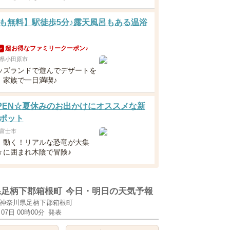
も無料】駅徒歩5分♪露天風呂もある温浴
超お得なファミリークーポン♪
ン
県小田原市
ッズランドで遊んでデザートを
、家族で一日満喫♪
8OPEN☆夏休みのお出かけにオススメな新
ポット
富士市
！動く！リアルな恐竜が大集
々に囲まれ木陰で冒険♪
県足柄下郡箱根町
今日・明日の天気予報
神奈川県足柄下郡箱根町
月07日 00時00分
発表