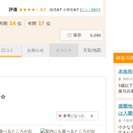
評価
★
★
★
★
★
4.7
幼児
4.7
小学生
4.7
[
口コミ
68
件
]
14
17
月間
位
年間
位
保存
5,090
口コミ
お知らせ
イベント
天気/地図
神奈川
本格和
神奈川
3歳以
屋与兵
た☆
遊園地
は入園
参考になった
6
千葉県
小さな
広大な