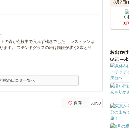
8月7日(
く
31
。
ットの森が点検中で入れず残念でした。 レストランは
ります。 ステンドグラスの塔は階段が狭く3歳と登
お出か
いこーよ
術館の口コミ一覧へ
保存
5,090