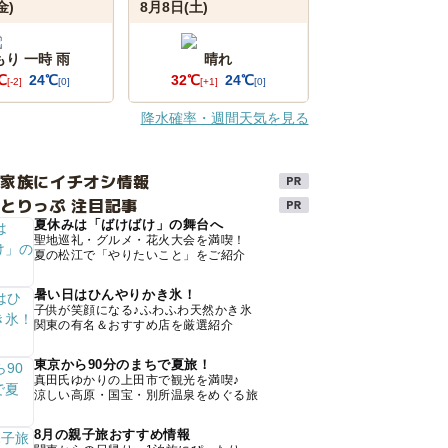
金)
8月8日(土)
もり 一時 雨
晴れ
℃
24℃
32℃
24℃
[-2]
[0]
[+1]
[0]
降水確率・週間天気を見る
け家族にイチオシ情報
とりっぷ 注目記事
夏休みは「ばけばけ」の舞台へ
聖地巡礼・グルメ・花火大会を満喫！
夏の松江で「やりたいこと」をご紹介
暑い日はひんやりかき氷！
子供が笑顔になる♪ふわふわ天然かき氷
関東の有名＆おすすめ店を厳選紹介
東京から90分のまちで夏旅！
真田氏ゆかりの上田市で観光を満喫♪
涼しい高原・国宝・別所温泉をめぐる旅
8月の親子旅おすすめ情報