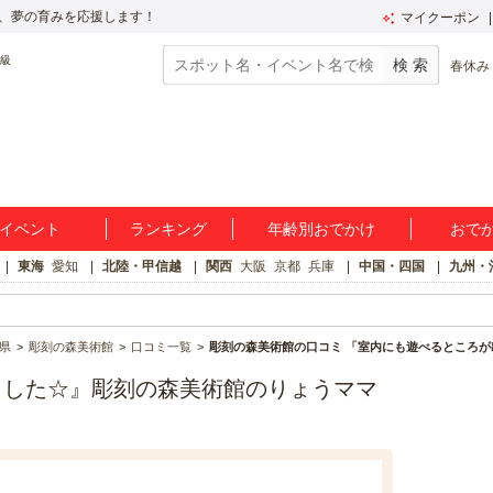
、夢の育みを応援します！
マイクーポン
春休み
イベント
ランキング
年齢別おでかけ
おで
東海
愛知
北陸・甲信越
関西
大阪
京都
兵庫
中国・四国
九州・
県
彫刻の森美術館
口コミ一覧
彫刻の森美術館の口コミ 「室内にも遊べるところが
ました☆』彫刻の森美術館のりょうママ