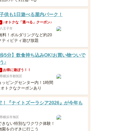
子供も1日遊べる屋内パーク！
♪オトクな「選べる」クーポン♪
ン
八王子市
歳無料！ボルダリングなど約20
クティビティ遊び放題
歩5分】飲食持ち込みOK!お買い物ついで
う♪
お得に遊ぼう！！
ン
県横浜市都筑区
ョッピングセンター内！1時間
円～オトクなクーポンあり
定！『ナイトズーラシア2026』が今年も
県横浜市旭区
できない特別なワクワク体験！
物園をのぞきに行こう