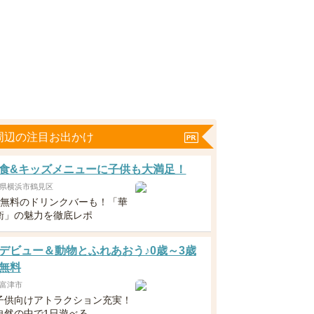
周辺の注目お出かけ
食&キッズメニューに子供も大満足！
県横浜市鶴見区
下無料のドリンクバーも！「華
衛」の魅力を徹底レポ
デビュー＆動物とふれあおう♪0歳～3歳
無料
富津市
子供向けアトラクション充実！
自然の中で1日遊べる