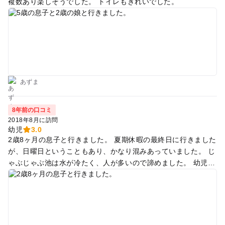
複数あり楽しそうでした。 トイレもきれいでした。
あずま
8年前の口コミ
2018年8月に訪問
幼児
3.0
2歳8ヶ月の息子と行きました。 夏期休暇の最終日に行きました
が、日曜日ということもあり、かなり混みあっていました。 じ
ゃぶじゃぶ池は水が冷たく、人が多いので諦めました。 幼児コ
ーナーの複合型の滑り台は、なかなか遊びやすく楽しそうでし
たが、こちらも大混雑… 混雑を避けるため冒険広場に移動しア
スレチックにチャレンジしましたが、2歳児には少し難易度が
高く、怪我をしそうなので止めました。 結局、サービスセンタ
ー近くの森の広場で遊びましたが、こちらは広々として良かっ