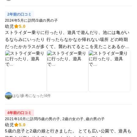
時期でも比較的歩きやすいです。ベンチやトイレも点在してお
り、散歩途中の休憩にも便利でした。 自然の中でゆっくり過ご
2年前の口コミ
したい時にはとても良い場所です。
2024年5月に訪問
/
3歳の男の子
幼児
5.0
ストライダー乗りに行ったり、遊具で遊んだり、池には亀がい
るならみにいったり 行ったらなかなか帰れない場所 どの時期
だったかカラスが多くて、襲われてるとこを見たことあるか
ら、多分子育て時期？なのかな その時期は要注意 それ以外は
平日は空いててかなり良い！ 日曜日はやはり遊具並ぶけど、す
ごい待ちが長いわけではないからかなり遊べるスポット
はな
/
参考に
なった!
4件
4年前の口コミ
2021年10月に訪問
/
5歳の男の子
2歳の女の子
歳の男の子
幼児
5.0
5歳の息子と2歳の娘と行きました。 とても広い公園で、遊具も