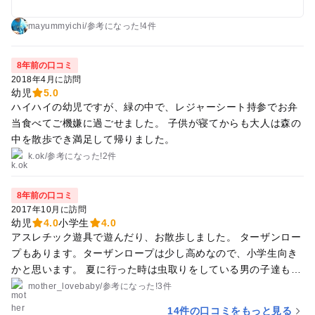
たです。 おいかけっこやプロペラのオモチャで遊びました。
珍しい木が多く、自然豊かでお弁当を持ってピクニックには最
mayummyichi
/
参考に
なった!
4件
適だと思います。 空いている時にまたリベンジしたいです。
8年前の口コミ
2018年4月に訪問
幼児
5.0
ハイハイの幼児ですが、緑の中で、レジャーシート持参でお弁
当食べてご機嫌に過ごせました。 子供が寝てからも大人は森の
中を散歩でき満足して帰りました。
k.ok
/
参考に
なった!
2件
8年前の口コミ
2017年10月に訪問
幼児
4.0
小学生
4.0
アスレチック遊具で遊んだり、お散歩しました。 ターザンロー
プもあります。ターザンロープは少し高めなので、小学生向き
かと思います。 夏に行った時は虫取りをしている男の子達もい
ました。じゃぶじゃぶ池も解放していましたが、2歳の息子は
mother_lovebaby
/
参考に
なった!
3件
怖がって入ろうとしませんでした。小学生向きかもしれませ
14件の口コミをもっと見る