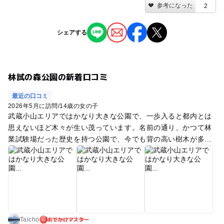
参考になった
2
シェアする
林試の森公園の新着口コミ
最近の口コミ
2026年5月に訪問
/
14歳の女の子
武蔵小山エリアではかなり大きな公園で、一歩入ると都内とは
思えないほど木々が生い茂っています。名前の通り、かつて林
業試験場だった歴史を持つ公園で、今でも背の高い樹木が多
く、森の中を歩いている感覚になります。 園内は散策路がしっ
かり整備されており、ジョギングや犬の散歩をしている人も多
め。プラタナスの広場や大きな広場では、子ども達がサッカー
や野球の練習をしていました。奥にはデイキャンプ場、遊具エ
リア、じゃぶじゃぶ池などもあり、お子さん連れでも楽しめま
す。 春は河津桜や桜、夏は虫取り、秋は落ち葉の絨毯と、季節
おでかけマスター
ごとに違った景色を楽しめるのも魅力。木陰が多いので、暑い
Taicho