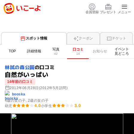
会員登録
プレゼント
メニュー
スポット情報
クーポン
チケット
イベント
写真
口コミ
TOP
詳細情報
お知らせ
見どころ
42
14
林試の森公園
の口コミ
自然がいっぱい
14年前の口コミ
2012年06月28日
(2012年5月訪問)
booska
4歳の女の子
2歳の女の子
4.0
3.0
幼児
小学生