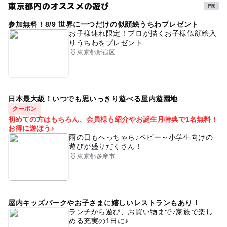
東京都内のオススメの遊び
参加無料！8/9 世界に一つだけの似顔絵うちわプレゼント
お子様連れ限定！プロが描くお子様似顔絵入
りうちわをプレゼント
東京都新宿区
日本最大級！いつでも思いっきり遊べる屋内遊園地
クーポン
初めての方はもちろん、会員様も紹介やお誕生月特典で1名無料！
お得に遊ぼう♪
雨の日もへっちゃら♪ベビー～小学生向けの
遊びが盛りだくさん！
東京都多摩市
屋内キッズパークやお子さまに嬉しいレストランもあり！
ランチから遊び、お買い物まで♪家族で楽し
める充実の1日に♪