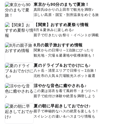
東京から90分のまちで夏旅！
真田氏ゆかりの上田市で観光を満喫♪
涼しい高原・国宝・別所温泉をめぐる旅
【関東】おすすめ夏祭り情報
8月＆夏休みに楽しめる♪
親子で行きたいお祭り・イベントが満載
8月の親子旅おすすめ情報
関東からの日帰り～1泊旅にぴったり
観光地・穴場＆避暑地や収穫体験も！
夏のドライブ＆おでかけにも♪
八ヶ岳・清里エリアで日帰り～1泊旅！
北杜市の人気＆穴場観光スポット厳選
涼やかな音色に癒やされる♪
この夏は浴衣を着て風鈴市・まつりへ！
親子で絵付け体験や絶景を満喫しよう
夏の朝に早起きしておでかけ♪
親子で神秘的なハスの絶景を楽しもう！
スイレンとの違い＆ハスまつり情報も