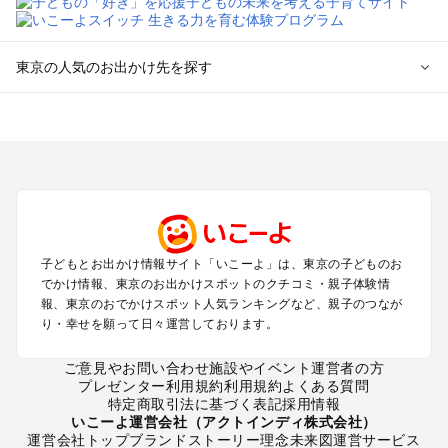
東京の人気のお出かけ先を探す
東京のエリアからプール子ども連れのお出かけスポット
を探す
立川・国分寺・八王子・昭島・多摩のプールお出かけ
お台場・品川・新橋・汐留・豊洲のプールお出かけ
上野・浅草・錦糸町・両国のプールお出かけ
町田・相模原・愛川・上野原のプールお出かけ
渋谷・原宿・恵比寿・中目黒・自由が丘のプールお出かけ
子どもとお出かけ情報サイト「いこーよ」は、東京の子どものお
池袋・赤羽・王子・巣鴨・目白・石神井のプールお出かけ
でかけ情報、東京のお出かけスポットのクチコミ・親子体験情
新宿・高田馬場・代々木・千駄ヶ谷のプールお出かけ
報、東京のおでかけスポット人気ランキングなど、親子のつなが
銀座・丸の内・日本橋・有楽町・築地・月島のプールお出かけ
り・幸せを願って日々運営しております。
吉祥寺・三鷹・中野・高円寺・荻窪・阿佐谷のプールお出かけ
小金井・小平・西東京・東村山・東久留米のプールお出かけ
ご意見やお問い合わせ
施設やイベント運営者の方
プレゼンター利用規約
利用規約
よくある質問
府中・調布・狛江のプールお出かけ
特定商取引法に基づく表記
採用情報
青梅・奥多摩のプールお出かけ
いこーよ運営会社（アクトインディ株式会社）
蒲田・大森・羽田周辺のプールお出かけ
運営会社トップ
ブランドストーリー
理念
未来図
運営サービス