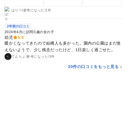
はりー
/
参考に
なった!
1件
2年前の口コミ
2024年4月に訪問
/
1歳の女の子
幼児
5.0
暖かくなってきたので結構人も多かった。園内の公園はまだ使
えないようで、少し残念だったけど、1日楽しく過ごせた。
てんちょ
/
参考に
なった!
3件
30件の口コミをもっと見る