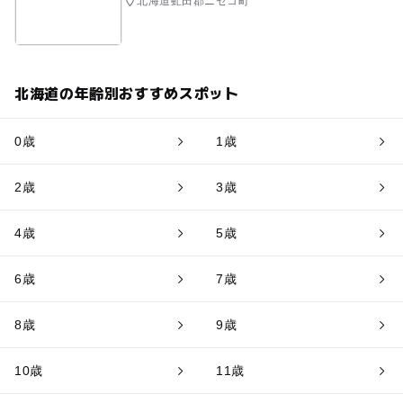
北海道虻田郡ニセコ町
北海道の年齢別おすすめスポット
0歳
1歳
2歳
3歳
4歳
5歳
6歳
7歳
8歳
9歳
10歳
11歳