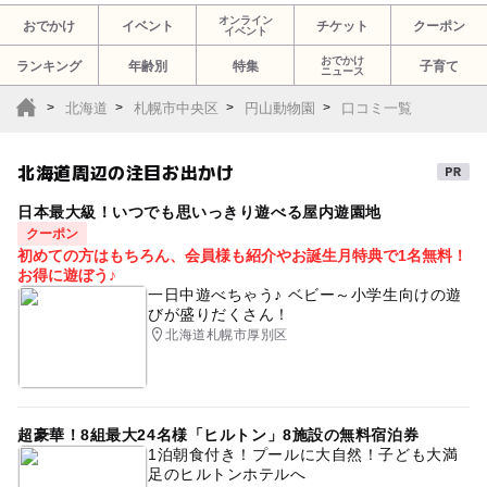
オンライン
おでかけ
イベント
チケット
クーポン
イベント
おでかけ
ランキング
年齢別
特集
子育て
ニュース
北海道
札幌市中央区
円山動物園
口コミ一覧
北海道周辺の注目お出かけ
日本最大級！いつでも思いっきり遊べる屋内遊園地
クーポン
初めての方はもちろん、会員様も紹介やお誕生月特典で1名無料！
お得に遊ぼう♪
一日中遊べちゃう♪ ベビー～小学生向けの遊
びが盛りだくさん！
北海道札幌市厚別区
超豪華！8組最大24名様「ヒルトン」8施設の無料宿泊券
1泊朝食付き！プールに大自然！子ども大満
足のヒルトンホテルへ