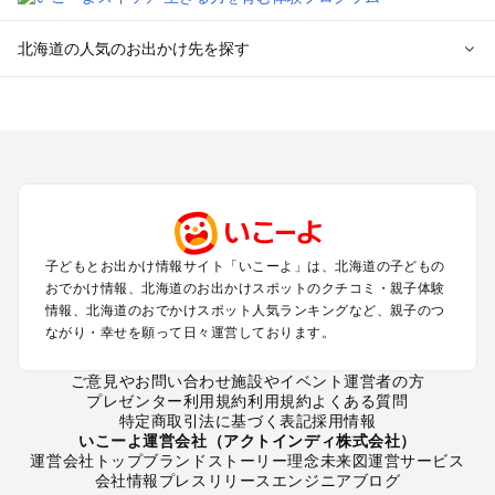
北海道の人気のお出かけ先を探す
北海道のエリアからプール子ども連れのお出かけスポッ
トを探す
札幌（大通公園・すすきの）周辺のプールお出かけ
旭川・美瑛・層雲峡のプールお出かけ
登別・洞爺湖・苫小牧・室蘭のプールお出かけ
函館・湯の川温泉・大沼・松前のプールお出かけ
帯広・十勝・サホロ・狩勝高原のプールお出かけ
子どもとお出かけ情報サイト「いこーよ」は、北海道の子どもの
千歳・石狩・空知・美唄のプールお出かけ
おでかけ情報、北海道のお出かけスポットのクチコミ・親子体験
小樽・積丹・キロロのプールお出かけ
情報、北海道のおでかけスポット人気ランキングなど、親子のつ
富良野・美瑛・トマム・占冠のプールお出かけ
ながり・幸せを願って日々運営しております。
ニセコ・ルスツのプールお出かけ
知床・ウトロ・羅臼・網走・北見のプールお出かけ
ご意見やお問い合わせ
施設やイベント運営者の方
プレゼンター利用規約
利用規約
よくある質問
釧路・阿寒・屈斜路・川湯・根室のプールお出かけ
特定商取引法に基づく表記
採用情報
えりも・日高・新冠のプールお出かけ
いこーよ運営会社（アクトインディ株式会社）
稚内・宗谷岬・留萌のプールお出かけ
運営会社トップ
ブランドストーリー
理念
未来図
運営サービス
会社情報
プレスリリース
エンジニアブログ
離島（利尻・礼文・天売・焼尻）のプールお出かけ