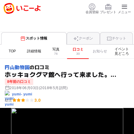
会員登録
プレゼント
メニュー
スポット情報
クーポン
チケット
イベント
写真
口コミ
TOP
詳細情報
お知らせ
見どころ
76
30
円山動物園
の口コミ
ホッキョクグマ館へ行って来ました。...
8年前の口コミ
2018年06月03日
(2018年5月訪問)
yumi- yumi
3.0
幼児