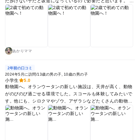
だ歩けない子だと坂道になっているので必要だと思います。 ち
ょうど幼稚園の遠足だったのか3、4、5歳くらいの子達が沢山
いました。 動物がいるのはもちろんですが「室内にいない場合
は外にいます」というようなメッセージがあったので、いなか
ったからこっちも見てみよう！とわかりやすかったです。 お昼
も園内で食べました。 中央くらい？にあったレストハウスには
授乳室、オムツ替え台などもあり、エアコンが効いていて生き
返りました！ ガレットときのこパスタどちらも美味しかったで
あかりママ
す。 子供用の遊具が楽しめるエリアもあり、眠気が限界までき
ていた娘ですが遊びたい気持ちの方が勝っていたようです。 ス
2年前の口コミ
カートのままじゃ滑り台など擦れて危ないので、予備で持って
2024年5月に訪問
/
13歳の男の子
10歳の男の子
行ってたズボンを履かせて遊ばせてました。 トンネルや丘の上
小学生
5.0
動物園へ。オランウータンの新しい施設は、天井が高く、動物
を歩いたり帰りの車に乗るとバタンキューで力尽きるほど楽し
がのびのび過ごせる環境でした。スコールも体験してみたいで
かったようです。
す。他にも、シロクマやゾウ、アザラシなどたくさんの動物を
見て癒されました。