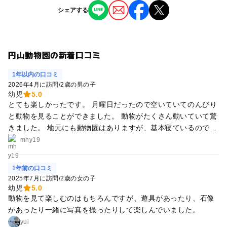
シェアする
円山動物園の新着口コミ
1年以内の口コミ
2026年4月に訪問
/
2歳の男の子
幼児
5.0
とても楽しかったです。 月曜日だったので空いていてのんびり
と動物を見ることができました。 動物がたくさん動いていて驚
きました。 地元にも動物園はありますが、基本寝ているので…
特に、カワウソや虎が目の前で泳いだり歩いたりしているのが
mhy19
みれて子どもよりも大人が興奮してしまいました。 猿山の近く
の休憩スペースには、子どもが靴を脱いで遊ぶところがあった
1年前の口コミ
ので、大人がちゃんと休憩できて助かりました。 園内はとても
2025年7月に訪問
/
2歳の女の子
広いのでたくさん歩きます。
幼児
5.0
動物を見て楽しむのはもちろんですが、遊具があったり、石像
があったり一緒に写真を撮ったりして楽しんでいました。
yui