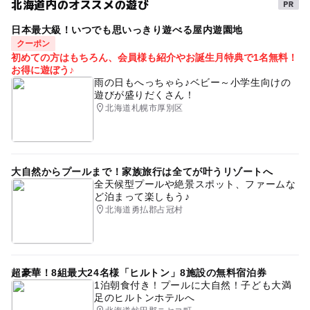
北海道内のオススメの遊び
日本最大級！いつでも思いっきり遊べる屋内遊園地
クーポン
初めての方はもちろん、会員様も紹介やお誕生月特典で1名無料！
お得に遊ぼう♪
雨の日もへっちゃら♪ベビー～小学生向けの
遊びが盛りだくさん！
北海道札幌市厚別区
大自然からプールまで！家族旅行は全てが叶うリゾートへ
全天候型プールや絶景スポット、ファームな
ど泊まって楽しもう♪
北海道勇払郡占冠村
超豪華！8組最大24名様「ヒルトン」8施設の無料宿泊券
1泊朝食付き！プールに大自然！子ども大満
足のヒルトンホテルへ