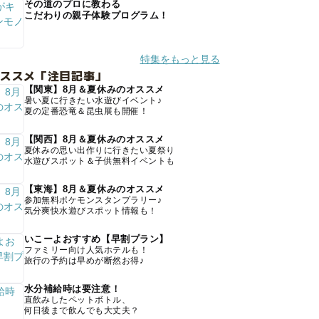
その道のプロに教わる
こだわりの親子体験プログラム！
特集をもっと見る
オススメ「注目記事」
【関東】8月＆夏休みのオススメ
暑い夏に行きたい水遊びイベント♪
夏の定番恐竜＆昆虫展も開催！
【関西】8月＆夏休みのオススメ
夏休みの思い出作りに行きたい夏祭り
水遊びスポット＆子供無料イベントも
【東海】8月＆夏休みのオススメ
参加無料ポケモンスタンプラリー♪
気分爽快水遊びスポット情報も！
いこーよおすすめ【早割プラン】
ファミリー向け人気ホテルも！
旅行の予約は早めが断然お得♪
水分補給時は要注意！
直飲みしたペットボトル、
何日後まで飲んでも大丈夫？