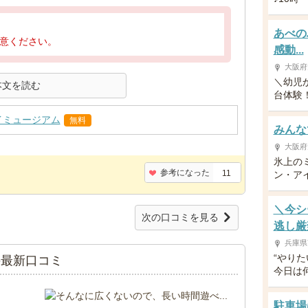
あべの
意ください。
感動...
大阪府
＼幼児
本文を読む
台体験！／
イミュージアム
無料
みんなで
大阪府
氷上の
参考になった
11
ン・アイ
＼今シ
次の口コミを見る
逃し厳
兵庫県
“やり
の最新口コミ
今日は
駐車場