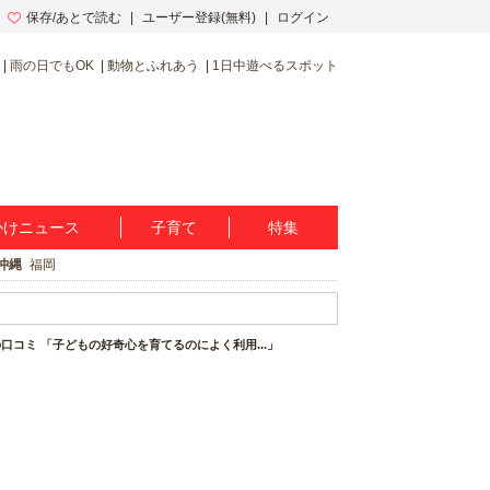
保存/あとで読む
ユーザー登録(無料)
ログイン
雨の日でもOK
動物とふれあう
1日中遊べるスポット
かけニュース
子育て
特集
沖縄
福岡
口コミ 「子どもの好奇心を育てるのによく利用...」