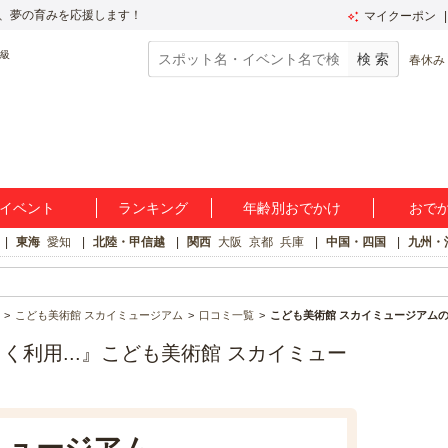
、夢の育みを応援します！
マイクーポン
春休み
イベント
ランキング
年齢別おでかけ
おで
東海
愛知
北陸・甲信越
関西
大阪
京都
兵庫
中国・四国
九州・
こども美術館 スカイミュージアム
口コミ一覧
こども美術館 スカイミュージアムの
利用...』こども美術館 スカイミュー