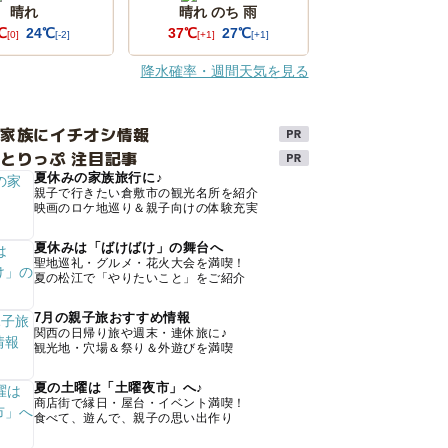
晴れ
晴れ のち 雨
℃
24℃
37℃
27℃
[0]
[-2]
[+1]
[+1]
降水確率・週間天気を見る
け家族にイチオシ情報
とりっぷ 注目記事
夏休みの家族旅行に♪
親子で行きたい倉敷市の観光名所を紹介
映画のロケ地巡り＆親子向けの体験充実
夏休みは「ばけばけ」の舞台へ
聖地巡礼・グルメ・花火大会を満喫！
夏の松江で「やりたいこと」をご紹介
7月の親子旅おすすめ情報
関西の日帰り旅や週末・連休旅に♪
観光地・穴場＆祭り＆外遊びを満喫
夏の土曜は「土曜夜市」へ♪
商店街で縁日・屋台・イベント満喫！
食べて、遊んで、親子の思い出作り