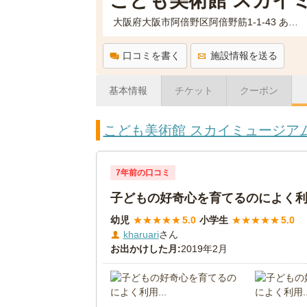
こども美術館 スカイ
大阪府大阪市阿倍野区阿倍野筋1-1-43 あべのハルカス27階
口コミを書く
施設情報を送る
基本情報
チケット
クーポン
こども美術館 スカイミュージア
7年前の口コミ
子どもの好奇心を育てるのによく利用
幼児
★
★
★
★
★
5.0
小学生
★
★
★
★
★
5.0
kharuari
さん
お出かけした月:
2019年2月