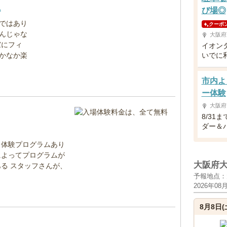
.
び場◎
ではあり
クーポ
んじゃな
大阪府
窓にフィ
イオン
かなか楽
いでに
市内よ
ー体験
大阪府
8/31
ダー＆
、体験プログラムあり
によってプログラムが
大阪府
る スタッフさんが、
予報地点：
2026年08
8月8日(