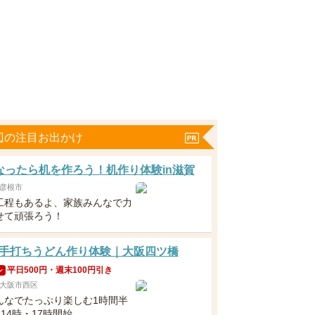
辺の注目お出かけ
なったら机を作ろう！机作り体験in滋賀
彦根市
工程もあるよ、家族みんなで力
せて頑張ろう！
手打ちうどん作り体験｜大阪四ツ橋
平日500円・週末100円引き
ン
大阪市西区
んなでたっぷり楽しむ1時間半
・14時・17時開始