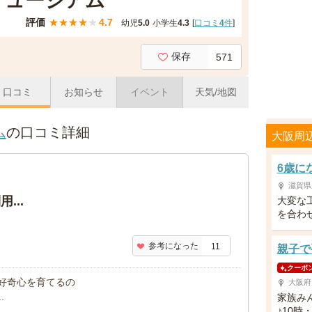
ミュージアム
評価
★
★
★
★
★
4.7
幼児
5.0
小学生
4.3
[
口コミ
4
件
]
保存
571
口コミ
お知らせ
イベント
天気/地図
ム
の口コミ詳細
大阪周
6歳に
滋賀県
...
大変な
を合わ
参考になった
11
親子で
クーポ
大阪府
家族み
♪10時