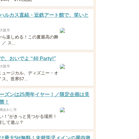
ハルカス直結・近鉄アート館で、笑いと
大阪市
から楽しめる！この夏最高の舞
 ス...
、おいでよ “40 Party!”
大阪市
ミュージカル、ディズニー・オ
ス。世界57...
ーズンは25周年イヤー！／限定企画は見
禁！
南あわじ市
たい！”がきっと見つかる場所！
何して遊ぶ？
は最大5H無料！未就学児メインの屋内遊