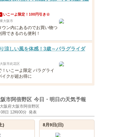
いこーよ限定！100円引き☆
ン
東大阪市
タウン内にあるのでお買い物つ
利用できるのも便利！
り涼しい風を体感！3歳～パラグライダ
大阪市此花区
まで！いこーよ限定 パラグライ
バイクが超お得に
大阪市阿倍野区
今日・明日の天気予報
大阪府大阪市阿倍野区
月08日 12時00分
発表
土)
8月9日(日)