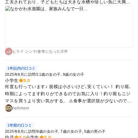
工夫されており、子どもたちは大きな水槽や珍しい魚に大興
奮。水槽の前に立つとまるで水の中にいるような感覚になれる
のも魅力的です。 屋外エリアでは川遊びや広場で思い切り体を
動かせるので、季節ごとに違った楽しみ方ができます。スタッ
フさんの対応も丁寧で、イベントや体験プログラムも充実して
おり、子どもから大人まで学びながら遊べる環境が整っている
と感じました。 館内のレストランや売店も利用しやすく、地元
の食材を使ったメニューも嬉しいポイント。自然と生き物をじ
ヒライ シンヤ
/
参考に
なった!
2件
っくり観察しながら、親子でのんびり過ごせる最高の一日にな
りました。何度でも訪れたくなる、リピート必須の水族館で
1年以内の口コミ
す！
2025年8月に訪問
/
11歳の女の子
9歳の女の子
小学生
5.0
何度も行っています♪ 規模は小さいけど､安くていい！ 釣り堀､
時期によってます釣りができるのでお気に入り！釣り堀もニジ
マスを買うより安い気がする。 ⚠️食事が選択肢が少ないので､
一日中遊ぶなら何か買って行くか、お弁当作って持って行った
nahimam
ほうがいい！ 春､秋は遊具で遊んでピクニックもできる！ うち
は午前中､ここから20分くらいで行ける大田原トコトコで遊ん
1年前の口コミ
でからランチして、午後は水遊園って感じにしています♪
2025年8月に訪問
/
9歳の女の子
7歳の女の子
5歳の男の子
幼児
5.0
小学生
5.0