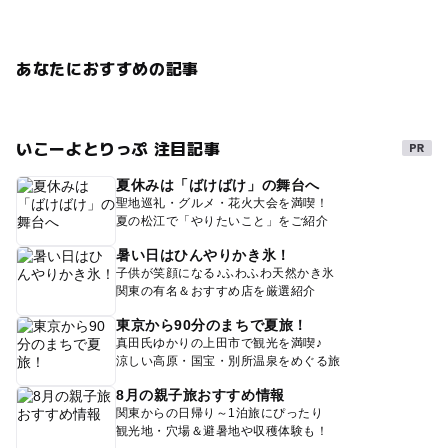
あなたにおすすめの記事
いこーよとりっぷ 注目記事
夏休みは「ばけばけ」の舞台へ
聖地巡礼・グルメ・花火大会を満喫！
夏の松江で「やりたいこと」をご紹介
暑い日はひんやりかき氷！
子供が笑顔になる♪ふわふわ天然かき氷
関東の有名＆おすすめ店を厳選紹介
東京から90分のまちで夏旅！
真田氏ゆかりの上田市で観光を満喫♪
涼しい高原・国宝・別所温泉をめぐる旅
8月の親子旅おすすめ情報
関東からの日帰り～1泊旅にぴったり
観光地・穴場＆避暑地や収穫体験も！