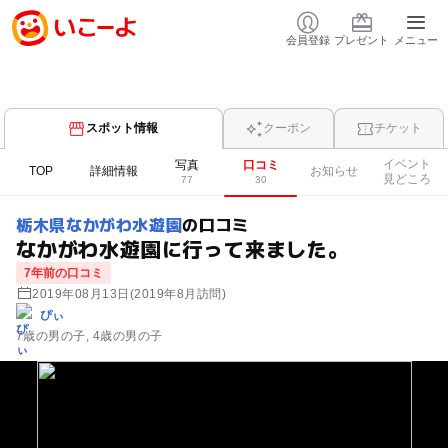
会員登録
プレゼント
メニュー
スポット情報
クーポン
チケット
イベント
写真
口コミ
TOP
詳細情報
お知らせ
見どころ
77
30
栃木県なかがわ水遊園
の口コミ
なかがわ水遊園に行って来ました。
7年前の口コミ
2019年08月13日
(2019年8月訪問)
ぴぃ
7歳の男の子
4歳の男の子