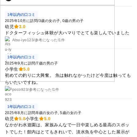
1年以内の口コミ
2025年10月に訪問
/
3歳の女の子
0歳の男の子
幼児
3.0
ドクターフィッシュ体験が大ハマりでとても楽しんでいました
Atsu-iyo123
/
参考に
なった!
1件
1年以内の口コミ
2025年9月に訪問
/
7歳の男の子
小学生
5.0
初めての釣りに大興奮。 魚は触れなかったけど今度は触っても
らいたいですね。
poco923
/
参考に
なった!
1件
1年以内の口コミ
2025年8月に訪問
/
8歳の女の子
5歳の女の子
幼児
5.0
小学生
5.0
なかがわ水遊園は、家族みんなで一日中楽しめる最高のスポッ
トでした！館内はとてもきれいで、淡水魚を中心とした展示が