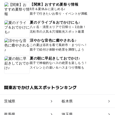
【関東】おすすめ夏祭り情報
8月＆夏休みに楽しめる♪
親子で行きたいお祭り・イベントが満載
夏のドライブ＆おでかけにも♪
八ヶ岳・清里エリアで日帰り～1泊旅！
北杜市の人気＆穴場観光スポット厳選
涼やかな音色に癒やされる♪
この夏は浴衣を着て風鈴市・まつりへ！
親子で絵付け体験や絶景を満喫しよう
夏の朝に早起きしておでかけ♪
親子で神秘的なハスの絶景を楽しもう！
スイレンとの違い＆ハスまつり情報も
関東おでかけ人気スポットランキング
茨城県
栃木県
群馬県
埼玉県