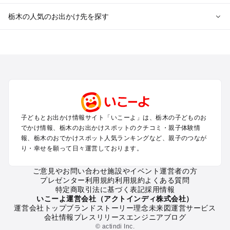
栃木の人気のお出かけ先を探す
栃木のエリアからプール子ども連れのお出かけスポット
を探す
那須高原・那須・板室のプールお出かけ
宇都宮・さくら・高根沢のプールお出かけ
日光・中禅寺湖・霧降高原・今市のプールお出かけ
小山・栃木・鹿沼周辺のプールお出かけ
熊谷・太田・足利・古河のプールお出かけ
子どもとお出かけ情報サイト「いこーよ」は、栃木の子どものお
塩原・矢板・大田原・西那須野のプールお出かけ
でかけ情報、栃木のお出かけスポットのクチコミ・親子体験情
鬼怒川・川治・湯西川・川俣のプールお出かけ
報、栃木のおでかけスポット人気ランキングなど、親子のつなが
真岡・益子・茂木・馬頭のプールお出かけ
り・幸せを願って日々運営しております。
ご意見やお問い合わせ
施設やイベント運営者の方
栃木の定番お出かけスポット
プレゼンター利用規約
利用規約
よくある質問
栃木の遊園地
特定商取引法に基づく表記
採用情報
栃木の動物園
いこーよ運営会社（アクトインディ株式会社）
運営会社トップ
ブランドストーリー
理念
未来図
運営サービス
栃木のバーベキュー
会社情報
プレスリリース
エンジニアブログ
栃木の釣り
© actindi Inc.