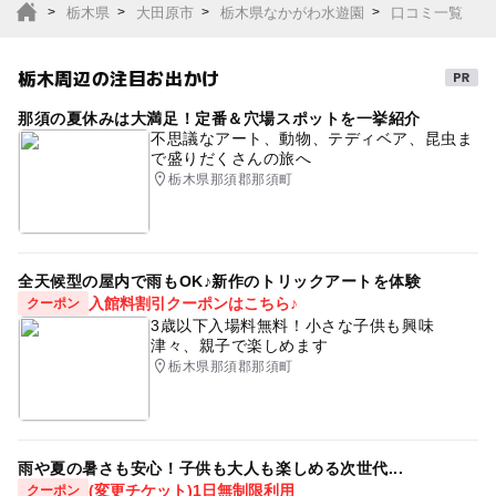
栃木県
大田原市
栃木県なかがわ水遊園
口コミ一覧
栃木周辺の注目お出かけ
那須の夏休みは大満足！定番＆穴場スポットを一挙紹介
不思議なアート、動物、テディベア、昆虫ま
で盛りだくさんの旅へ
栃木県那須郡那須町
全天候型の屋内で雨もOK♪新作のトリックアートを体験
入館料割引クーポンはこちら♪
クーポン
3歳以下入場料無料！小さな子供も興味
津々、親子で楽しめます
栃木県那須郡那須町
雨や夏の暑さも安心！子供も大人も楽しめる次世代...
(変更チケット)1日無制限利用
クーポン