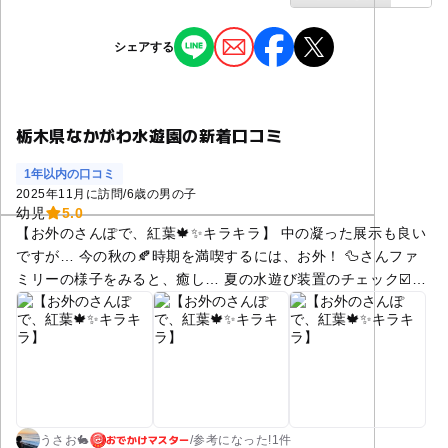
シェアする
栃木県なかがわ水遊園の新着口コミ
1年以内の口コミ
2025年11月に訪問
/
6歳の男の子
幼児
5.0
【お外のさんぽで、紅葉🍁✨キラキラ】 中の凝った展示も良い
ですが… 今の秋の🍂時期を満喫するには、お外！ 🦆さんファ
ミリーの様子をみると、癒し… 夏の水遊び装置のチェック☑️も
しました。
おでかけマスター
うさお🐇
/
参考に
なった!
1件