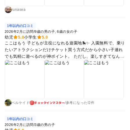
ぜひ行きたいです！
runasea
1年以内の口コミ
2026年2月に訪問
/
9歳の男の子
6歳の女の子
幼児
5.0
小学生
5.0
ここはもう 子どもが主役になれる遊園地🎠✨ 入園無料で、乗り
たいアトラクションだけチケット買う方式だから小さい子連れ
でも気軽に遊べるのが神ポイント。 ただし、楽しすぎてなんだ
かんだでお金がかかりそうになるのでその点は注意⚠️ 観覧車🎡
だけじゃなくて ・ミニジェットコースター ・メリーゴーラン
ド ・ゲーム系ライド など、子ども向け乗り物がちゃんと充実
してて 「怖すぎない・でも楽しい」絶妙ライン。 しかも夜に
なると観覧車のライトアップが始まって一気に雰囲気変わりま
す✨ 昼は「遊園地たのしい！」 夜は「景色きれい…」 ってな
チェックインマスター
る、家族全員が満足できるタイプの遊園地でした。
ベルケイド
/
参考に
なった!
2件
1年以内の口コミ
2026年2月に訪問
/
3歳の男の子