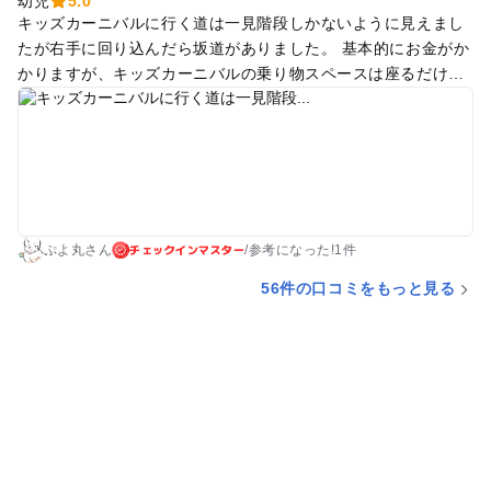
幼児
5.0
キッズカーニバルに行く道は一見階段しかないように見えまし
たが右手に回り込んだら坂道がありました。 基本的にお金がか
かりますが、キッズカーニバルの乗り物スペースは座るだけで
満足してもらえました。 観覧車は夜凄く並び、時間調整が難し
くなったので要注意です
チェックインマスター
ぷよ丸さん
/
参考に
なった!
1件
56件の口コミをもっと見る