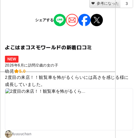
参考になった
3
シェアする
よこはまコスモワールドの新着口コミ
NEW
2026年6月に訪問
/
2歳の女の子
幼児
5.0
2度目の来店！！観覧車を怖がるくらいには高さを感じる様に
成長していました。
fuuuuchan