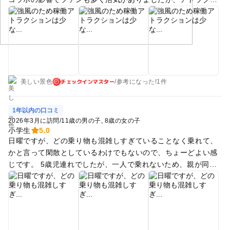
ョンの待ち時間は短くスムーズ。入園無料なので、ふらっと遊
びに行けるのが嬉しいポイントです
チェックインマスター
美しい景色
/
参考に
なった!
1件
1年以内の口コミ
2026年3月に訪問
/
11歳の男の子
8歳の女の子
小学生
5.0
日曜ですが、どの乗り物も混雑しすぎていることなく乗れて、
かと言って閑散としているわけでもないので、ちょーどよい感
じです。 5歳児連れでしたが、一人で乗れないため、親が同伴
するとなると、結局チケットがいるので、なかなか高くついて
しまうのが難点、、。 回数券など結構すぐなくなるので、しっ
かり乗るもの決めてから回った方がよいです。 でも子供たちも
楽しんでました！ 駅からも近いし、カップヌードルミュージア
ムなどのあとに少し遊ぶなどの使い方も充分できるため、また