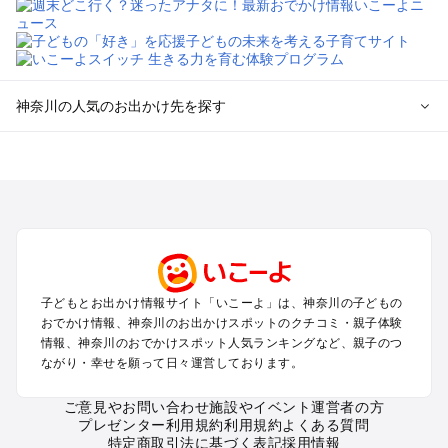
神奈川の人気のお出かけ先を探す
神奈川のエリアからプール子ども連れのお出かけスポッ
トを探す
横浜・みなとみらい・中華街・ベイエリア・金沢八景のプール
お出かけ
鎌倉・湘南（藤沢・茅ヶ崎・平塚周辺）のプールお出かけ
小田原・熱海・湯河原・真鶴のプールお出かけ
町田・相模原・愛川・上野原のプールお出かけ
子どもとお出かけ情報サイト「いこーよ」は、神奈川の子どもの
新横浜・港北エリア・日吉・青葉台・鶴見のプールお出かけ
おでかけ情報、神奈川のお出かけスポットのクチコミ・親子体験
川崎のプールお出かけ
情報、神奈川のおでかけスポット人気ランキングなど、親子のつ
海老名・厚木のプールお出かけ
ながり・幸せを願って日々運営しております。
三浦半島（横須賀・三浦）のプールお出かけ
箱根（湯本・強羅・小涌谷・仙石原・芦ノ湖）のプールお出か
ご意見やお問い合わせ
施設やイベント運営者の方
プレゼンター利用規約
利用規約
よくある質問
け
特定商取引法に基づく表記
採用情報