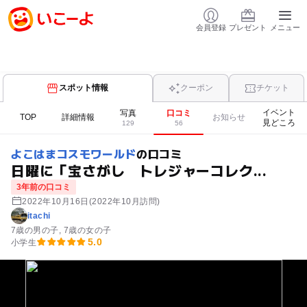
会員登録
プレゼント
メニュー
スポット情報
クーポン
チケット
イベント
写真
口コミ
TOP
詳細情報
お知らせ
見どころ
129
56
よこはまコスモワールド
の口コミ
日曜に「宝さがし トレジャーコレク...
3年前の口コミ
2022年10月16日
(2022年10月訪問)
itachi
7歳の男の子
7歳の女の子
5.0
小学生