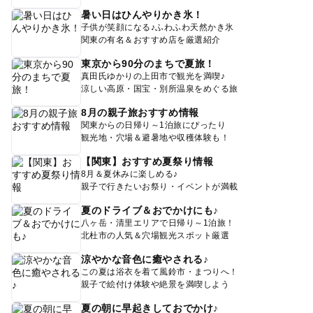
暑い日はひんやりかき氷！
子供が笑顔になる♪ふわふわ天然かき氷
関東の有名＆おすすめ店を厳選紹介
東京から90分のまちで夏旅！
真田氏ゆかりの上田市で観光を満喫♪
涼しい高原・国宝・別所温泉をめぐる旅
8月の親子旅おすすめ情報
関東からの日帰り～1泊旅にぴったり
観光地・穴場＆避暑地や収穫体験も！
【関東】おすすめ夏祭り情報
8月＆夏休みに楽しめる♪
親子で行きたいお祭り・イベントが満載
夏のドライブ＆おでかけにも♪
八ヶ岳・清里エリアで日帰り～1泊旅！
北杜市の人気＆穴場観光スポット厳選
涼やかな音色に癒やされる♪
この夏は浴衣を着て風鈴市・まつりへ！
親子で絵付け体験や絶景を満喫しよう
夏の朝に早起きしておでかけ♪