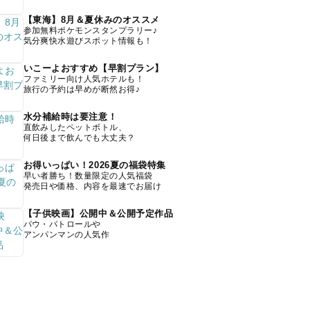
【東海】8月＆夏休みのオススメ
参加無料ポケモンスタンプラリー♪
気分爽快水遊びスポット情報も！
いこーよおすすめ【早割プラン】
ファミリー向け人気ホテルも！
旅行の予約は早めが断然お得♪
水分補給時は要注意！
直飲みしたペットボトル、
何日後まで飲んでも大丈夫？
お得いっぱい！2026夏の福袋特集
早い者勝ち！数量限定の人気福袋
発売日や価格、内容を最速でお届け
【子供映画】公開中＆公開予定作品
パウ・パトロールや
アンパンマンの人気作