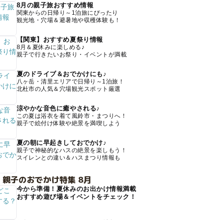
8月の親子旅おすすめ情報
関東からの日帰り～1泊旅にぴったり
観光地・穴場＆避暑地や収穫体験も！
【関東】おすすめ夏祭り情報
8月＆夏休みに楽しめる♪
親子で行きたいお祭り・イベントが満載
夏のドライブ＆おでかけにも♪
八ヶ岳・清里エリアで日帰り～1泊旅！
北杜市の人気＆穴場観光スポット厳選
涼やかな音色に癒やされる♪
この夏は浴衣を着て風鈴市・まつりへ！
親子で絵付け体験や絶景を満喫しよう
夏の朝に早起きしておでかけ♪
親子で神秘的なハスの絶景を楽しもう！
スイレンとの違い＆ハスまつり情報も
 親子のおでかけ特集 8月
今から準備！夏休みのお出かけ情報満載
おすすめ遊び場＆イベントをチェック！