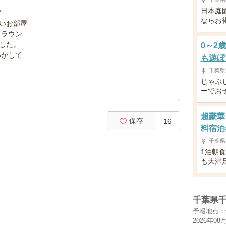
.
日本庭
ならお
いお部屋
 ラウン
した。
0～2
いがして
も遊ぼ
千葉県
じゃぶ
ーでお
超豪華
保存
16
料宿泊
千葉県
1泊朝
も大満
千葉県
予報地点：
2026年08