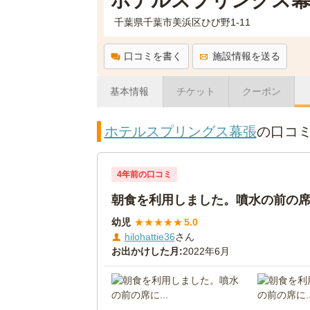
ホテルスプリングス幕
千葉県千葉市美浜区ひび野1-11
口コミを書く
施設情報を送る
基本情報
チケット
クーポン
ホテルスプリングス幕張
の口コ
4年前の口コミ
朝食を利用しました。噴水の前の席に
幼児
★
★
★
★
★
5.0
hilohattie36
さん
お出かけした月:
2022年6月