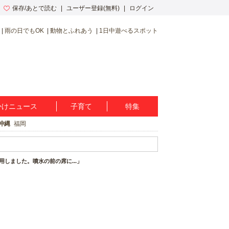
保存/あとで読む
ユーザー登録(無料)
ログイン
雨の日でもOK
動物とふれあう
1日中遊べるスポット
かけニュース
子育て
特集
沖縄
福岡
しました。噴水の前の席に...」