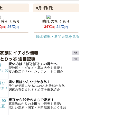
土)
8月9日(日)
 時々 くもり
晴れ のち くもり
℃
26℃
34℃
24℃
[+3]
[-1]
[0]
[-2]
降水確率・週間天気を見る
け家族にイチオシ情報
とりっぷ 注目記事
夏休みは「ばけばけ」の舞台へ
聖地巡礼・グルメ・花火大会を満喫！
夏の松江で「やりたいこと」をご紹介
暑い日はひんやりかき氷！
子供が笑顔になる♪ふわふわ天然かき氷
関東の有名＆おすすめ店を厳選紹介
東京から90分のまちで夏旅！
真田氏ゆかりの上田市で観光を満喫♪
涼しい高原・国宝・別所温泉をめぐる旅