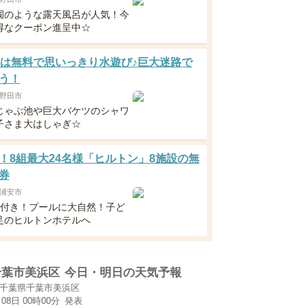
園のような露天風呂が人気！今
得なクーポン進呈中☆
歳は無料で思いっきり水遊び♪巨大迷路で
う！
野田市
じゃぶ池や巨大バケツのシャワ
子さま大はしゃぎ☆
！8組最大24名様「ヒルトン」8施設の無
券
浦安市
食付き！プールに大自然！子ど
足のヒルトンホテルへ
千葉市美浜区
今日・明日の天気予報
千葉県千葉市美浜区
月08日 00時00分
発表