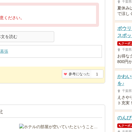
千葉県
夏休み
で涼し
意ください。
ボウリ
スポッ
本文を読む
クーポ
千葉県
幕張
お得な
800円
参考になった
1
かわい
を♪
千葉県
えさや
ト充実
ミ
のんび
クーポ
千葉県