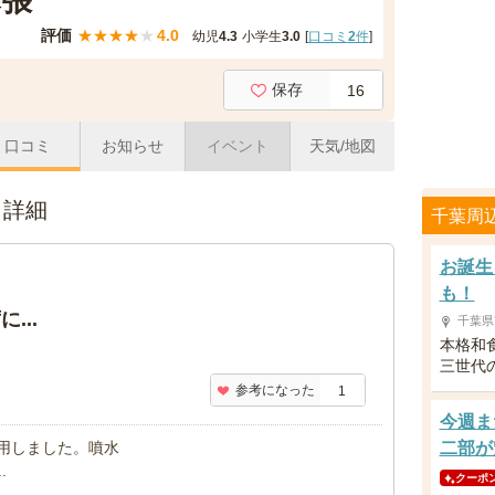
張
評価
★
★
★
★
★
4.0
幼児
4.3
小学生
3.0
[
口コミ
2
件
]
保存
16
口コミ
お知らせ
イベント
天気/地図
ミ詳細
千葉周
お誕生
も！
...
千葉県
本格和
三世代
参考になった
1
今週ま
二部が
クーポ