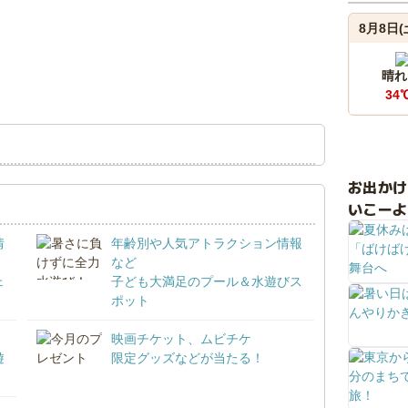
8月8日(
晴れ
34
お出か
いこーよ
情
年齢別や人気アトラクション情報
など
ェ
子ども大満足のプール＆水遊びス
ポット
映画チケット、ムビチケ
遊
限定グッズなどが当たる！