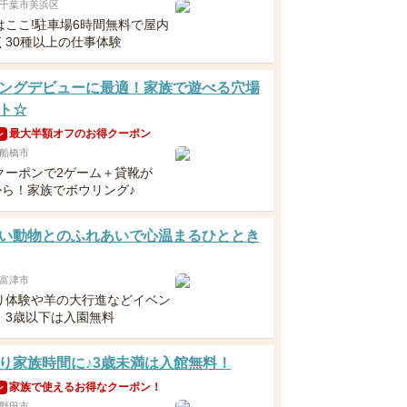
千葉市美浜区
はここ!駐車場6時間無料で屋内
く30種以上の仕事体験
ングデビューに最適！家族で遊べる穴場
ト☆
最大半額オフのお得クーポン
ン
船橋市
クーポンで2ゲーム＋貸靴が
から！家族でボウリング♪
い動物とのふれあいで心温まるひととき
富津市
り体験や羊の大行進などイベン
！3歳以下は入園無料
り家族時間に♪3歳未満は入館無料！
家族で使えるお得なクーポン！
ン
野田市