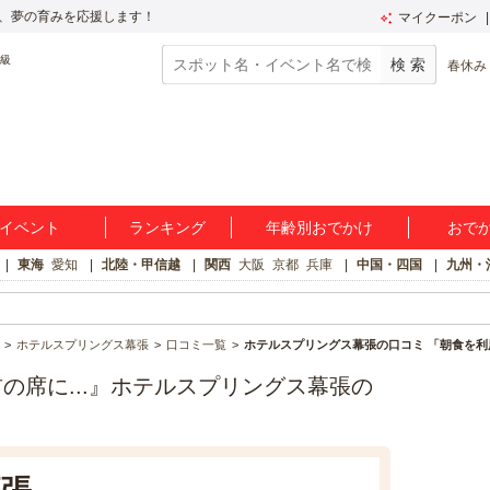
、夢の育みを応援します！
マイクーポン
春休み
イベント
ランキング
年齢別おでかけ
おで
東海
愛知
北陸・甲信越
関西
大阪
京都
兵庫
中国・四国
九州・
ホテルスプリングス幕張
口コミ一覧
ホテルスプリングス幕張の口コミ 「朝食を利用
の席に...』ホテルスプリングス幕張の