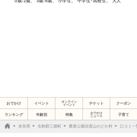
0歳-2歳、 3歳-6歳、 小学生、 中学生･高校生、 大人
オンライン
おでかけ
イベント
チケット
クーポン
イベント
おでかけ
ランキング
年齢別
特集
子育て
ニュース
奈良県
生駒郡三郷町
農業公園信貴山のどか村
口コミ一