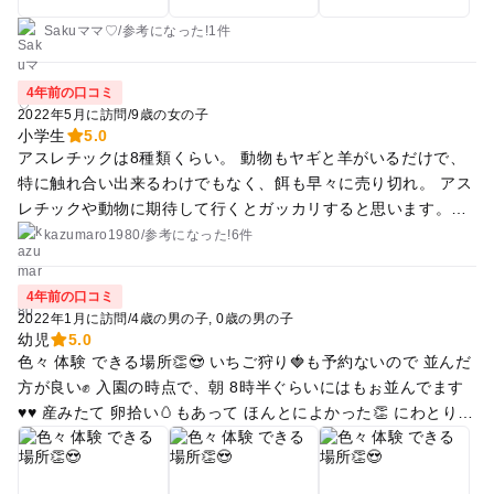
Sakuママ♡
/
参考に
なった!
1件
4年前の口コミ
2022年5月に訪問
/
9歳の女の子
小学生
5.0
アスレチックは8種類くらい。 動物もヤギと羊がいるだけで、
特に触れ合い出来るわけでもなく、餌も早々に売り切れ。 アス
レチックや動物に期待して行くとガッカリすると思います。※
8種類とはいえ楽しみました。 ただ、私も娘も初めて鶏の卵拾
kazumaro1980
/
参考に
なった!
6件
いが体験できてとても楽しい一日となりました。 入ってすぐの
ちょっとした広場で大道芸人さんの見応えのあるショーもあっ
4年前の口コミ
て娘と一緒に楽しめました。 魚釣りもおじさんに「98%釣れな
2022年1月に訪問
/
4歳の男の子
0歳の男の子
い」と言われましたが、なんとか娘に一匹釣らす事が出来まし
幼児
5.0
た。 野菜摘みに16:30くらいに行ったら終わっていて出来なか
色々 体験 できる場所👏😍 いちご狩り🍓も予約ないので 並んだ
ったのは残念ですが、卵拾いだけでも行く価値があると思いま
方が良い✊ 入園の時点で、朝 8時半ぐらいにはもぉ並んでます
す。
♥︎♥︎ 産みたて 卵拾い🥚もあって ほんとによかった👏 にわとり🐔
さんありがとうって気持ちになる😌 アスレチックと広い芝生も
あるので ピクニックもできるし、ピザ🍕も食べれるし、卵かけ
ご飯も食べれる😍 軽食は ほとんどある〜👏♥︎♥︎ あと、温泉♨️も