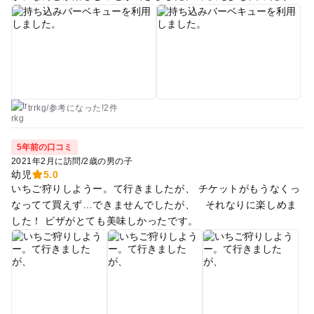
由に過ごせ、ソリをレンタルして斜面を楽しそうに滑っていま
した。 文字通りのどかな場所で癒やされると思います。 次は
いちご狩りや温泉も行ってみたいです。
trrkg
/
参考に
なった!
2件
5年前の口コミ
2021年2月に訪問
/
2歳の男の子
幼児
5.0
いちご狩りしようー。て行きましたが、 チケットがもうなくっ
なってて買えず…できませんでしたが、 それなりに楽しめま
した！ ピザがとても美味しかったです。