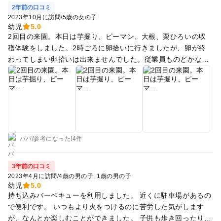
2年前の口コミ
2023年10月に訪問
/
5歳の女の子
幼児
5.0
2回目の来園。本日は芋掘り、ピーマン、大根、栗ひろいの収
穫体験をしました。2時ごろに卵拾いに行きましたが、卵が終
わってしまい卵拾いは出来ませんでした。従業員ものどかな感
じで好きな施設です。帰りには施設内にある温泉に入って、ご
飯食べて高速使い帰りました。
パパ
/
参考に
なった!
4件
3年前の口コミ
2023年4月に訪問
/
4歳の男の子
1歳の男の子
幼児
5.0
持ち込みバーベキューを利用しました。 近くに駐車場があるの
で便利です。 いつもより火をつけるのに苦労した気がします
が、なんとか楽しむことができました。 子供も歩き回ったり自