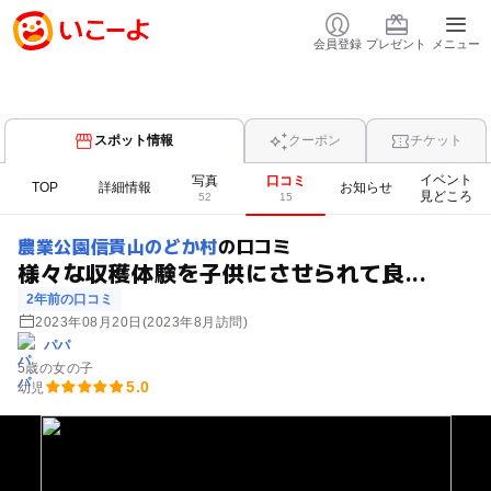
会員登録
プレゼント
メニュー
スポット情報
クーポン
チケット
イベント
写真
口コミ
TOP
詳細情報
お知らせ
見どころ
52
15
農業公園信貴山のどか村
の口コミ
様々な収穫体験を子供にさせられて良...
2年前の口コミ
2023年08月20日
(2023年8月訪問)
パパ
5歳の女の子
5.0
幼児