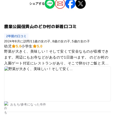
シェアする
農業公園信貴山のどか村の新着口コミ
2年前の口コミ
2024年8月に訪問
/
11歳の女の子
8歳の女の子
5歳の女の子
幼児
5.0
小学生
5.0
野菜が大きく、美味しい！そして安くて安全なものが収穫でき
ます。周辺にもお寺などがあるので1日遊べます。 のどか村の
入園ゲート付近にレストランがあり、そこで卵かけご飯と天ぷ
らの定食（800円）が食べられますが、とても美味しかったで
す！
おもち
/
参考に
なった!
6件