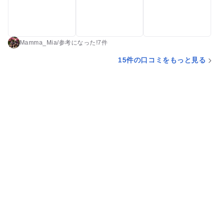
できてたぁ😍♨️👏 また行きたい場所😊
Mamma_Mia
/
参考に
なった!
7件
15件の口コミをもっと見る