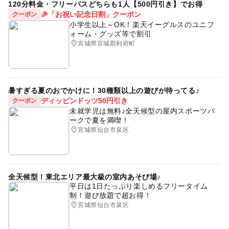
120分料金・フリーパスどちらも1人【500円引き】でお得
🎉「お祝い記念日割」クーポン
クーポン
小学生以上～OK！楽天イーグルスのユニフ
ォーム・グッズ等で割引
宮城県宮城郡利府町
暑すぎる夏のおでかけに！30種類以上の遊びが待ってる♪
ディッピンドッツ50円引き
クーポン
未就学児は無料♪全天候型の屋内スポーツパ
ークで夏を満喫！
宮城県仙台市泉区
全天候型！東北エリア最大級の室内あそび場♪
平日は1日たっぷり楽しめるフリータイム
制！遊び放題で超お得！
宮城県仙台市泉区