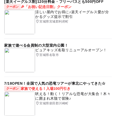
[楽天イーグルス割]120分料金・フリーパスとも500円OFF
🎉「お祝い記念日割」クーポン
クーポン
涼しい屋内でお得に♪楽天イーグルス愛が分
かるグッズ提示で割引
宮城県宮城郡利府町
家族で遊べる会員制の大型室内公園！
ピュアキッズ名取リニューアルオープン！
宮城県名取市
7/18OPEN！全国で人気の恐竜ツアーが東北にやってきた☆
家族で使える！入場100円引き
クーポン
吠える！動く！リアルな恐竜が大集合！木々
に囲まれ木陰で冒険♪
宮城県柴田郡川崎町