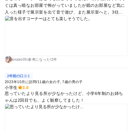
ぐは真っ暗なお部屋で怖がっていましたが鏡のお部屋など気に
入った様子で展示室を出て音で遊び、また展示室へと。3往復
もして満足そうでした
torako05
/
参考に
なった!
2件
2年前の口コミ
2023年10月に訪問
/
11歳の女の子
7歳の男の子
小学生
3.0
思っていたより見る所が少なかったけど、小学6年制のお姉ち
ゃんは2回目でも、よく観察してました！