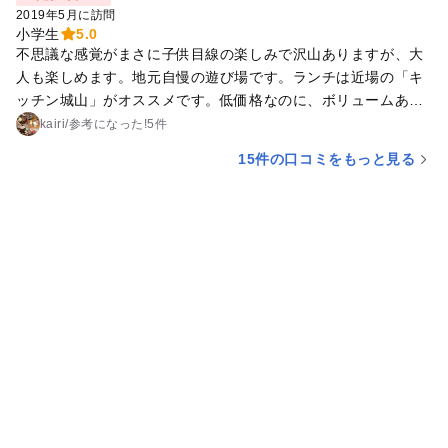
2019年5月に訪問
小学生
5.0
不思議な感覚がまさに子供目線の楽しみで沢山ありますが、大
人も楽しめます。地元自慢の遊び場です。ランチは近場の「キ
ッチン城山」がオススメです。低価格なのに、ボリュームある
定食。熱々のお味噌汁が最高なのも✨
kairi
/
参考に
なった!
5件
15件の口コミをもっと見る