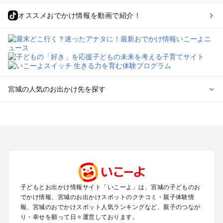
オススメおでかけ情報を動画で紹介！
宮城の人気のお出かけ先を探す
宮城のエリアからプール子ども連れのお出かけスポット
を探す
仙台（秋保温泉）周辺・名取・岩沼のプールお出かけ
松島・塩竈のプールお出かけ
鳴子・大崎のプールお出かけ
蔵王・白石のプールお出かけ
石巻・気仙沼のプールお出かけ
子どもとお出かけ情報サイト「いこーよ」は、宮城の子どものお
栗原・登米のプールお出かけ
でかけ情報、宮城のお出かけスポットのクチコミ・親子体験情
報、宮城のおでかけスポット人気ランキングなど、親子のつなが
宮城の定番お出かけスポット
り・幸せを願って日々運営しております。