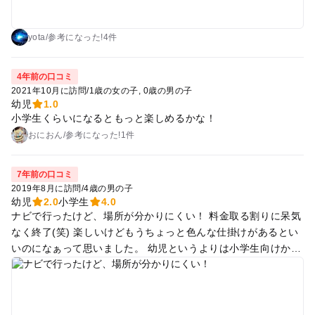
yota
/
参考に
なった!
4件
4年前の口コミ
2021年10月に訪問
/
1歳の女の子
0歳の男の子
幼児
1.0
小学生くらいになるともっと楽しめるかな！
おにおん
/
参考に
なった!
1件
7年前の口コミ
2019年8月に訪問
/
4歳の男の子
幼児
2.0
小学生
4.0
ナビで行ったけど、場所が分かりにくい！ 料金取る割りに呆気
なく終了(笑) 楽しいけどもうちょっと色んな仕掛けがあるとい
いのになぁって思いました。 幼児というよりは小学生向けか
な？