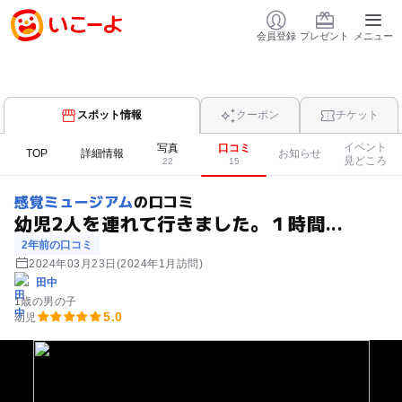
会員登録
プレゼント
メニュー
スポット情報
クーポン
チケット
イベント
写真
口コミ
TOP
詳細情報
お知らせ
見どころ
22
15
感覚ミュージアム
の口コミ
幼児2人を連れて行きました。１時間...
2年前の口コミ
2024年03月23日
(2024年1月訪問)
田中
1歳の男の子
5.0
幼児