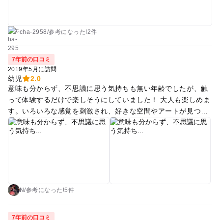
cha-2958
/
参考に
なった!
2件
7年前の口コミ
2019年5月に訪問
幼児
2.0
意味も分からず、不思議に思う気持ちも無い年齢でしたが、触
って体験するだけで楽しそうにしていました！ 大人も楽しめま
す。いろいろな感覚を刺激され、好きな空間やアートが見つか
り、癒される時間にもなると思います！ 子どもが興味がないと
ころはすぐ通過したので2時間もかからず回れてしまいまし
た。 少し離れたところにある道の駅にロイズのお店が入ってい
るので、感覚ミュージアムの帰りに是非オススメです！
N
/
参考に
なった!
5件
7年前の口コミ