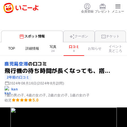
会員登録
プレゼント
メニュー
スポット情報
クーポン
チケット
イベント
写真
口コミ
TOP
詳細情報
お知らせ
見どころ
24
8
鹿児島空港
の口コミ
飛行機の待ち時間が長くなっても、搭...
2年前の口コミ
2024年08月16日
(2024年8月訪問)
kan
7歳の男の子
4歳の女の子
2歳の女の子
1歳の女の子
5.0
幼児