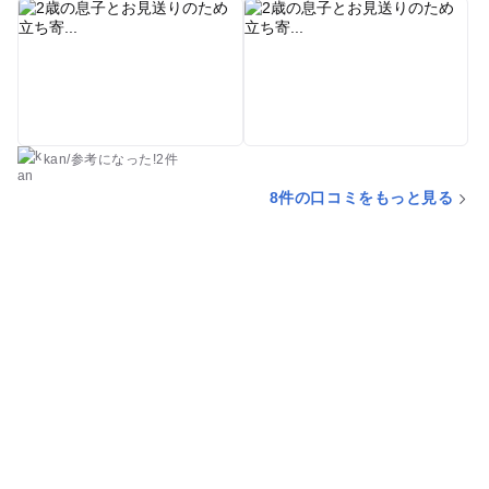
した。 展望デッキには、コインを入れて遊べる遊具がいくつか
ありました。待ち時間も潰せます。 特に用がなくても、乗り物
好きの男の子を連れて遊びに行くのもおすすめです。
kan
/
参考に
なった!
2件
8件の口コミをもっと見る