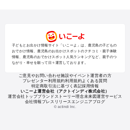
鹿児島のエリアからプール子ども連れのお出かけスポッ
トを探す
鹿児島市・桜島のプールお出かけ
霧島のプールお出かけ
鹿屋・垂水・大隅のプールお出かけ
指宿・知覧・枕崎・南薩のプールお出かけ
川内・出水・串木野・北薩のプールお出かけ
子どもとお出かけ情報サイト「いこーよ」は、鹿児島の子どもの
屋久島・奄美大島・種子島・宮古島・石垣島（鹿児島～沖縄の
おでかけ情報、鹿児島のお出かけスポットのクチコミ・親子体験
離島）のプールお出かけ
情報、鹿児島のおでかけスポット人気ランキングなど、親子のつ
ながり・幸せを願って日々運営しております。
鹿児島の定番お出かけスポット
ご意見やお問い合わせ
施設やイベント運営者の方
鹿児島の遊園地
プレゼンター利用規約
利用規約
よくある質問
鹿児島の動物園
特定商取引法に基づく表記
採用情報
鹿児島のバーベキュー
いこーよ運営会社（アクトインディ株式会社）
運営会社トップ
ブランドストーリー
理念
未来図
運営サービス
鹿児島の釣り
会社情報
プレスリリース
エンジニアブログ
鹿児島の牧場
© actindi Inc.
鹿児島のプール
鹿児島のアスレチック
鹿児島の公園・総合公園