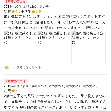
6年前の口コミ
2019年10月に訪問
/
2歳の男の子
幼児
4.0
小学生
5.0
飛行機に乗る予定は無くとも、たまに遊びに行くスポットです
(*^^*) 入口付近には足湯もあり、年代問わず人気です𝅘𝅥𝅮 ベビーカ
ーの貸出有り。 ベビー休憩室にはオムツ替え台、授乳スペース
があります。 展望デッキからは、飛行機の飛び立つ瞬間を間近
で見ることができますよ！ 飛び立つ瞬間は音が大きいので、小
さなお子さんはビックリされるかもしれません(><) その他、体
験コーナーも充実しており子供が退屈しないスポットです(*^^*)
hmr
/
参考に
なった!
2件
7年前の口コミ
2019年8月に訪問
/
2歳の男の子
歳の女の子
歳の女の子
歳の女の子
幼児
5.0
2歳の息子とお見送りのため 立ち寄りました。 乗り物好きなの
で、展望デッキで飛行機が見られたことにも大喜び。 無料で入
場できる 飛行機の展示スペースもあり、いくらでも遊べそうで