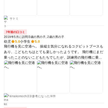
サトミ
7年前の口コミ
2019年5月に訪問
/
3歳の男の子
2歳の男の子
幼児
5.0
小学生
5.0
飛行機を見に空港へ。 操縦士気分になれるコクピットブースも
あり、こどもたちはとても楽しかったようです。 飛行機にまだ
乗ったことのないこどもたちでしたが、訓練用の飛行機に乗る
こともでき、いい経験でした。 展望デッキでは離発着の飛行機
を間近で見ることができ、その迫力に圧倒されていました。 何
故飛行機が飛ぶの？という難易度の高い質問にも丁寧なパネル
展示を見ながら話し、伝わったかどうかはわかりませんが。。
嬉しそうに聞いていました。 不思議と感動に出会えて楽しかっ
たようです。 足湯は大人も楽しめます。
kinakomochi33
/
参考に
なった!
4件