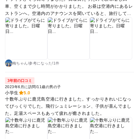
車、空くまで少し時間がかかりました。 お昼は空港内にあるレ
ストランへ。空港内のアナウンスを聞いていると、旅行してい
る気分になります（笑） 飛行機のエンジンや翼の一部を展示し
ていたり、有料ですがフライトシュミレーターもできます。 空
港入口には足湯があるので、タオル持参で行きました。タオル
の販売もあるので、記念に買う人もいました。
梅ちゃん
/
参考に
なった!
1件
3年前の口コミ
2023年6月に訪問
/
11歳の男の子
小学生
5.0
十数年ぶりに鹿児島空港に行きました。すっかりきれいになっ
てびっくりでした。飛行シュミレーション、子供が喜んでまし
た。足湯スペースもあって疲れが癒されました。