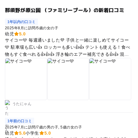
那須野が原公園 （ファミリープール）の新着口コミ
1年以内の口コミ
2025年8月に訪問
/
5歳の女の子
幼児
5.0
サイコー🩵 毎週通いました💜 子供と一緒に楽しめてサイコー
🩵 駐車場も広い👍 ロッカーも多い👍👍 テントも使える！食べ
物もすぐ食べれる👍👍👍 浮き輪のエアー補充できる👍👍 混ん
でても混んでない😄👍 滑り台もいい！ 浅いエリアも楽しめま
す！ 毎年通いそうです🩵💜🩵 動画メインだったので写真少な
めです。
うたにゃん
1年前の口コミ
2025年7月に訪問
/
7歳の男の子
5歳の女の子
幼児
5.0
小学生
5.0