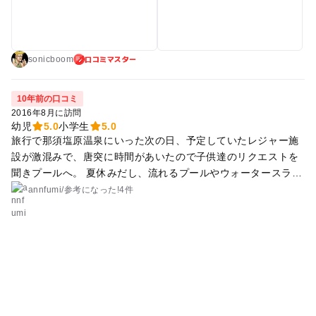
す。
口コミマスター
sonicboom
10年前の口コミ
2016年8月に訪問
幼児
5.0
小学生
5.0
旅行で那須塩原温泉にいった次の日、予定していたレジャー施
設が激混みで、唐突に時間があいたので子供達のリクエストを
聞きプールへ。 夏休みだし、流れるプールやウォータースライ
ダーもあるからこっちも混んでいる事を覚悟していきました。
annfumi
/
参考に
なった!
4件
昼過ぎだったためかいがいにすいていて、日陰のベンチも確保
できました。 5歳の娘は泳げないのと、かなりのビビリでして
ちびっ子滑り台も苦手。 しかしながら係員さんがきちんと誘導
していましたので、ノリノリで滑っていました。 水深もちょう
どいいので安心して遊ばせる事ができました。 11歳の息子も泳
げませんが流れるプールでも足がつくので浮き輪なしでも楽し
めました。 売店もあり、レストランもあり一日中いれそうで