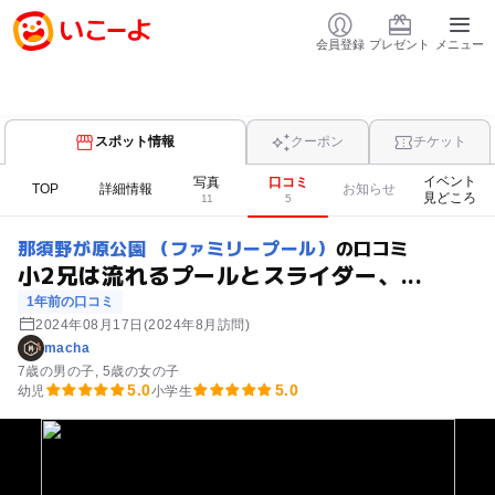
会員登録
プレゼント
メニュー
スポット情報
クーポン
チケット
イベント
写真
口コミ
TOP
詳細情報
お知らせ
見どころ
11
5
那須野が原公園 （ファミリープール）
の口コミ
小2兄は流れるプールとスライダー、...
1年前の口コミ
2024年08月17日
(2024年8月訪問)
macha
7歳の男の子
5歳の女の子
5.0
5.0
幼児
小学生