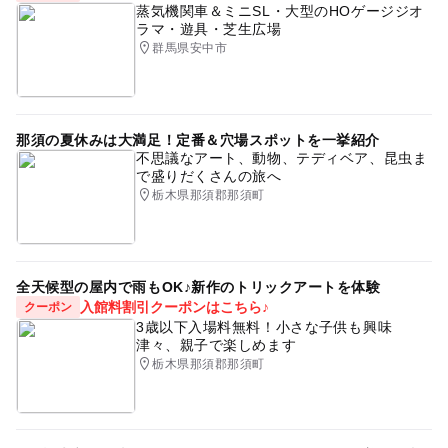
蒸気機関車＆ミニSL・大型のHOゲージジオ
ラマ・遊具・芝生広場
群馬県安中市
那須の夏休みは大満足！定番＆穴場スポットを一挙紹介
不思議なアート、動物、テディベア、昆虫ま
で盛りだくさんの旅へ
栃木県那須郡那須町
全天候型の屋内で雨もOK♪新作のトリックアートを体験
入館料割引クーポンはこちら♪
クーポン
3歳以下入場料無料！小さな子供も興味
津々、親子で楽しめます
栃木県那須郡那須町