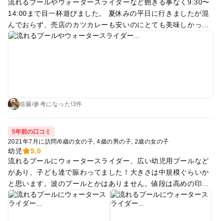
流れるプールやウォータースライダーなど飽きる事なく9:30〜
14:00まで目一杯遊びました。 夏休みの平日に行きましたが混
んでおらず、売店のカツカレーも安いのにとても美味しかった
です。ちょうどイベントで先着でジュースも頂けて子供達はと
ても喜んでました。 監視員の方もみなさん親切で、落とし物を
拾って声かけてくれたり、空気入れも手伝ってくれたり、大変
満足したプールでした！
佐藤
/
参考に
なった!
3件
5年前の口コミ
2021年7月に訪問
/
6歳の女の子
4歳の男の子
2歳の女の子
幼児
5.0
流れるプールにウォータースライダー、広い幼児用プールなど
があり、子ども達で賑わってました！大きさは中規模ぐらいか
と思います。波のプールとかはありません。値段は高めの印
象。中では小さいテントが建てられるので、持っていくといい
かと思います。隣にはアスレチックがあるので（公園の反対側
なので車で移動が必要）プールに公園と1日満喫できる場所で