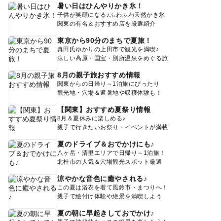
暑い日はひんやりかき氷！
子供が笑顔になる♪ふわふわ天然かき氷
関東の有名＆おすすめ店を厳選紹介
東京から90分のまちで夏旅！
真田氏ゆかりの上田市で観光を満喫♪
涼しい高原・国宝・別所温泉をめぐる旅
8月の親子旅おすすめ情報
関東からの日帰り～1泊旅にぴったり
観光地・穴場＆避暑地や収穫体験も！
【関東】おすすめ夏祭り情報
8月＆夏休みに楽しめる♪
親子で行きたいお祭り・イベントが満載
夏のドライブ＆おでかけにも♪
八ヶ岳・清里エリアで日帰り～1泊旅！
北杜市の人気＆穴場観光スポット厳選
涼やかな音色に癒やされる♪
この夏は浴衣を着て風鈴市・まつりへ！
親子で絵付け体験や絶景を満喫しよう
夏の朝に早起きしておでかけ♪