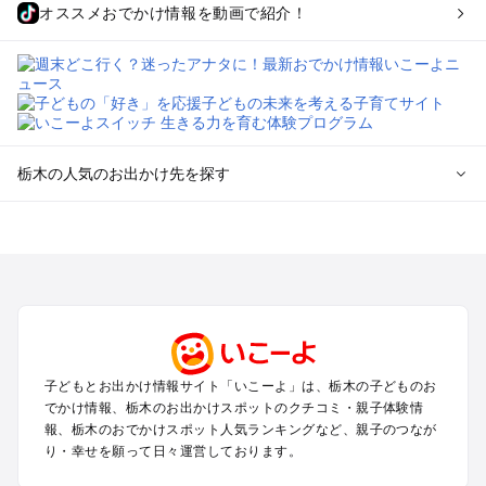
オススメおでかけ情報を動画で紹介！
栃木の人気のお出かけ先を探す
栃木のエリアからプール子ども連れのお出かけスポット
を探す
那須高原・那須・板室のプールお出かけ
宇都宮・さくら・高根沢のプールお出かけ
日光・中禅寺湖・霧降高原・今市のプールお出かけ
小山・栃木・鹿沼周辺のプールお出かけ
熊谷・太田・足利・古河のプールお出かけ
子どもとお出かけ情報サイト「いこーよ」は、栃木の子どものお
塩原・矢板・大田原・西那須野のプールお出かけ
でかけ情報、栃木のお出かけスポットのクチコミ・親子体験情
鬼怒川・川治・湯西川・川俣のプールお出かけ
報、栃木のおでかけスポット人気ランキングなど、親子のつなが
真岡・益子・茂木・馬頭のプールお出かけ
り・幸せを願って日々運営しております。