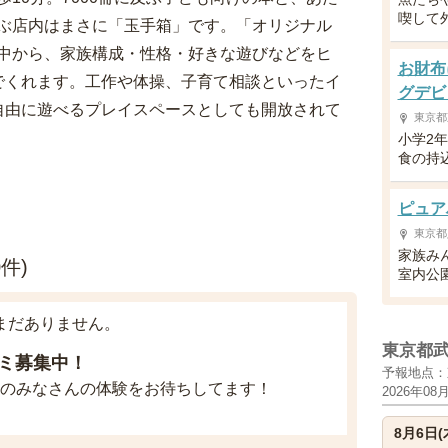
喫して
ぶ店内はまさに「玉手箱」です。「オリジナル
中から、家族構成・性格・好きな遊びなどをヒ
お財布
でくれます。工作や体操、子育て相談といったイ
グデビ
自由に遊べるプレイスペースとしても開放されて
東京都
小学2
食の持
ピュア
東京都
家族み
件)
室内公
まだありません。
東京都
ミ募集中！
予報地点：
のみなさんの体験をお待ちしてます！
2026年08
8月6日(