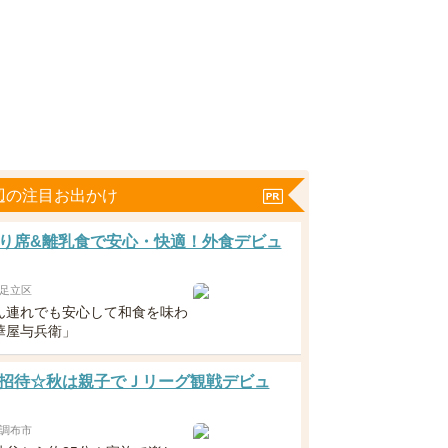
辺の注目お出かけ
り席&離乳食で安心・快適！外食デビュ
足立区
ん連れでも安心して和食を味わ
華屋与兵衛」
招待☆秋は親子でＪリーグ観戦デビュ
調布市