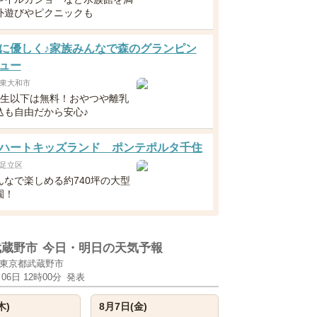
外遊びやピクニックも
に優しく♪家族みんなで森のグランピン
ュー
東大和市
年生以下は無料！おやつや離乳
込も自由だから安心♪
ハートキッズランド ポンテポルタ千住
足立区
んなで楽しめる約740坪の大型
園！
武蔵野市
今日・明日の天気予報
東京都武蔵野市
月06日 12時00分
発表
木)
8月7日(金)