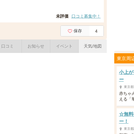
未評価
口コミ募集中！
保存
4
口コミ
お知らせ
イベント
天気/地図
東京周
小上が
ー
東京都
赤ちゃ
える「
☆無料
ー！
東京都