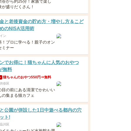
渋谷から約25分！家族で楽し
験が盛りだくさん！
金と老後資金の貯め方・増やし方＆こど
めのNISA活用術
イン
料！プロに学べる！親子のオン
セミナー
ンでお得に！猫ちゃんに人気のおやつ
円が無料
猫ちゃんのおやつ550円⇒無料
ン
渋谷区
の目の前にある清潔でかわいい
んの集まる猫カフェ
と公園が併設した1日中遊べる都内の穴
ット!
品川区
やイルカショーなど水族館を満