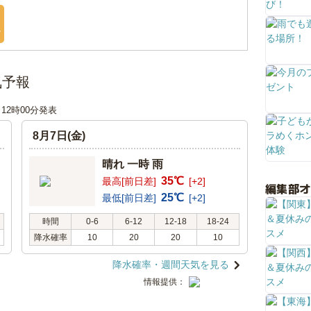
台
気予報
日 12時00分発表
8月7日(金)
晴れ 一時 雨
35℃
最高[前日差]
[+2]
編集部
25℃
最低[前日差]
[+2]
時間
0-6
6-12
12-18
18-24
降水確率
10
20
20
10
降水確率・週間天気を見る
情報提供：