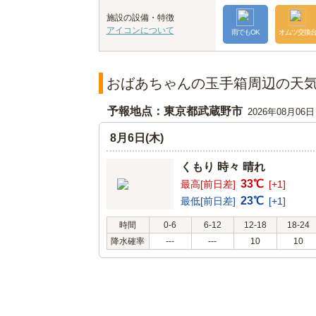
施設の設備・特徴
アイコンについて
雨でもOK
オムツ交換
おばあちゃんの玉手箱周辺の天
予報地点：東京都武蔵野市
2026年08月06
8月6日(木)
くもり 時々 晴れ
33℃
最高[前日差]
[+1]
23℃
最低[前日差]
[+1]
時間
0-6
6-12
12-18
18-24
降水確率
---
---
10
10