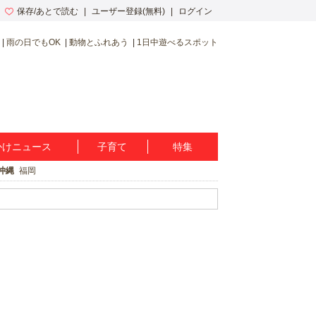
保存/あとで読む
ユーザー登録(無料)
ログイン
雨の日でもOK
動物とふれあう
1日中遊べるスポット
かけニュース
子育て
特集
沖縄
福岡