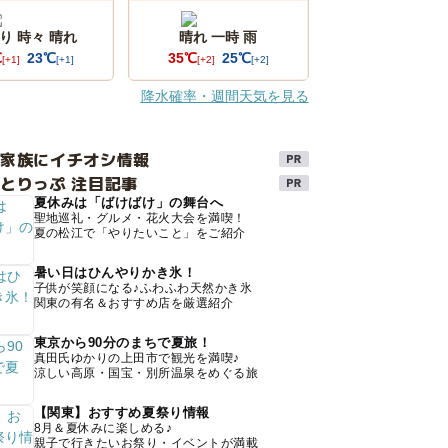
り 時々 晴れ
晴れ 一時 雨
℃
23℃
35℃
25℃
[+1]
[+1]
[+2]
[+2]
降水確率・週間天気を見る
け家族にイチオシ情報
とりっぷ 注目記事
夏休みは「ばけばけ」の舞台へ
聖地巡礼・グルメ・花火大会を満喫！
夏の松江で「やりたいこと」をご紹介
暑い日はひんやりかき氷！
子供が笑顔になる♪ふわふわ天然かき氷
関東の有名＆おすすめ店を厳選紹介
東京から90分のまちで夏旅！
真田氏ゆかりの上田市で観光を満喫♪
涼しい高原・国宝・別所温泉をめぐる旅
【関東】おすすめ夏祭り情報
8月＆夏休みに楽しめる♪
親子で行きたいお祭り・イベントが満載