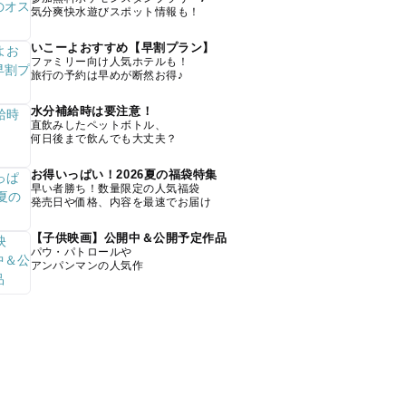
気分爽快水遊びスポット情報も！
いこーよおすすめ【早割プラン】
ファミリー向け人気ホテルも！
旅行の予約は早めが断然お得♪
水分補給時は要注意！
直飲みしたペットボトル、
何日後まで飲んでも大丈夫？
お得いっぱい！2026夏の福袋特集
早い者勝ち！数量限定の人気福袋
発売日や価格、内容を最速でお届け
【子供映画】公開中＆公開予定作品
パウ・パトロールや
アンパンマンの人気作