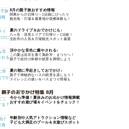
8月の親子旅おすすめ情報
関東からの日帰り～1泊旅にぴったり
観光地・穴場＆避暑地や収穫体験も！
夏のドライブ＆おでかけにも♪
八ヶ岳・清里エリアで日帰り～1泊旅！
北杜市の人気＆穴場観光スポット厳選
涼やかな音色に癒やされる♪
この夏は浴衣を着て風鈴市・まつりへ！
親子で絵付け体験や絶景を満喫しよう
夏の朝に早起きしておでかけ♪
親子で神秘的なハスの絶景を楽しもう！
スイレンとの違い＆ハスまつり情報も
 親子のおでかけ特集 8月
今から準備！夏休みのお出かけ情報満載
おすすめ遊び場＆イベントをチェック！
年齢別や人気アトラクション情報など
子ども大満足のプール＆水遊びスポット