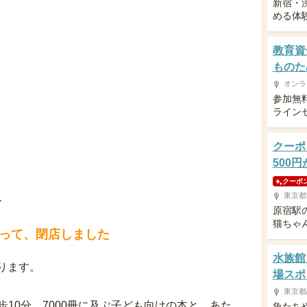
新宿・
める体
教育資
ものた
オンラ
参加無
ライン
クーポ
500
クーポ
東京都
介
原宿駅
猫ちゃ
って、閉店しました
水族館
おります。
場スポ
東京都
10分。7000冊に及ぶ子ども向けの本と、あた
魚たち