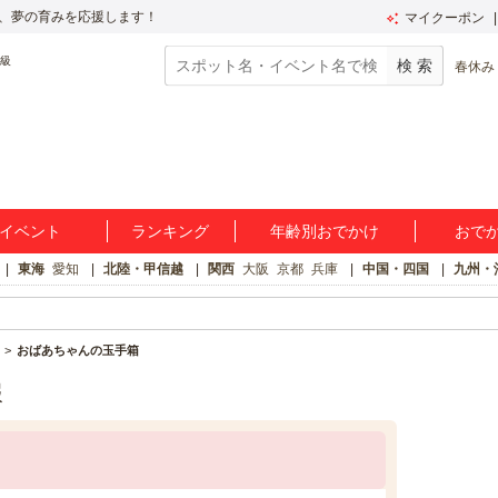
、夢の育みを応援します！
マイクーポン
春休み
イベント
ランキング
年齢別おでかけ
おで
東海
愛知
北陸・甲信越
関西
大阪
京都
兵庫
中国・四国
九州・
おばあちゃんの玉手箱
報