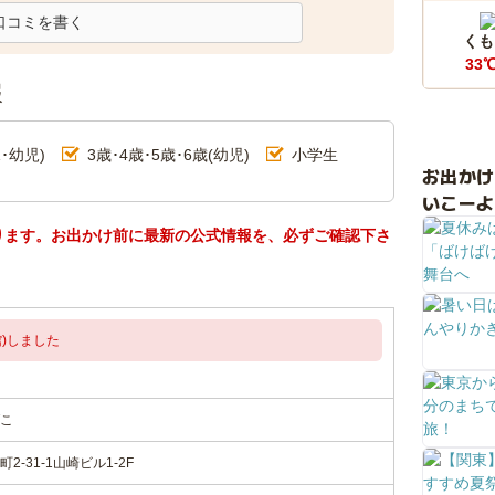
口コミを書く
くも
33
報
･幼児)
3歳･4歳･5歳･6歳(幼児)
小学生
お出か
いこーよ
ります。お出かけ前に最新の公式情報を、必ずご確認下さ
)しました
こ
-31-1山崎ビル1-2F