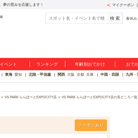
、夢の育みを応援します！
マイクーポン
春休み
イベント
ランキング
年齢別おでかけ
おで
東海
愛知
北陸・甲信越
関西
大阪
京都
兵庫
中国・四国
九州・
VS PARK ららぽーとEXPOCITY店
VS PARK ららぽーとEXPOCITY店の見どころ一覧
クーポンあり