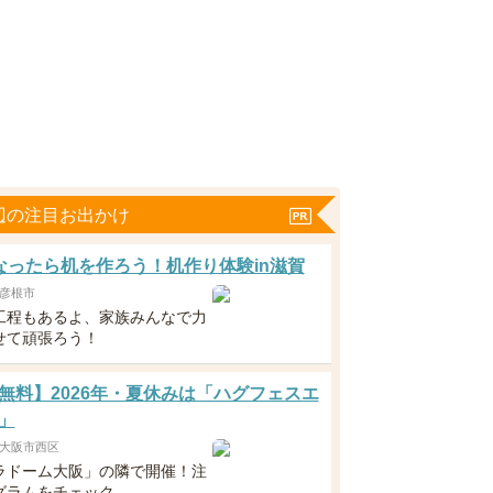
辺の注目お出かけ
なったら机を作ろう！机作り体験in滋賀
彦根市
工程もあるよ、家族みんなで力
せて頑張ろう！
無料】2026年・夏休みは「ハグフェスエ
」
大阪市西区
ラドーム大阪」の隣で開催！注
グラムをチェック