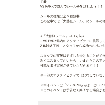
す🎁
VS PARKで遊んでシールをGETしよう！！
シールの種類は全５種類🤩
この記事では「大熱狂シール」のシールの種
⭐『大熱狂シール』GET方法⭐
1.VS PARK館内のアクティビティに挑戦
2.体験終了後、スタッフから成功のお祝い
スタッフの実況は必ずしも受けることがで
近くにスタッフがいたら「いまからこのア
可能な限り実況させていただきます！！
※一部のアクティビティでは配布していな
※本イベントは「VS PARKららぽーとEXP
※このイベントは予告なく終了する場合が