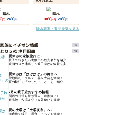
金)
8月8日(土)
晴れ
晴れ
℃
26℃
38℃
28℃
[0]
[0]
[+2]
[0]
降水確率・週間天気を見る
け家族にイチオシ情報
とりっぷ 注目記事
夏休みの家族旅行に♪
親子で行きたい倉敷市の観光名所を紹介
映画のロケ地巡り＆親子向けの体験充実
夏休みは「ばけばけ」の舞台へ
聖地巡礼・グルメ・花火大会を満喫！
夏の松江で「やりたいこと」をご紹介
7月の親子旅おすすめ情報
関西の日帰り旅や週末・連休旅に♪
観光地・穴場＆祭り＆外遊びを満喫
夏の土曜は「土曜夜市」へ♪
商店街で縁日・屋台・イベント満喫！