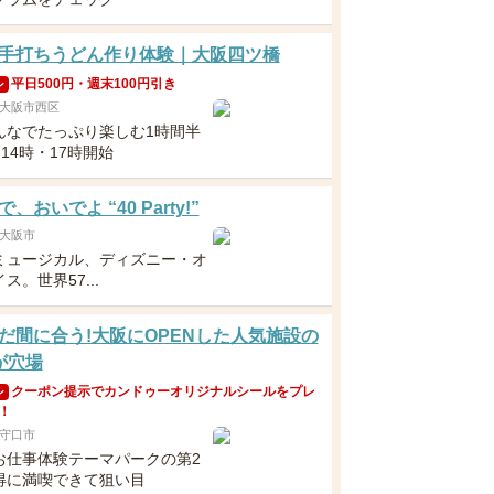
手打ちうどん作り体験｜大阪四ツ橋
平日500円・週末100円引き
ン
大阪市西区
んなでたっぷり楽しむ1時間半
・14時・17時開始
、おいでよ “40 Party!”
大阪市
ミュージカル、ディズニー・オ
ス。世界57...
だ間に合う!大阪にOPENした人気施設の
が穴場
クーポン提示でカンドゥーオリジナルシールをプレ
ン
！
守口市
お仕事体験テーマパークの第2
得に満喫できて狙い目