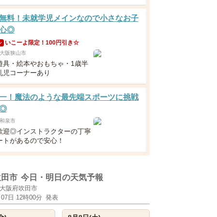
無料！未就学児メインなので小さなお子
心◎
いこーよ限定！100円引き☆
ン
大阪狭山市
遊具・絵本やおもちゃ・1歳半
乳児コーナーあり
一！魔法のような最先端スポーツに挑戦
◎
和泉市
歓迎◎インストラクターの丁寧
ートがあるので安心！
吹田市
今日・明日の天気予報
大阪府吹田市
月07日 12時00分
発表