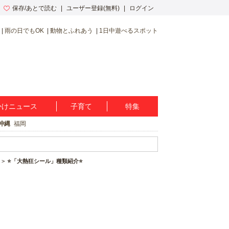
保存/あとで読む
ユーザー登録(無料)
ログイン
雨の日でもOK
動物とふれあう
1日中遊べるスポット
かけニュース
子育て
特集
沖縄
福岡
⭐️「大熱狂シール」種類紹介⭐️