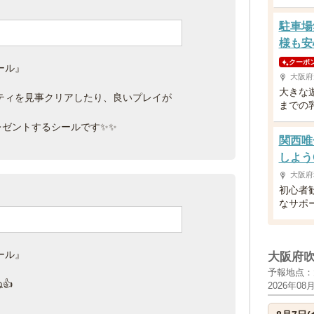
駐車場
様も安
クーポ
ール』
大阪府
大きな
ビティを見事クリアしたり、良いプレイが
までの
レゼントするシールです✨✨
関西唯
しよう
大阪府
初心者
なサポ
ール』
大阪府
予報地点：
👍
2026年08