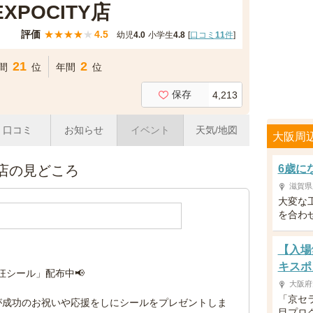
XPOCITY店
評価
★
★
★
★
★
4.5
幼児
4.0
小学生
4.8
[
口コミ
11
件
]
21
2
間
位
年間
位
保存
4,213
口コミ
お知らせ
イベント
天気/地図
大阪周
TY店の見どころ
6歳に
滋賀県
大変な
を合わ
【入場
キスポ
熱狂シール」配布中📢
大阪府
「京セ
が成功のお祝いや応援をしにシールをプレゼントしま
目プロ