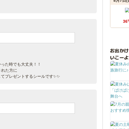
8月7日(
36
お出か
』
いこーよ
かった時でも大丈夫！！
された方に
してプレゼントするシールです✨✨
』