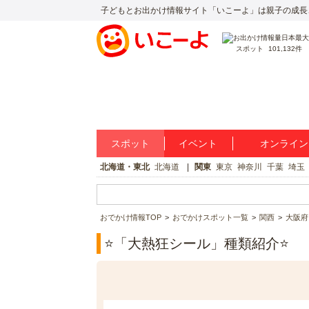
子どもとお出かけ情報サイト「いこーよ」は親子の成長
スポット
101,132件
スポット
イベント
オンライン
北海道・東北
北海道
関東
東京
神奈川
千葉
埼玉
おでかけ情報TOP
おでかけスポット一覧
関西
大阪府
⭐️「大熱狂シール」種類紹介⭐️