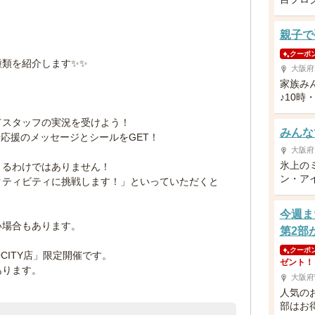
親子で
クーポ
類を紹介します✨✨
大阪府
家族み
♪10時
してスタッフの実況を受けよう！
みんなで
や応援のメッセージとシールをGET！
大阪府
氷上の
きるわけではありません！
ン・アイ
クティビティに挑戦します！」といっていただくと
今週ま
い場合もあります。
第2部
クーポ
OCITY店」限定開催です。
ゼント！
あります。
大阪府
人気の
部はお