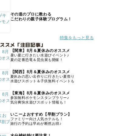
その道のプロに教わる
こだわりの親子体験プログラム！
特集をもっと見る
オススメ「注目記事」
【関東】8月＆夏休みのオススメ
暑い夏に行きたい水遊びイベント♪
夏の定番恐竜＆昆虫展も開催！
【関西】8月＆夏休みのオススメ
夏休みの思い出作りに行きたい夏祭り
水遊びスポット＆子供無料イベントも
【東海】8月＆夏休みのオススメ
参加無料ポケモンスタンプラリー♪
気分爽快水遊びスポット情報も！
いこーよおすすめ【早割プラン】
ファミリー向け人気ホテルも！
旅行の予約は早めが断然お得♪
水分補給時は要注意！