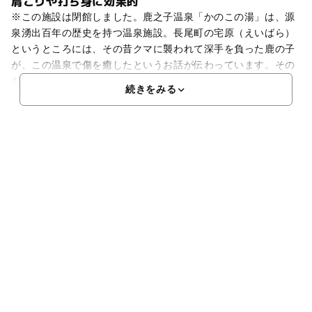
肩こりや打ち身に効果的
※この施設は閉館しました。鹿之子温泉「かのこの湯」は、源
泉湧出百年の歴史を持つ温泉施設。長尾町の宅原（えいばら）
というところには、その昔クマに襲われて深手を負った鹿の子
が、この温泉で傷を癒したというお話が伝わっています。その
お話の通り、こちらのお湯は肩こりや打ち身に効果的とのこと
続きをみる