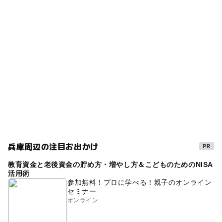
神鉄道場駅
タグ
ー
◯
食事持込OK
レストラン
スパ・温泉
雨の日でもOK
天然温泉
二郎駅
ー
ー
売店
オムツ交換台
午後から遊べる
雨でもOK
キャラクター
駐車可能台数
温泉施設
露天風呂
アミューズメント施設
40台
冬のお出かけ
駐車場無料
サウナあり
駐車場料金
寒くても楽しめる
朝から遊べる
屋内施設
無料
雨でも遊べる
春休み2027
駐車場あり
子供と温泉
雨のお出かけ
家族で温泉
室内
神戸電鉄三田線
兵庫周辺の注目お出かけ
冬休み2025-2026
雨の日おでかけ
室内施設
教育資金と老後資金の貯め方・増やし方＆こどものためのNISA
スーパー銭湯
雨でも楽しめる
寒い日でもOK
活用術
参加無料！プロに学べる！親子のオンライン
屋内遊び場
遊び場
マッサージチェアあり
セミナー
オンライン
GW(ゴールデンウィーク)2027
休憩処
寒い日