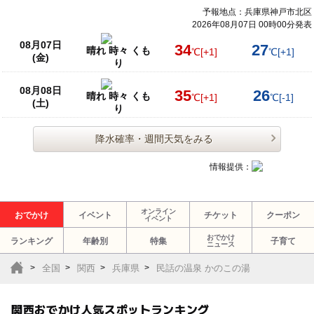
予報地点：兵庫県神戸市北区
2026年08月07日 00時00分発表
08月07日
34
27
晴れ 時々 くも
℃
[+1]
℃
[+1]
(金)
り
08月08日
35
26
晴れ 時々 くも
℃
[+1]
℃
[-1]
(土)
り
降水確率・週間天気をみる
情報提供：
オンライン
おでかけ
イベント
チケット
クーポン
イベント
おでかけ
ランキング
年齢別
特集
子育て
ニュース
全国
関西
兵庫県
民話の温泉 かのこの湯
関西おでかけ人気スポットランキング