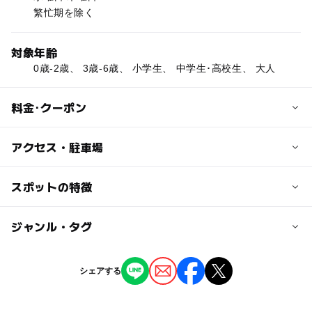
繁忙期を除く
対象年齢
0歳-2歳、 3歳-6歳、 小学生、 中学生･高校生、 大人
料金･クーポン
子供の料金
アクセス・駐車場
310円
※小学生未満は無料
交通アクセス
スポットの特徴
車の場合：中国道西宮北IC県道82号5km
大人の料金
電車の場合：JR三田駅よりタクシーで10分
◯
ー
駐車場あり
ジャンル・タグ
駅から近い
650円
近くの駅
ー
ー
授乳室あり
託児所
ジャンル
シェアする
道場南口駅
温泉・銭湯
◯
ー
雨でもOK
ベビーカーOK