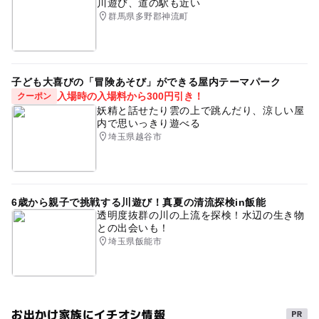
川遊び、道の駅も近い
群馬県多野郡神流町
子ども大喜びの「冒険あそび」ができる屋内テーマパーク
入場時の入場料から300円引き！
クーポン
妖精と話せたり雲の上で跳んだり、涼しい屋
内で思いっきり遊べる
埼玉県越谷市
6歳から親子で挑戦する川遊び！真夏の清流探検in飯能
透明度抜群の川の上流を探検！水辺の生き物
との出会いも！
埼玉県飯能市
お出かけ家族にイチオシ情報