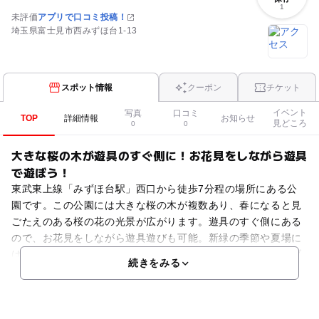
1
未評価
アプリで口コミ投稿！
埼玉県富士見市西みずほ台1-13
スポット情報
クーポン
チケット
イベント
写真
口コミ
TOP
詳細情報
お知らせ
見どころ
0
0
大きな桜の木が遊具のすぐ側に！お花見をしながら遊具
で遊ぼう！
東武東上線「みずほ台駅」西口から徒歩7分程の場所にある公
園です。この公園には大きな桜の木が複数あり、春になると見
ごたえのある桜の花の光景が広がります。遊具のすぐ側にある
ので、お花見をしながら遊具遊びも可能。新緑の季節や夏場に
はその桜の木がちょうどいい木陰を作ってくれます。遊具はブ
続きをみる