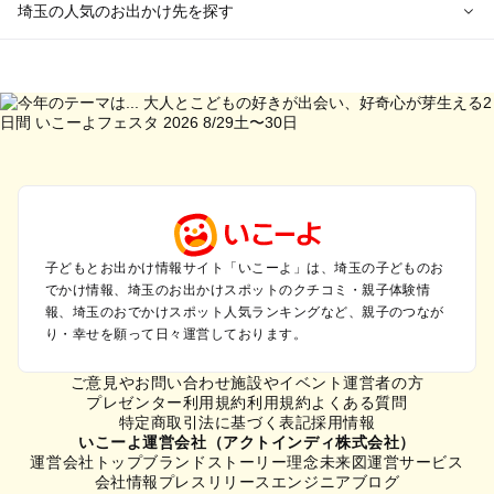
埼玉の人気のお出かけ先を探す
埼玉のエリアからプール子ども連れのお出かけスポット
を探す
川越・所沢・入間・新座のプールお出かけ
大宮・浦和・上尾・岩槻・蓮田のプールお出かけ
越谷・草加・春日部のプールお出かけ
秩父・長瀞のプールお出かけ
川口・戸田・和光・朝霞のプールお出かけ
飯能・坂戸・東松山・日高のプールお出かけ
久喜・行田・加須・羽生のプールお出かけ
子どもとお出かけ情報サイト「いこーよ」は、埼玉の子どものお
でかけ情報、埼玉のお出かけスポットのクチコミ・親子体験情
熊谷・太田・足利・古河のプールお出かけ
報、埼玉のおでかけスポット人気ランキングなど、親子のつなが
本庄・深谷・美里周辺のプールお出かけ
り・幸せを願って日々運営しております。
埼玉の定番お出かけスポット
ご意見やお問い合わせ
施設やイベント運営者の方
埼玉の遊園地
プレゼンター利用規約
利用規約
よくある質問
特定商取引法に基づく表記
採用情報
埼玉の動物園
いこーよ運営会社（アクトインディ株式会社）
埼玉のバーベキュー
運営会社トップ
ブランドストーリー
理念
未来図
運営サービス
埼玉の釣り
会社情報
プレスリリース
エンジニアブログ