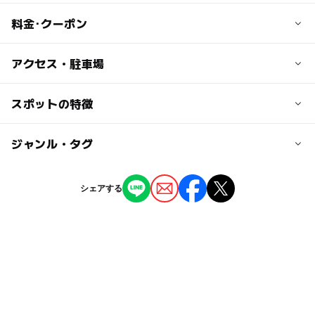
料金･クーポン
子供の料金
アクセス・駐車場
無料
交通アクセス
スポットの特徴
大人の料金
東武東上線 みずほ台駅より徒歩7分
無料
ー
ー
駐車場あり
ジャンル・タグ
駅から近い
近くの駅
みずほ台駅
ー
ー
授乳室あり
託児所
ジャンル
シェアする
公園・総合公園
ー
◯
雨でもOK
ベビーカーOK
鶴瀬駅
タグ
◯
ー
食事持込OK
レストラン
柳瀬川駅
すべり台
夏休み2026
無料施設
桜お花見2027
ー
ー
売店
オムツ交換台
ブランコ
砂場
春休み2027
冬休み2025-2026