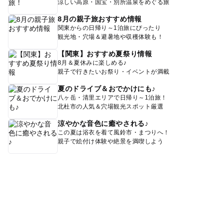
涼しい高原・国宝・別所温泉をめぐる旅
8月の親子旅おすすめ情報
関東からの日帰り～1泊旅にぴったり
観光地・穴場＆避暑地や収穫体験も！
【関東】おすすめ夏祭り情報
8月＆夏休みに楽しめる♪
親子で行きたいお祭り・イベントが満載
夏のドライブ＆おでかけにも♪
八ヶ岳・清里エリアで日帰り～1泊旅！
北杜市の人気＆穴場観光スポット厳選
涼やかな音色に癒やされる♪
この夏は浴衣を着て風鈴市・まつりへ！
親子で絵付け体験や絶景を満喫しよう