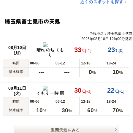
近くのスポットを探す
埼玉県富士見市の天気
予報地点：埼玉県富士見市
2026年08月10日 12時00分発表
08月10日
33
23
晴れ のち くも
℃
[-1]
℃
[0]
(月)
り
時間
00-06
06-12
12-18
18-24
---
---
0
10
降水確率
%
%
08月11日
30
22
℃
[-3]
℃
[-1]
くもり 一時 雨
(火)
時間
00-06
06-12
12-18
18-24
10
30
60
70
降水確率
%
%
%
%
週間天気をみる