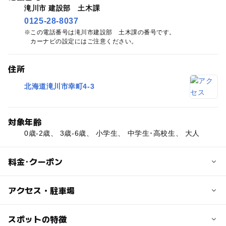
滝川市 建設部 土木課
0125-28-8037
この電話番号は滝川市建設部 土木課の番号です。
カーナビの設定にはご注意ください。
住所
北海道滝川市幸町4-3
対象年齢
0歳-2歳、 3歳-6歳、 小学生、 中学生･高校生、 大人
料金･クーポン
子供の料金
アクセス・駐車場
無料
交通アクセス
スポットの特徴