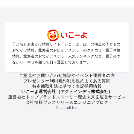
北海道のエリアからプール子ども連れのお出かけスポッ
トを探す
札幌（大通公園・すすきの）周辺のプールお出かけ
旭川・美瑛・層雲峡のプールお出かけ
登別・洞爺湖・苫小牧・室蘭のプールお出かけ
函館・湯の川温泉・大沼・松前のプールお出かけ
帯広・十勝・サホロ・狩勝高原のプールお出かけ
子どもとお出かけ情報サイト「いこーよ」は、北海道の子どもの
千歳・石狩・空知・美唄のプールお出かけ
おでかけ情報、北海道のお出かけスポットのクチコミ・親子体験
小樽・積丹・キロロのプールお出かけ
情報、北海道のおでかけスポット人気ランキングなど、親子のつ
富良野・美瑛・トマム・占冠のプールお出かけ
ながり・幸せを願って日々運営しております。
ニセコ・ルスツのプールお出かけ
知床・ウトロ・羅臼・網走・北見のプールお出かけ
ご意見やお問い合わせ
施設やイベント運営者の方
プレゼンター利用規約
利用規約
よくある質問
釧路・阿寒・屈斜路・川湯・根室のプールお出かけ
特定商取引法に基づく表記
採用情報
えりも・日高・新冠のプールお出かけ
いこーよ運営会社（アクトインディ株式会社）
稚内・宗谷岬・留萌のプールお出かけ
運営会社トップ
ブランドストーリー
理念
未来図
運営サービス
会社情報
プレスリリース
エンジニアブログ
離島（利尻・礼文・天売・焼尻）のプールお出かけ
© actindi Inc.
北海道の定番お出かけスポット
北海道の遊園地
北海道の動物園