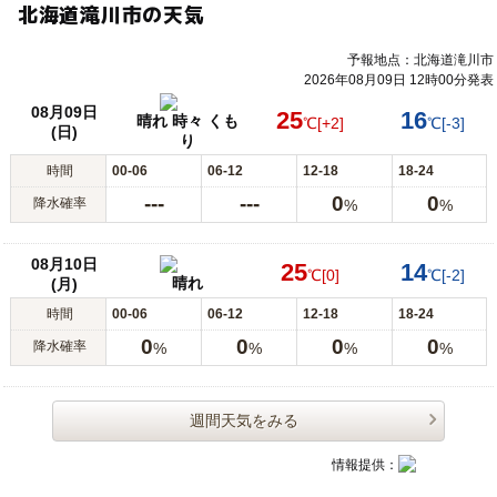
北海道滝川市の天気
予報地点：北海道滝川市
2026年08月09日 12時00分発表
08月09日
25
16
晴れ 時々 くも
℃
[+2]
℃
[-3]
(日)
り
時間
00-06
06-12
12-18
18-24
---
---
0
0
降水確率
%
%
08月10日
25
14
℃
[0]
℃
[-2]
晴れ
(月)
時間
00-06
06-12
12-18
18-24
0
0
0
0
降水確率
%
%
%
%
週間天気をみる
情報提供：