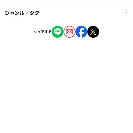
大人の料金
JR滝川駅より車で約10分
無料
ー
ー
駐車場あり
ジャンル・タグ
駅から近い
近くの駅
滝川駅
ー
ー
授乳室あり
託児所
ジャンル
シェアする
公園・総合公園
ー
◯
雨でもOK
ベビーカーOK
タグ
◯
ー
食事持込OK
レストラン
春休み2027
無料施設
鉄棒
冬休み2025-2026
ー
ー
売店
オムツ交換台
砂場
ボール遊び
バスケットゴール
複合遊具
ベンチあり
コンビネーション遊具
ブランコ
夏休み2026