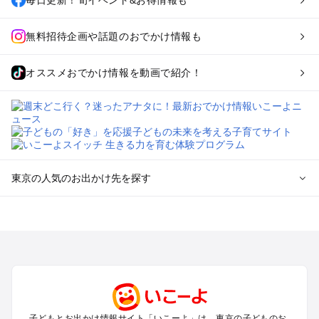
無料招待企画や話題のおでかけ情報も
オススメおでかけ情報を動画で紹介！
東京の人気のお出かけ先を探す
東京のエリアからプール子ども連れのお出かけスポット
を探す
立川・国分寺・八王子・昭島・多摩のプールお出かけ
お台場・品川・新橋・汐留・豊洲のプールお出かけ
上野・浅草・錦糸町・両国のプールお出かけ
町田・相模原・愛川・上野原のプールお出かけ
渋谷・原宿・恵比寿・中目黒・自由が丘のプールお出かけ
子どもとお出かけ情報サイト「いこーよ」は、東京の子どものお