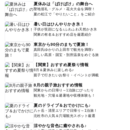
夏休みは「ばけばけ」の舞台へ
聖地巡礼・グルメ・花火大会を満喫！
夏の松江で「やりたいこと」をご紹介
暑い日はひんやりかき氷！
子供が笑顔になる♪ふわふわ天然かき氷
関東の有名＆おすすめ店を厳選紹介
東京から90分のまちで夏旅！
真田氏ゆかりの上田市で観光を満喫♪
涼しい高原・国宝・別所温泉をめぐる旅
【関東】おすすめ夏祭り情報
8月＆夏休みに楽しめる♪
親子で行きたいお祭り・イベントが満載
8月の親子旅おすすめ情報
関東からの日帰り～1泊旅にぴったり
観光地・穴場＆避暑地や収穫体験も！
夏のドライブ＆おでかけにも♪
八ヶ岳・清里エリアで日帰り～1泊旅！
北杜市の人気＆穴場観光スポット厳選
涼やかな音色に癒やされる♪