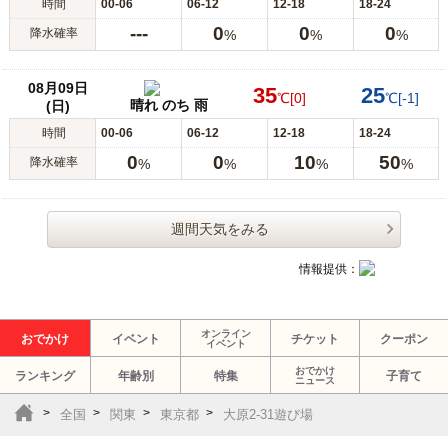
時間
00-06
06-12
12-18
18-24
---
0
0
0
降水確率
%
%
%
08月09日
35
25
℃
[0]
℃
[-1]
晴れ のち 雨
(日)
時間
00-06
06-12
12-18
18-24
0
0
10
50
降水確率
%
%
%
%
週間天気をみる
情報提供：
オンライン
おでかけ
イベント
チケット
クーポン
イベント
おでかけ
ランキング
年齢別
特集
子育て
ニュース
全国
関東
東京都
大原2-31遊び場