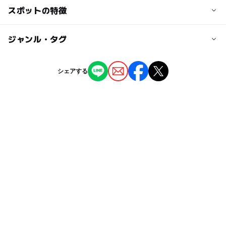
交通アクセス
スポットの特徴
大人の料金
京王線 代田橋駅より徒歩6分
無料
ー
ー
駐車場あり
ジャンル・タグ
駅から近い
近くの駅
代田橋駅
ー
ー
授乳室あり
託児所
ジャンル
シェアする
公園・総合公園
ー
◯
雨でもOK
ベビーカーOK
明大前駅
タグ
◯
ー
食事持込OK
レストラン
夏休み2026
無料施設
春休み2027
ボール遊び
ー
ー
売店
オムツ交換台
すべり台
砂場
ベンチあり
冬休み2025-2026