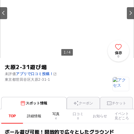
1 / 4
保存
0
大原2-31遊び場
未評価
アプリで口コミ投稿！
東京都世田谷区大原2-31-1
スポット情報
クーポン
チケット
イベント
写真
口コミ
TOP
詳細情報
お知らせ
見どころ
4
0
ボール遊び可能！開放的で広々としたグラウンド