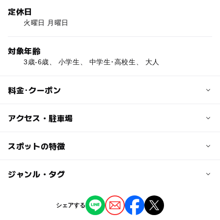
定休日
火曜日 月曜日
対象年齢
3歳-6歳、 小学生、 中学生･高校生、 大人
料金･クーポン
子供の料金
アクセス・駐車場
※小学生までのお子様にソフトドリンクバーを無料サービ
スさせていただきます。
近くの駅
スポットの特徴
※小さな駒を使用するボードゲームもありますので、誤飲
山形駅
等について十分お気を付けください。
◯
ー
駐車場あり
ジャンル・タグ
駅から近い
駐車可能台数
大人の料金
9台
ー
ー
授乳室あり
託児所
ジャンル
【基本プレイ料金】
シェアする
最初の1時間／ 500円
その他