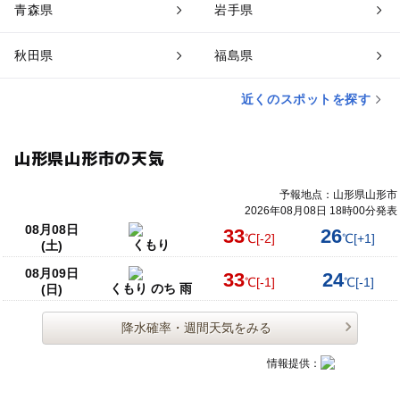
青森県
岩手県
秋田県
福島県
近くのスポットを探す
山形県山形市の天気
予報地点：山形県山形市
2026年08月08日 18時00分発表
08月08日
33
26
℃
[-2]
℃
[+1]
くもり
(土)
08月09日
33
24
℃
[-1]
℃
[-1]
くもり のち 雨
(日)
降水確率・週間天気をみる
情報提供：