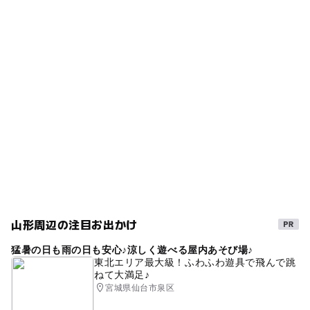
◯
◯
雨でもOK
ベビーカーOK
駐車場料金
以降10分毎／100円
無料
タグ
ー
◯
食事持込OK
レストラン
【パック料金】
4時間パック／1800円
駐車場詳細
GW(ゴールデンウィーク)2027
雨でも楽しめる
フリー／2500円
◯
ー
売店
オムツ交換台
店舗専用駐車場が9台となります。
雨の日でもOK
ボードゲーム
雨の日おでかけ
※建物西側の駐車場はご利用できません。
【学割サービス】
駐車場無料
雨でも遊べる
平日ご利用の学生様は何時間遊んでも最大1000円！
【ナイトプラン】
19時以降のご入店は最大980円！
山形周辺の注目お出かけ
猛暑の日も雨の日も安心♪涼しく遊べる屋内あそび場♪
東北エリア最大級！ふわふわ遊具で飛んで跳
ねて大満足♪
宮城県仙台市泉区