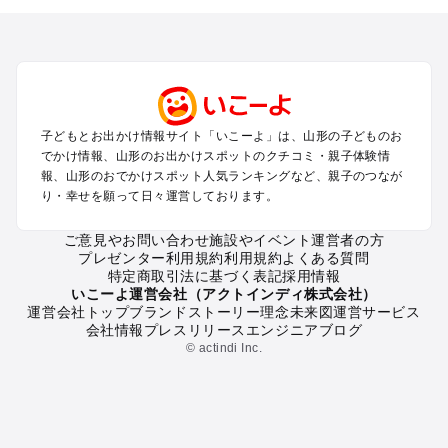
を探す
山形市・蔵王・天童・上山のプールお出かけ
酒田・鶴岡のプールお出かけ
米沢・置賜のプールお出かけ
銀山温泉・新庄・尾花沢・村山のプールお出かけ
月山・寒河江のプールお出かけ
子どもとお出かけ情報サイト「いこーよ」は、山形の子どものお
でかけ情報、山形のお出かけスポットのクチコミ・親子体験情
山形の定番お出かけスポット
報、山形のおでかけスポット人気ランキングなど、親子のつなが
り・幸せを願って日々運営しております。
山形の遊園地
山形の動物園
ご意見やお問い合わせ
施設やイベント運営者の方
山形のバーベキュー
プレゼンター利用規約
利用規約
よくある質問
山形の釣り
特定商取引法に基づく表記
採用情報
山形の牧場
いこーよ運営会社（アクトインディ株式会社）
運営会社トップ
ブランドストーリー
理念
未来図
運営サービス
山形のプール
会社情報
プレスリリース
エンジニアブログ
山形のアスレチック
© actindi Inc.
山形の公園・総合公園
山形の観光
山形の親子で体験するお出かけスポット