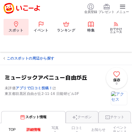
会員登録
プレゼント
メニュー
おでかけ
スポット
イベント
ランキング
特集
ニュース
このスポットの周辺から探す
ミュージックアベニュー自由が丘
保存
0
未評価
アプリで口コミ投稿！
東京都目黒区自由が丘2-11-16 日能研ビル3F
スポット情報
クーポン
チケット
イベント
写真
口コミ
TOP
詳細情報
お知らせ
見どころ