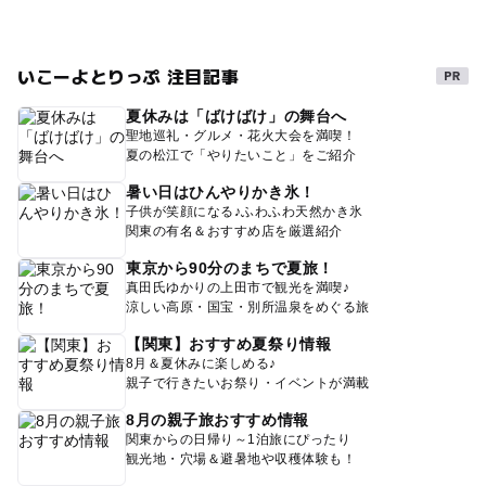
いこーよとりっぷ 注目記事
夏休みは「ばけばけ」の舞台へ
聖地巡礼・グルメ・花火大会を満喫！
夏の松江で「やりたいこと」をご紹介
暑い日はひんやりかき氷！
子供が笑顔になる♪ふわふわ天然かき氷
関東の有名＆おすすめ店を厳選紹介
東京から90分のまちで夏旅！
真田氏ゆかりの上田市で観光を満喫♪
涼しい高原・国宝・別所温泉をめぐる旅
【関東】おすすめ夏祭り情報
8月＆夏休みに楽しめる♪
親子で行きたいお祭り・イベントが満載
8月の親子旅おすすめ情報
関東からの日帰り～1泊旅にぴったり
観光地・穴場＆避暑地や収穫体験も！