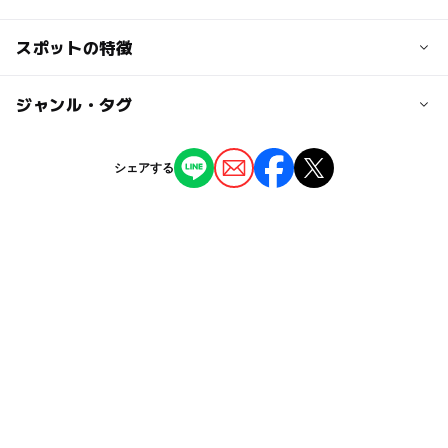
交通アクセス
スポットの特徴
東急線「自由が丘」駅正面口より徒歩3分
ー
◯
駐車場あり
ジャンル・タグ
駅から近い
近くの駅
自由が丘駅
ー
ー
授乳室あり
託児所
ジャンル
シェアする
教室・習い事
ー
ー
雨でもOK
ベビーカーOK
奥沢駅
タグ
ー
ー
食事持込OK
レストラン
音楽教室
自由が丘
ヤマハ
ー
ー
売店
オムツ交換台