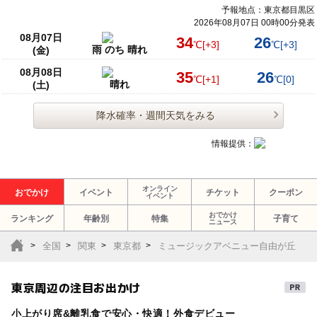
予報地点：東京都目黒区
2026年08月07日 00時00分発表
08月07日
34
26
℃
[+3]
℃
[+3]
雨 のち 晴れ
(金)
08月08日
35
26
℃
[+1]
℃
[0]
晴れ
(土)
降水確率・週間天気をみる
情報提供：
オンライン
おでかけ
イベント
チケット
クーポン
イベント
おでかけ
ランキング
年齢別
特集
子育て
ニュース
全国
関東
東京都
ミュージックアベニュー自由が丘
東京周辺の注目お出かけ
小上がり席&離乳食で安心・快適！外食デビュー