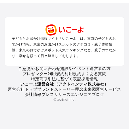
を探す
立川・国分寺・八王子・昭島・多摩のプールお出かけ
お台場・品川・新橋・汐留・豊洲のプールお出かけ
上野・浅草・錦糸町・両国のプールお出かけ
町田・相模原・愛川・上野原のプールお出かけ
渋谷・原宿・恵比寿・中目黒・自由が丘のプールお出かけ
子どもとお出かけ情報サイト「いこーよ」は、東京の子どものお
池袋・赤羽・王子・巣鴨・目白・石神井のプールお出かけ
でかけ情報、東京のお出かけスポットのクチコミ・親子体験情
新宿・高田馬場・代々木・千駄ヶ谷のプールお出かけ
報、東京のおでかけスポット人気ランキングなど、親子のつなが
銀座・丸の内・日本橋・有楽町・築地・月島のプールお出かけ
り・幸せを願って日々運営しております。
吉祥寺・三鷹・中野・高円寺・荻窪・阿佐谷のプールお出かけ
小金井・小平・西東京・東村山・東久留米のプールお出かけ
ご意見やお問い合わせ
施設やイベント運営者の方
プレゼンター利用規約
利用規約
よくある質問
府中・調布・狛江のプールお出かけ
特定商取引法に基づく表記
採用情報
青梅・奥多摩のプールお出かけ
いこーよ運営会社（アクトインディ株式会社）
蒲田・大森・羽田周辺のプールお出かけ
運営会社トップ
ブランドストーリー
理念
未来図
運営サービス
会社情報
プレスリリース
エンジニアブログ
葛西・新木場・亀戸・亀有・柴又のプールお出かけ
© actindi Inc.
北千住・日暮里・荒川のプールお出かけ
二子玉川・三軒茶屋・駒沢・世田谷のプールお出かけ
秋葉原・神田・御茶ノ水・神楽坂・後楽園・九段下のプールお
出かけ
六本木・赤坂・青山・麻布・白金のプールお出かけ