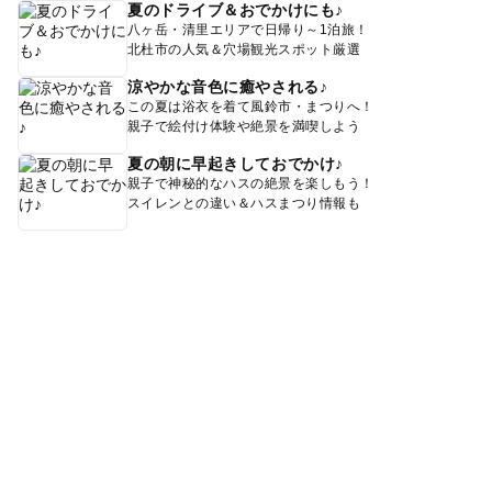
夏のドライブ＆おでかけにも♪
八ヶ岳・清里エリアで日帰り～1泊旅！
北杜市の人気＆穴場観光スポット厳選
涼やかな音色に癒やされる♪
この夏は浴衣を着て風鈴市・まつりへ！
親子で絵付け体験や絶景を満喫しよう
夏の朝に早起きしておでかけ♪
親子で神秘的なハスの絶景を楽しもう！
スイレンとの違い＆ハスまつり情報も