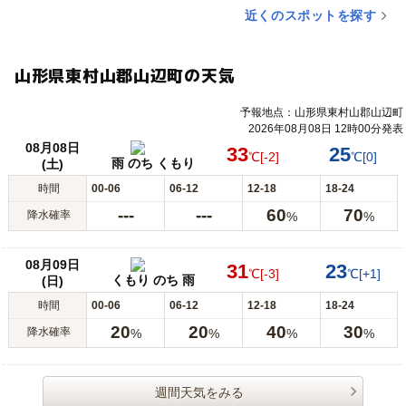
近くのスポットを探す
山形県東村山郡山辺町の天気
予報地点：山形県東村山郡山辺町
2026年08月08日 12時00分発表
08月08日
33
25
℃
[-2]
℃
[0]
雨 のち くもり
(土)
時間
00-06
06-12
12-18
18-24
---
---
60
70
降水確率
%
%
08月09日
31
23
℃
[-3]
℃
[+1]
くもり のち 雨
(日)
時間
00-06
06-12
12-18
18-24
20
20
40
30
降水確率
%
%
%
%
週間天気をみる