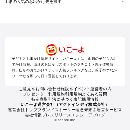
山形の人気のお出かけ先を探す
山形のエリアからプール子ども連れのお出かけスポット
を探す
山形市・蔵王・天童・上山のプールお出かけ
酒田・鶴岡のプールお出かけ
米沢・置賜のプールお出かけ
銀山温泉・新庄・尾花沢・村山のプールお出かけ
月山・寒河江のプールお出かけ
子どもとお出かけ情報サイト「いこーよ」は、山形の子どものお
でかけ情報、山形のお出かけスポットのクチコミ・親子体験情
山形の定番お出かけスポット
報、山形のおでかけスポット人気ランキングなど、親子のつなが
り・幸せを願って日々運営しております。
山形の遊園地
山形の動物園
ご意見やお問い合わせ
施設やイベント運営者の方
山形のバーベキュー
プレゼンター利用規約
利用規約
よくある質問
山形の釣り
特定商取引法に基づく表記
採用情報
山形の牧場
いこーよ運営会社（アクトインディ株式会社）
運営会社トップ
ブランドストーリー
理念
未来図
運営サービス
山形のプール
会社情報
プレスリリース
エンジニアブログ
山形のアスレチック
© actindi Inc.
山形の公園・総合公園