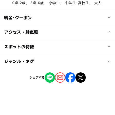
0歳-2歳、 3歳-6歳、 小学生、 中学生･高校生、 大人
料金･クーポン
子供の料金
アクセス・駐車場
【さくらんぼ狩り】
小学生以下 1,500円
交通アクセス
スポットの特徴
フルーツライン左沢線 羽前山辺駅より車で約5分
大人の料金
ー
ー
駐車場あり
ジャンル・タグ
駅から近い
【さくらんぼ狩り】2,000円
近くの駅
羽前山辺駅
ー
ー
授乳室あり
託児所
ジャンル
シェアする
果物狩り・収穫体験
ー
ー
雨でもOK
ベビーカーOK
東金井駅
タグ
ー
ー
食事持込OK
レストラン
羽前金沢駅
春休み2027
夏休み2026
7月味覚狩り
ー
ー
売店
オムツ交換台