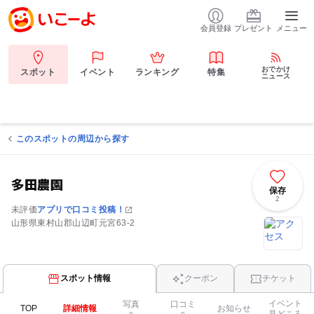
会員登録
プレゼント
メニュー
おでかけ
スポット
イベント
ランキング
特集
ニュース
このスポットの周辺から探す
多田農園
保存
2
未評価
アプリで口コミ投稿！
山形県東村山郡山辺町元宮63-2
スポット情報
クーポン
チケット
イベント
写真
口コミ
TOP
詳細情報
お知らせ
見どころ