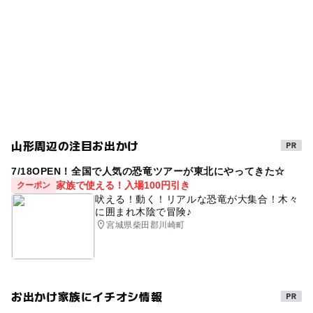
さくらんぼ狩り
GW(ゴールデンウィーク)2027
夏の味覚狩り
6月味覚狩り
山形周辺の注目お出かけ
7/18OPEN！全国で人気の恐竜ツアーが東北にやってきた☆
家族で使える！入場100円引き
クーポン
吠える！動く！リアルな恐竜が大集合！木々
に囲まれ木陰で冒険♪
宮城県柴田郡川崎町
お出かけ家族にイチオシ情報