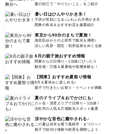
夏の松江で「やりたいこと」をご紹介
暑い日はひんやりかき氷！
子供が笑顔になる♪ふわふわ天然かき氷
関東の有名＆おすすめ店を厳選紹介
東京から90分のまちで夏旅！
真田氏ゆかりの上田市で観光を満喫♪
涼しい高原・国宝・別所温泉をめぐる旅
8月の親子旅おすすめ情報
関東からの日帰り～1泊旅にぴったり
観光地・穴場＆避暑地や収穫体験も！
【関東】おすすめ夏祭り情報
8月＆夏休みに楽しめる♪
親子で行きたいお祭り・イベントが満載
夏のドライブ＆おでかけにも♪
八ヶ岳・清里エリアで日帰り～1泊旅！
北杜市の人気＆穴場観光スポット厳選
涼やかな音色に癒やされる♪
この夏は浴衣を着て風鈴市・まつりへ！
親子で絵付け体験や絶景を満喫しよう