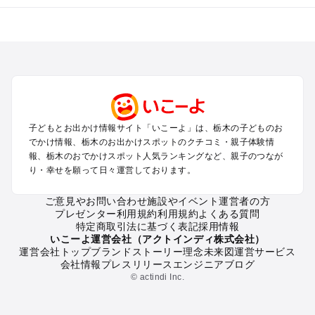
栃木のエリアからプール子ども連れのお出かけスポット
を探す
那須高原・那須・板室のプールお出かけ
宇都宮・さくら・高根沢のプールお出かけ
日光・中禅寺湖・霧降高原・今市のプールお出かけ
小山・栃木・鹿沼周辺のプールお出かけ
熊谷・太田・足利・古河のプールお出かけ
子どもとお出かけ情報サイト「いこーよ」は、栃木の子どものお
塩原・矢板・大田原・西那須野のプールお出かけ
でかけ情報、栃木のお出かけスポットのクチコミ・親子体験情
鬼怒川・川治・湯西川・川俣のプールお出かけ
報、栃木のおでかけスポット人気ランキングなど、親子のつなが
真岡・益子・茂木・馬頭のプールお出かけ
り・幸せを願って日々運営しております。
ご意見やお問い合わせ
施設やイベント運営者の方
栃木の定番お出かけスポット
プレゼンター利用規約
利用規約
よくある質問
栃木の遊園地
特定商取引法に基づく表記
採用情報
栃木の動物園
いこーよ運営会社（アクトインディ株式会社）
運営会社トップ
ブランドストーリー
理念
未来図
運営サービス
栃木のバーベキュー
会社情報
プレスリリース
エンジニアブログ
栃木の釣り
© actindi Inc.
栃木の牧場
栃木のプール