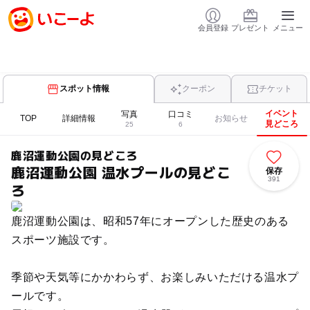
会員登録
プレゼント
メニュー
スポット情報
クーポン
チケット
イベント
写真
口コミ
TOP
詳細情報
お知らせ
見どころ
25
6
鹿沼運動公園の見どころ
鹿沼運動公園 温水プールの見どこ
保存
391
ろ
鹿沼運動公園は、昭和57年にオープンした歴史のある
スポーツ施設です。
季節や天気等にかかわらず、お楽しみいただける温水プ
ールです。