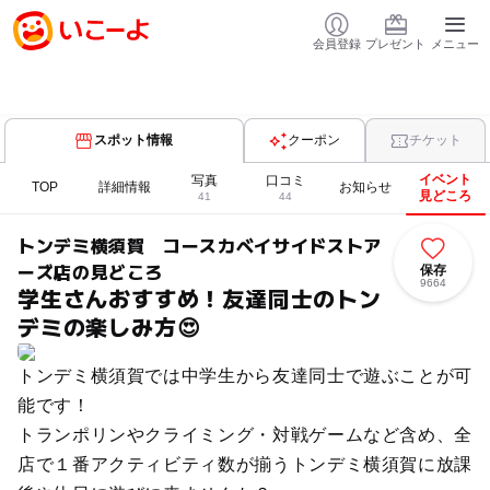
会員登録
プレゼント
メニュー
スポット情報
クーポン
チケット
イベント
写真
口コミ
TOP
詳細情報
お知らせ
見どころ
41
44
トンデミ横須賀 コースカベイサイドストア
ーズ店の見どころ
保存
9664
学生さんおすすめ！友達同士のトン
デミの楽しみ方😍
トンデミ横須賀では中学生から友達同士で遊ぶことが可
能です！
トランポリンやクライミング・対戦ゲームなど含め、全
店で１番アクティビティ数が揃うトンデミ横須賀に放課