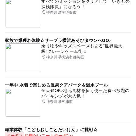
すべてのミッションをクリアして「いきもの
探検隊員」になろう！
神奈川県横須賀市
家族で爆獲れ体験☆サープラ横浜あそびタウンへGO♪
乗り物やキッズスペースもある“世界最大
級”クレーンゲーム街☆
神奈川県横浜市都筑区
一年中 水着で楽しめる温泉クアパーク＆温水プール
全天候OK♪地元食材を多く使った食べ放題の
バイキングが大人気！
神奈川県三浦市
職業体験「こどもおしごとたいけん」に挑戦☆
お得ないこーよクーポン♪
クーポン