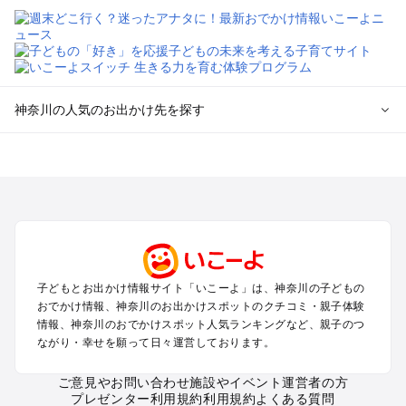
神奈川の人気のお出かけ先を探す
神奈川のエリアからプール子ども連れのお出かけスポッ
トを探す
横浜・みなとみらい・中華街・ベイエリア・金沢八景のプール
お出かけ
鎌倉・湘南（藤沢・茅ヶ崎・平塚周辺）のプールお出かけ
小田原・熱海・湯河原・真鶴のプールお出かけ
町田・相模原・愛川・上野原のプールお出かけ
子どもとお出かけ情報サイト「いこーよ」は、神奈川の子どもの
新横浜・港北エリア・日吉・青葉台・鶴見のプールお出かけ
おでかけ情報、神奈川のお出かけスポットのクチコミ・親子体験
川崎のプールお出かけ
情報、神奈川のおでかけスポット人気ランキングなど、親子のつ
海老名・厚木のプールお出かけ
ながり・幸せを願って日々運営しております。
三浦半島（横須賀・三浦）のプールお出かけ
箱根（湯本・強羅・小涌谷・仙石原・芦ノ湖）のプールお出か
ご意見やお問い合わせ
施設やイベント運営者の方
プレゼンター利用規約
利用規約
よくある質問
け