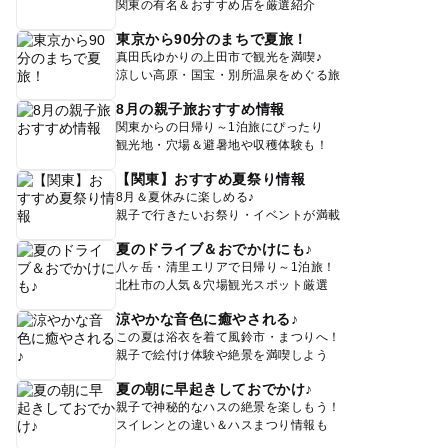
関東の有名＆おすすめ店を厳選紹介
東京から90分のまちで夏旅！
真田氏ゆかりの上田市で観光を満喫♪
涼しい高原・国宝・別所温泉をめぐる旅
8月の親子旅おすすめ情報
関東からの日帰り～1泊旅にぴったり
観光地・穴場＆避暑地や収穫体験も！
【関東】おすすめ夏祭り情報
8月＆夏休みに楽しめる♪
親子で行きたいお祭り・イベントが満載
夏のドライブ＆おでかけにも♪
八ヶ岳・清里エリアで日帰り～1泊旅！
北杜市の人気＆穴場観光スポット厳選
涼やかな音色に癒やされる♪
この夏は浴衣を着て風鈴市・まつりへ！
親子で絵付け体験や絶景を満喫しよう
夏の朝に早起きしておでかけ♪
親子で神秘的なハスの絶景を楽しもう！
スイレンとの違い＆ハスまつり情報も