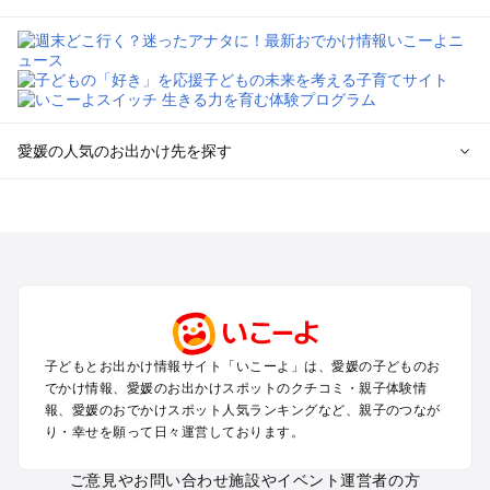
愛媛の人気のお出かけ先を探す
愛媛のエリアからプール子ども連れのお出かけスポット
を探す
松山・道後・伊予・久万高原のプールお出かけ
今治・しまなみ海道のプールお出かけ
宇和島・南予のプールお出かけ
西条・新居浜・東予・石鎚山のプールお出かけ
子どもとお出かけ情報サイト「いこーよ」は、愛媛の子どものお
愛媛の定番お出かけスポット
でかけ情報、愛媛のお出かけスポットのクチコミ・親子体験情
愛媛の遊園地
報、愛媛のおでかけスポット人気ランキングなど、親子のつなが
り・幸せを願って日々運営しております。
愛媛の動物園
愛媛のバーベキュー
ご意見やお問い合わせ
施設やイベント運営者の方
愛媛の釣り