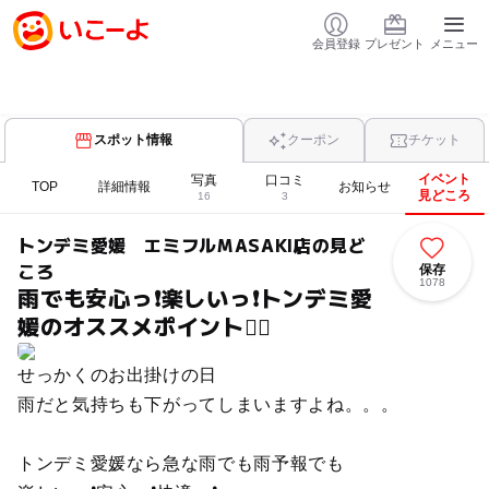
会員登録
プレゼント
メニュー
スポット情報
クーポン
チケット
イベント
写真
口コミ
TOP
詳細情報
お知らせ
見どころ
16
3
トンデミ愛媛 エミフルMASAKI店の見ど
ころ
保存
1078
雨でも安心っ❗楽しいっ❗トンデミ愛
媛のオススメポイント💁‍♀️
せっかくのお出掛けの日
雨だと気持ちも下がってしまいますよね。。。
トンデミ愛媛なら急な雨でも雨予報でも