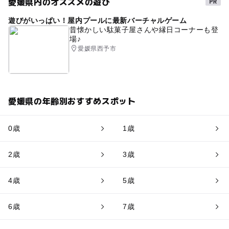
愛媛県内のオススメの遊び
遊びがいっぱい！屋内プールに最新バーチャルゲーム
昔懐かしい駄菓子屋さんや縁日コーナーも登
場♪
愛媛県西予市
愛媛県の年齢別おすすめスポット
0歳
1歳
2歳
3歳
4歳
5歳
6歳
7歳