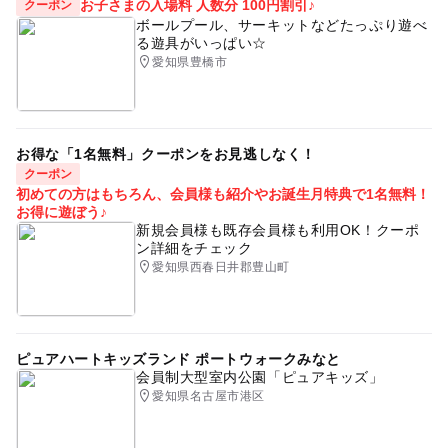
※ジブリの大倉庫のみ、入場時間枠をご予約・購入時に選
お子さまの入場料 人数分 100円割引♪
クーポン
択
ボールプール、サーキットなどたっぷり遊べ
る遊具がいっぱい☆
愛知県豊橋市
■ジブリパーク大さんぽ券スタンダード
平日：3,300円
土日休：3,800円
※3エリア（ジブリの大倉庫、もののけの里、魔女の谷）
お得な「1名無料」クーポンをお見逃しなく！
の入場が可能
クーポン
※魔女の谷の「オキノ邸」「ハウルの城」「魔女の家」は
初めての方はもちろん、会員様も紹介やお誕生月特典で1名無料！
特別施設当日入場券をご購入いただくと、内部の観覧がで
お得に遊ぼう♪
新規会員様も既存会員様も利用OK！クーポ
きます（当日分の予定枚数に達し次第、販売を終了しま
ン詳細をチェック
す）。
愛知県西春日井郡豊山町
※ジブリの大倉庫のみ、入場時間枠ご予約・購入時に選択
■ジブリパーク 里山さんぽ券
平日：1,000円
ピュアハートキッズランド ポートウォークみなと
土日休：1,500円
会員制大型室内公園「ピュアキッズ」
※どんどこ森の山頂（どんどこ堂）、もののけの里、魔女
愛知県名古屋市港区
の谷の入場が可能
※魔女の谷は午後（13時以降）からの入場時間指定