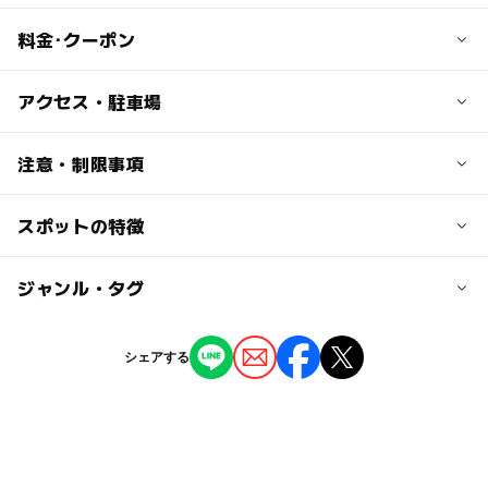
料金･クーポン
子供の料金
アクセス・駐車場
※2026年7月入場分から券種が変更となります。
交通アクセス
注意・制限事項
【セット券】
愛知高速交通 東部丘陵線（リニモ）「愛・地球博記念公
■ジブリパーク大さんぽ券プレミアム
園駅」からすぐ
スポットの特徴
赤ちゃん向け設備
平日：3,650円
【ジブリの大倉庫】
土日休：3,900円
近くの駅
バリアフリートイレ・・・おむつ替え台あり
※5エリアの入場、建物全ての観覧が可能
ー
◯
駐車場あり
ジャンル・タグ
駅から近い
ベビールーム、授乳室・・・おむつ替えスペース、ミ
愛・地球博記念公園駅
※ジブリの大倉庫のみ、入場時間枠をご予約・購入時に選
ルク用のお湯あり
択
◯
ー
授乳室あり
託児所
ジャンル
【青春の丘】
駐車場詳細
シェアする
バリアフリートイレ・・・おむつ替え台あり
■ジブリパーク大さんぽ券スタンダード
テーマパーク
公園・総合公園
ジブリパークには専用駐車場がありません。公共交通機関
ー
ー
雨でもOK
ベビーカーOK
【どんどこ森】
平日：1,650円
でお越しください。
バリアフリートイレ・・・おむつ替え台あり
土日休：1,900円
※やむを得ず、お車でお越しの場合は、愛・地球博記念公
タグ
【もののけの里】
ー
◯
食事持込OK
レストラン
※3エリア（ジブリの大倉庫、もののけの里、魔女の谷）
園ホームページの「アクセス・駐車場」ページをご確認く
バリアフリートイレ・・・おむつ替え台あり
の入場が可能
ジブリ
夏休み2026
親子体験学習
散策
ださい