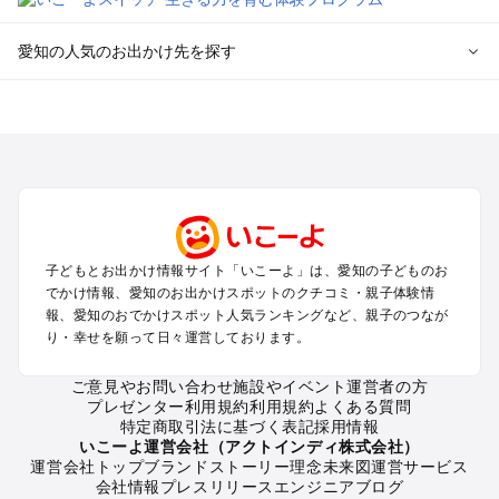
愛知の人気のお出かけ先を探す
愛知のエリアからプール子ども連れのお出かけスポット
を探す
岡崎・豊田・豊橋・三河湾のプールお出かけ
名古屋（名駅・栄・名古屋城・金山・千種）周辺のプールお出
かけ
犬山・一宮・小牧・瀬戸・各務原・尾張のプールお出かけ
知多半島（常滑・半田・南知多）のプールお出かけ
子どもとお出かけ情報サイト「いこーよ」は、愛知の子どものお
でかけ情報、愛知のお出かけスポットのクチコミ・親子体験情
愛知の定番お出かけスポット
報、愛知のおでかけスポット人気ランキングなど、親子のつなが
り・幸せを願って日々運営しております。
愛知の遊園地
愛知の動物園
ご意見やお問い合わせ
施設やイベント運営者の方
愛知のバーベキュー
プレゼンター利用規約
利用規約
よくある質問
愛知の釣り
特定商取引法に基づく表記
採用情報
愛知の牧場
いこーよ運営会社（アクトインディ株式会社）
運営会社トップ
ブランドストーリー
理念
未来図
運営サービス
愛知のプール
会社情報
プレスリリース
エンジニアブログ
愛知のアスレチック