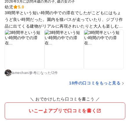
2026年3月に訪問
/
4歳の男の子
歳の女の子
幼児
5.0
3時間半という短い時間の中での滞在でしたがこどもにはちょ
うど良い時間だった。園内を猫バスが走っていたり、ジブリ作
品に出てくる建物がリアルに再現されいたりと大人も楽しむこ
とができた。短編のジブリ作品の映画もハラハラしながら見て
いて微笑ましかった。
tamechan
/
参考に
なった!
2件
18件の口コミをもっと見る
＼ おでかけしたら口コミを書こう ／
いこーよアプリで口コミを書く