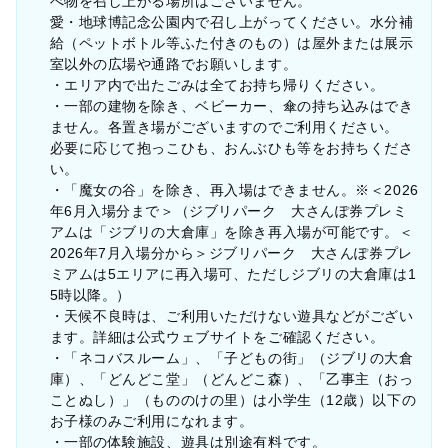
べ物を召し上がる場所はございません。
愛・地球博記念公園内で召し上がってください。水分補
給（ペットボトル等ふた付きのもの）は屋外または展示
室以外の広場や通路でお願いします。
・エリア内で出たごみは全てお持ち帰りください。
・一部の建物を除き、ベビーカー、傘の持ち込みはでき
ません。各置き場がございますのでご利用ください。
必要に応じて抱っこひも、おんぶひも等をお持ちくださ
い。
・「魔女の谷」を除き、再入場はできません。※＜2026
年6月入場分まで＞（ジブリパーク 大さんぽ券プレミ
アムは「ジブリの大倉庫」を除き再入場が可能です。＜
2026年7月入場分から＞ジブリパーク 大さんぽ券プレ
ミアムは5エリアに再入場可、ただしジブリの大倉庫は1
5時以降。）
・天候不良時は、ご利用いただけない遊具などがござい
ます。詳細は公式ウェブサイトをご確認ください。
・「ネコバスルーム」、「子どもの街」（ジブリの大倉
庫）、「どんどこ堂」（どんどこ森）、「乙事主（おっ
ことぬし）」（もののけの里）は小学生（12歳）以下の
お子様のみご利用になれます。
・一部の体験施設、遊具は別途有料です。