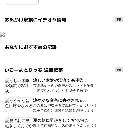
【エリア券】
■魔女の谷・もののけの里
お出かけ家族にイチオシ情報
平日：3,300円
土日休：3,800円
※もののけの里、魔女の谷に入場可、魔女の谷の「オキノ
邸」「ハウルの城」「魔女の家」の観覧可。
あなたにおすすめの記事
※魔女の谷の「ハウルの城」のみ、入場時間枠をご予約・
購入時に選択
■ジブリの大倉庫 2,000円 ※入場時間枠をご予約・購入
いこーよとりっぷ 注目記事
時に選択
■青春の丘 1,000円 ※入場時間枠をご予約・購入時に選
涼しい木陰や渓流で深呼吸！
択
市街地から近い森林浴スポットも多数
■どんどこ森 1,000円 ※入場時間枠をご予約・購入時に
川遊びやハイキングを親子で満喫♪
選択
涼やかな音色に癒やされる♪
この夏は浴衣を着て風鈴市・まつりへ！
親子で絵付け体験や絶景を満喫しよう
夏の朝に早起きしておでかけ♪
親子で神秘的なハスの絶景を楽しもう！