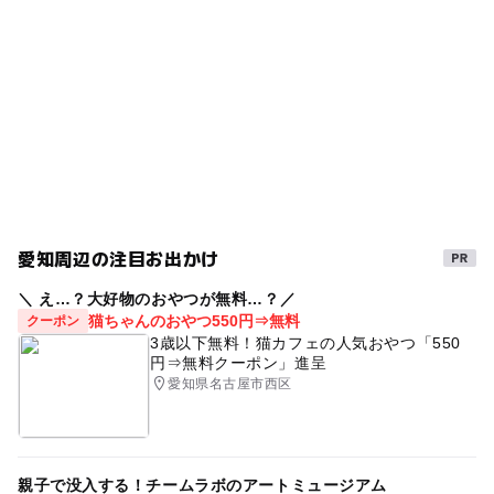
【魔女の谷】
※魔女の谷の「オキノ邸」「ハウルの城」「魔女の家」は
ー
◯
売店
オムツ交換台
ものづくり体験
春休み2027
手作り体験
バリアフリートイレ・・・おむつ替え台あり
特別施設当日入場券をご購入いただくと、内部の観覧がで
ベビールーム、授乳室・・・おむつ替えスペース、ミ
きます（当日分の予定枚数に達し次第、販売を終了しま
ベビールーム
冬休み2025-2026
ルク用のお湯あり
す）。
※ジブリの大倉庫のみ、入場時間枠ご予約・購入時に選択
■ジブリパーク 里山さんぽ券
平日：500円
土日休：750円
※どんどこ森の山頂（どんどこ堂）、もののけの里、魔女
愛知周辺の注目お出かけ
の谷の入場が可能
※魔女の谷は午後（13時以降）からの入場時間指定
＼ え…？大好物のおやつが無料…？／
猫ちゃんのおやつ550円⇒無料
クーポン
3歳以下無料！猫カフェの人気おやつ「550
【エリア券】
円⇒無料クーポン」進呈
■魔女の谷・もののけの里
愛知県名古屋市西区
平日：1,650円
土日休：1,900円
※もののけの里、魔女の谷に入場可、魔女の谷の「オキノ
邸」「ハウルの城」「魔女の家」の観覧可。
親子で没入する！チームラボのアートミュージアム