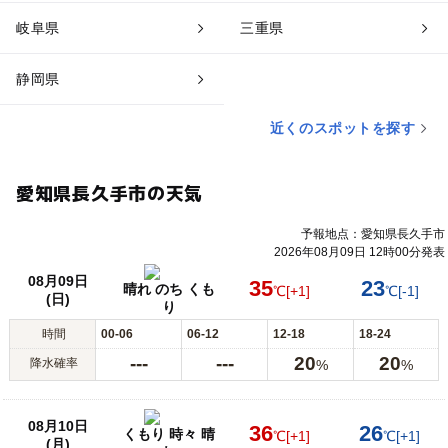
岐阜県
三重県
静岡県
近くのスポットを探す
愛知県長久手市の天気
予報地点：愛知県長久手市
2026年08月09日 12時00分発表
08月09日
35
23
晴れ のち くも
℃
[+1]
℃
[-1]
(日)
り
時間
00-06
06-12
12-18
18-24
---
---
20
20
降水確率
%
%
08月10日
36
26
くもり 時々 晴
℃
[+1]
℃
[+1]
(月)