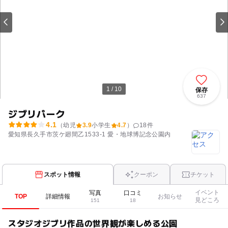
1 / 10
保存
637
ジブリパーク
4.1
（幼児
3.9
小学生
4.7
）
18
件
愛知県長久手市茨ケ廻間乙1533-1 愛・地球博記念公園内
スポット情報
クーポン
チケット
イベント
写真
口コミ
TOP
詳細情報
お知らせ
見どころ
151
18
スタジオジブリ作品の世界観が楽しめる公園