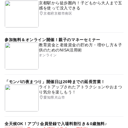
※魔女の谷の「ハウルの城」のみ、入場時間枠をご予約・
京都駅から徒歩圏内！子どもから大人まで五
購入時に選択
感を使って没入できる
■ジブリの大倉庫 1,000円 ※入場時間枠をご予約・購入
京都府京都市南区
時に選択
■青春の丘 500円 ※入場時間枠をご予約・購入時に選
択
参加無料＆オンライン開催！親子のマネーセミナー
■どんどこ森 500円 ※入場時間枠をご予約・購入時に
教育資金と老後資金の貯め方・増やし方＆子
選択
供のためのNISA活用術
オンライン
※子ども料金は4歳から小学生が対象です。3歳以下は無料
大人の料金
「モンパの夜まつり」開催日は20時までの延長営業！
※2026年7月入場分から券種が変更となります。
ライトアップされたアトラクションやおまつ
り気分を楽しもう！
【セット券】
愛知県犬山市
■ジブリパーク大さんぽ券プレミアム
平日：7,300円
土日休：7,800円
※5エリアの入場、建物全ての観覧が可能
全天候OK！アプリ会員登録で入場料割引き＆0歳無料♪