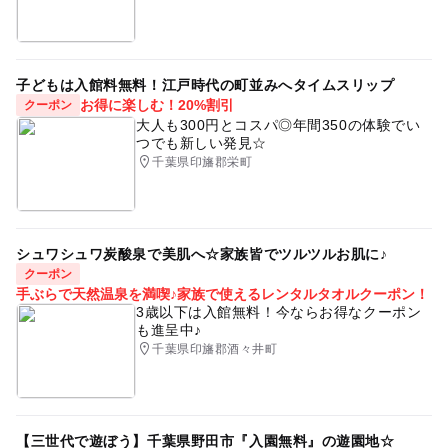
子どもは入館料無料！江戸時代の町並みへタイムスリップ
お得に楽しむ！20%割引
クーポン
大人も300円とコスパ◎年間350の体験でい
つでも新しい発見☆
千葉県印旛郡栄町
シュワシュワ炭酸泉で美肌へ☆家族皆でツルツルお肌に♪
クーポン
手ぶらで天然温泉を満喫♪家族で使えるレンタルタオルクーポン！
3歳以下は入館無料！今ならお得なクーポン
も進呈中♪
千葉県印旛郡酒々井町
【三世代で遊ぼう】千葉県野田市『入園無料』の遊園地☆