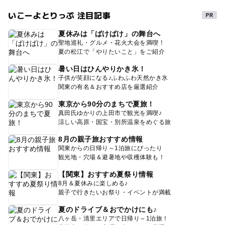
いこーよとりっぷ 注目記事
夏休みは「ばけばけ」の舞台へ
聖地巡礼・グルメ・花火大会を満喫！
夏の松江で「やりたいこと」をご紹介
暑い日はひんやりかき氷！
子供が笑顔になる♪ふわふわ天然かき氷
関東の有名＆おすすめ店を厳選紹介
東京から90分のまちで夏旅！
真田氏ゆかりの上田市で観光を満喫♪
涼しい高原・国宝・別所温泉をめぐる旅
8月の親子旅おすすめ情報
関東からの日帰り～1泊旅にぴったり
観光地・穴場＆避暑地や収穫体験も！
【関東】おすすめ夏祭り情報
8月＆夏休みに楽しめる♪
親子で行きたいお祭り・イベントが満載
夏のドライブ＆おでかけにも♪
八ヶ岳・清里エリアで日帰り～1泊旅！