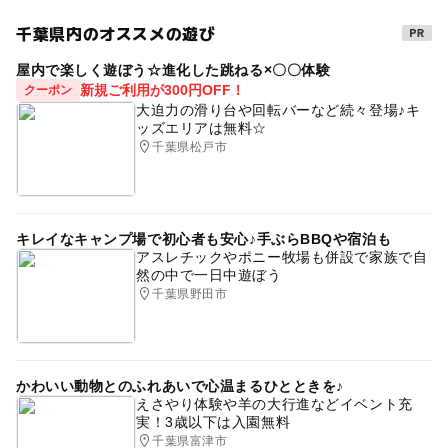
千葉県内のオススメの遊び
屋内で楽しく遊ぼう☆進化した跳ねる×〇〇体験
新規ご利用が300円OFF！
クーポン
大迫力の滑り台や回転バーなど続々登場♪キ
ッズエリアは無料☆
千葉県松戸市
キレイなキャンプ場で初心者も安心♪手ぶらBBQや宿泊も
アスレチックやポニー牧場も併設で家族で自
然の中で一日中遊ぼう
千葉県野田市
かわいい動物とのふれあいで心温まるひとときを♪
えさやり体験や羊の大行進などイベント充
実！3歳以下は入園無料
千葉県富津市