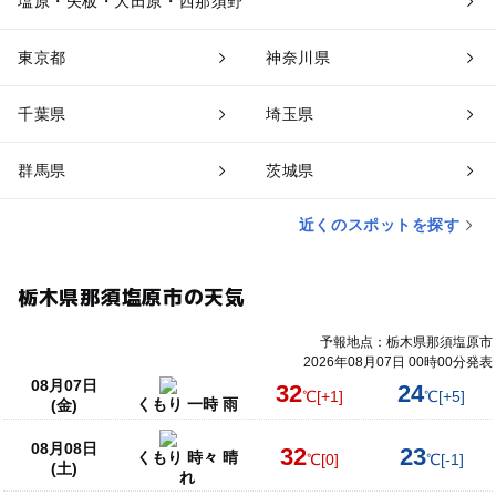
塩原・矢板・大田原・西那須野
東京都
神奈川県
千葉県
埼玉県
群馬県
茨城県
近くのスポットを探す
栃木県那須塩原市の天気
予報地点：栃木県那須塩原市
2026年08月07日 00時00分発表
08月07日
32
24
℃
[+1]
℃
[+5]
くもり 一時 雨
(金)
08月08日
32
23
くもり 時々 晴
℃
[0]
℃
[-1]
(土)
れ