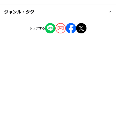
JR西那須野駅よりR4に向かって600m
◯
◯
駐車場あり
ジャンル・タグ
駅から近い
近くの駅
西那須野駅
ー
ー
授乳室あり
託児所
ジャンル
シェアする
ショッピング
◯
◯
雨でもOK
ベビーカーOK
タグ
ー
ー
食事持込OK
レストラン
雨の日おでかけ
雨の日でもOK
雨でも楽しめる
ー
ー
売店
オムツ交換台
ワークショップ
雨でも遊べる