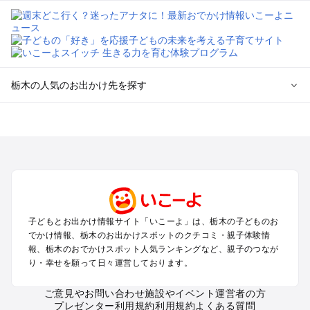
栃木の人気のお出かけ先を探す
栃木のエリアからプール子ども連れのお出かけスポット
を探す
那須高原・那須・板室のプールお出かけ
宇都宮・さくら・高根沢のプールお出かけ
日光・中禅寺湖・霧降高原・今市のプールお出かけ
小山・栃木・鹿沼周辺のプールお出かけ
熊谷・太田・足利・古河のプールお出かけ
子どもとお出かけ情報サイト「いこーよ」は、栃木の子どものお
塩原・矢板・大田原・西那須野のプールお出かけ
でかけ情報、栃木のお出かけスポットのクチコミ・親子体験情
鬼怒川・川治・湯西川・川俣のプールお出かけ
報、栃木のおでかけスポット人気ランキングなど、親子のつなが
真岡・益子・茂木・馬頭のプールお出かけ
り・幸せを願って日々運営しております。
ご意見やお問い合わせ
施設やイベント運営者の方
栃木の定番お出かけスポット
プレゼンター利用規約
利用規約
よくある質問