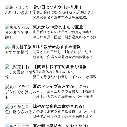
暑い日はひんやりかき氷！
子供が笑顔になる♪ふわふわ天然かき氷
関東の有名＆おすすめ店を厳選紹介
東京から90分のまちで夏旅！
真田氏ゆかりの上田市で観光を満喫♪
涼しい高原・国宝・別所温泉をめぐる旅
8月の親子旅おすすめ情報
関東からの日帰り～1泊旅にぴったり
観光地・穴場＆避暑地や収穫体験も！
【関東】おすすめ夏祭り情報
8月＆夏休みに楽しめる♪
親子で行きたいお祭り・イベントが満載
夏のドライブ＆おでかけにも♪
八ヶ岳・清里エリアで日帰り～1泊旅！
北杜市の人気＆穴場観光スポット厳選
涼やかな音色に癒やされる♪
この夏は浴衣を着て風鈴市・まつりへ！
親子で絵付け体験や絶景を満喫しよう
夏の朝に早起きしておでかけ♪