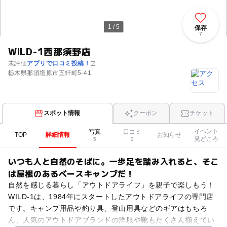
1 / 5
保存
7
WILD-1西那須野店
未評価
アプリで口コミ投稿！
栃木県那須塩原市五軒町5-41
スポット情報
クーポン
チケット
イベント
写真
口コミ
TOP
詳細情報
お知らせ
見どころ
5
0
いつも人と自然のそばに。一歩足を踏み入れると、そこ
は屋根のあるベースキャンプだ！
自然を感じる暮らし「アウトドアライフ」を親子で楽しもう！
WILD-1は、1984年にスタートしたアウトドアライフの専門店
です。キャンプ用品や釣り具、登山用具などのギアはもちろ
ん、人気のアウトドアブランドの洋服や靴もたくさん揃えてい