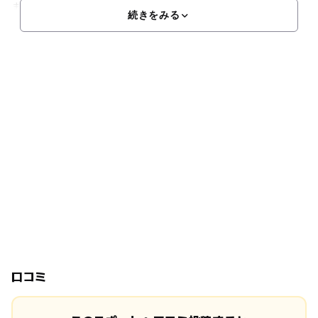
ます。お子様向けのアイテムも充実！アウトドアに詳し
続きをみる
口コミ