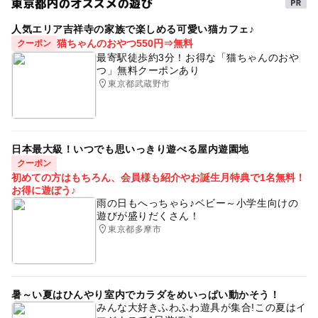
東京都内のオススメの遊び
（第二）
冬休み2025-2026
TEL ：03-3820-3526 住所：江東区平野4-6-1 駐車台
BBQのできる公園
GW2016
人気エリア吉祥寺の家族で楽しめる可愛い猫カフェ♪
数：29台
猫ちゃんのおやつ550円⇒無料
クーポン
ゴールデンウィーク2015
ベビーカーOK
最寄駅徒歩約3分！お得な「猫ちゃんのおや
つ」無料クーポンあり
東京メトロ東西線
GW(ゴールデンウィーク)2016
東京都武蔵野市
自然あふれる施設
駅から近い
東京メトロ東西線(東京都)
公園併設
夏休み2015
日本最大級！いつでも思いっきり遊べる屋内遊園地
朝から遊べる
暑い日でもOK
夏休み2014
外遊び
クーポン
じゃぶじゃぶ池
駐車場あり
公園でバーベキュー場
初めての方はもちろん、会員様も紹介やお誕生月特典で1名無料！
お得に遊ぼう♪
森のある公園
防災
ドライブ
食事持込OK
雨の日もへっちゃら♪ベビー～小学生向けの
遊びが盛りだくさん！
自然体験
ゴールデンウィーク2016
BBQ
東京都多摩市
森林公園
暑～い夏はひんやり室内でカラダをめいっぱい動かそう！
みんな大好きふわふわ遊具が集合!この夏はイ