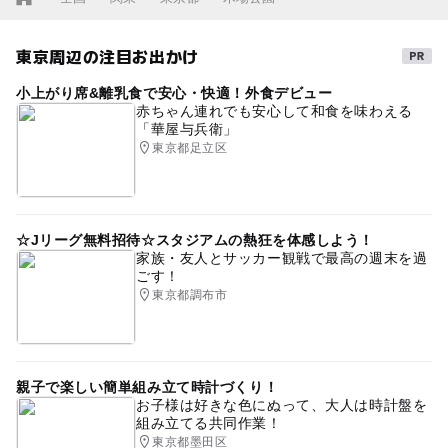
東京周辺の注目お出かけ
小上がり席&離乳食で安心・快適！外食デビュー
赤ちゃん連れでも安心して和食を味わえる
「華屋与兵衛」
東京都足立区
☆Jリーグ無料招待☆スタジアムの熱狂を体感しよう！
家族・友人とサッカー観戦で最高の週末を過
ごす！
東京都調布市
親子で楽しい簡単組み立て時計づくり！
お子様は好きな色にぬって、大人は時計盤を
組み立てる共同作業！
東京都墨田区