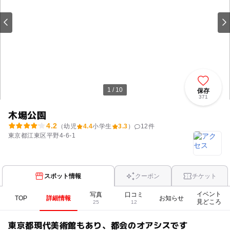
1 / 10
保存
371
木場公園
4.2
（幼児
4.4
小学生
3.3
）
12
件
東京都江東区平野4-6-1
スポット情報
クーポン
チケット
イベント
写真
口コミ
TOP
詳細情報
お知らせ
見どころ
25
12
東京都現代美術館もあり、都会のオアシスです