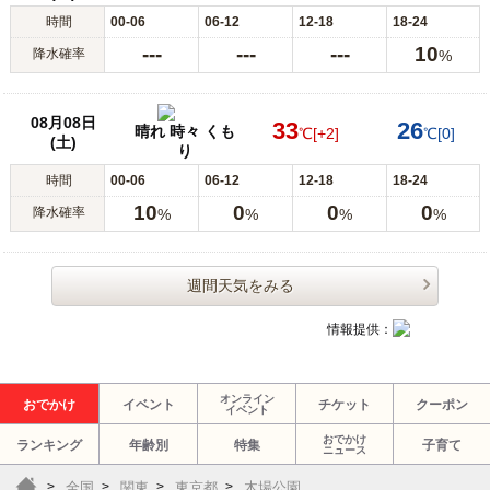
時間
00-06
06-12
12-18
18-24
---
---
---
10
降水確率
%
08月08日
33
26
晴れ 時々 くも
℃
[+2]
℃
[0]
(土)
り
時間
00-06
06-12
12-18
18-24
10
0
0
0
降水確率
%
%
%
%
週間天気をみる
情報提供：
オンライン
おでかけ
イベント
チケット
クーポン
イベント
おでかけ
ランキング
年齢別
特集
子育て
ニュース
全国
関東
東京都
木場公園