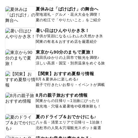
夏休みは「ばけばけ」の舞台へ
聖地巡礼・グルメ・花火大会を満喫！
夏の松江で「やりたいこと」をご紹介
暑い日はひんやりかき氷！
子供が笑顔になる♪ふわふわ天然かき氷
関東の有名＆おすすめ店を厳選紹介
東京から90分のまちで夏旅！
真田氏ゆかりの上田市で観光を満喫♪
涼しい高原・国宝・別所温泉をめぐる旅
【関東】おすすめ夏祭り情報
8月＆夏休みに楽しめる♪
親子で行きたいお祭り・イベントが満載
8月の親子旅おすすめ情報
関東からの日帰り～1泊旅にぴったり
観光地・穴場＆避暑地や収穫体験も！
夏のドライブ＆おでかけにも♪
八ヶ岳・清里エリアで日帰り～1泊旅！
北杜市の人気＆穴場観光スポット厳選