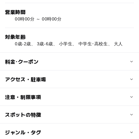
営業時間
00時00分 ～ 00時00分
対象年齢
0歳-2歳、 3歳-6歳、 小学生、 中学生･高校生、 大人
料金･クーポン
子供の料金
アクセス・駐車場
無料
テニスコート料金
交通アクセス
注意・制限事項
1時間につき1,300円 照明料金 1時間につき500円
東京メトロ東西線「木場」(T13)下車 徒歩5分
利用時間
都営地下鉄大江戸線「清澄白河」(E14)下車 徒歩15分
スポットの特徴
木場公園売店
4月～10月まで 9：00～17：00（昼）17：00～21：00
都営地下鉄新宿線「菊川」(S12)下車 徒歩15分
営業時間：9：00～17：00
（夜）
都営バス業平・新橋（業10）「木場四丁目」又は「東京都
定休日：月曜日（ただし、祝日に当たる場合は翌日）年末
11月～3月まで 9：00～16：00のみ
◯
◯
駐車場あり
ジャンル・タグ
駅から近い
現代美術館前（三好三丁目）」下車
年始
休場日