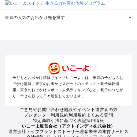
東京の人気のお出かけ先を探す
東京のエリアからプール子ども連れのお出かけスポット
を探す
立川・国分寺・八王子・昭島・多摩のプールお出かけ
お台場・品川・新橋・汐留・豊洲のプールお出かけ
上野・浅草・錦糸町・両国のプールお出かけ
町田・相模原・愛川・上野原のプールお出かけ
渋谷・原宿・恵比寿・中目黒・自由が丘のプールお出かけ
子どもとお出かけ情報サイト「いこーよ」は、東京の子どものお
池袋・赤羽・王子・巣鴨・目白・石神井のプールお出かけ
でかけ情報、東京のお出かけスポットのクチコミ・親子体験情
新宿・高田馬場・代々木・千駄ヶ谷のプールお出かけ
報、東京のおでかけスポット人気ランキングなど、親子のつなが
銀座・丸の内・日本橋・有楽町・築地・月島のプールお出かけ
り・幸せを願って日々運営しております。
吉祥寺・三鷹・中野・高円寺・荻窪・阿佐谷のプールお出かけ
小金井・小平・西東京・東村山・東久留米のプールお出かけ
ご意見やお問い合わせ
施設やイベント運営者の方
プレゼンター利用規約
利用規約
よくある質問
府中・調布・狛江のプールお出かけ
特定商取引法に基づく表記
採用情報
青梅・奥多摩のプールお出かけ
いこーよ運営会社（アクトインディ株式会社）
蒲田・大森・羽田周辺のプールお出かけ
運営会社トップ
ブランドストーリー
理念
未来図
運営サービス
会社情報
プレスリリース
エンジニアブログ