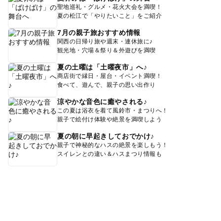
聖地巡礼・グルメ・花火大会を満喫！
夏の松江で「やりたいこと」をご紹介
7月の親子旅おすすめ情報
関西の日帰り旅や週末・連休旅に♪
観光地・穴場＆祭り＆外遊びを満喫
夏の土曜は「土曜夜市」へ♪
商店街で縁日・屋台・イベント満喫！
食べて、遊んで、親子の思い出作り
涼やかな音色に癒やされる♪
この夏は浴衣を着て風鈴市・まつりへ！
親子で絵付け体験や絶景を満喫しよう
夏の朝に早起きしておでかけ♪
親子で神秘的なハスの絶景を楽しもう！
スイレンとの違い＆ハスまつり情報も