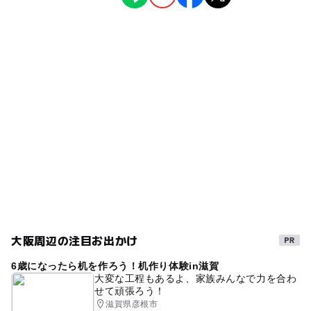
観光
◯
ー
雨でもOK
ベビーカーOK
大阪天満宮駅
タグ
ー
ー
食事持込OK
レストラン
大阪城北詰駅
大阪
ランチ
クルーズ
午後から遊べる
ー
ー
売店
オムツ交換台
駐車場詳細
JR東西線
周遊
GW(ゴールデンウィーク)2027
なし
名所
大阪環状線
JR東西線(大阪府)
淀川
遊覧船
春休み2027
遊歩道
水上バス
外遊び
大阪周辺の注目お出かけ
6歳になったら机を作ろう！机作り体験in滋賀
大変な工程もあるよ、家族みんなで力を合わ
せて頑張ろう！
滋賀県彦根市