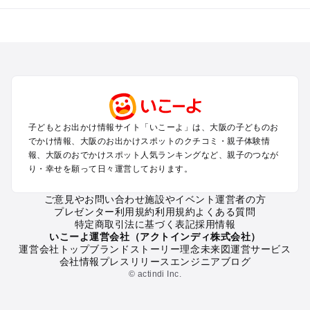
大阪のエリアからプール子ども連れのお出かけスポット
を探す
堺・大阪南部（岸和田・関西空港・泉南）のプールお出かけ
高槻・吹田・豊中・茨木・箕面・枚方・伊丹空港のプールお出
かけ
梅田・キタ・淀屋橋・本町・福島のプールお出かけ
東大阪・八尾・寝屋川・守口・門真のプールお出かけ
子どもとお出かけ情報サイト「いこーよ」は、大阪の子どものお
大阪ベイエリア（USJ・南港）のプールお出かけ
でかけ情報、大阪のお出かけスポットのクチコミ・親子体験情
なんば・心斎橋・道頓堀・四ツ橋・ミナミのプールお出かけ
報、大阪のおでかけスポット人気ランキングなど、親子のつなが
天王寺・阿倍野・上本町・長居のプールお出かけ
り・幸せを願って日々運営しております。
大阪城・京橋・鶴見緑地のプールお出かけ
新大阪・江坂・十三のプールお出かけ
ご意見やお問い合わせ
施設やイベント運営者の方
プレゼンター利用規約
利用規約
よくある質問
特定商取引法に基づく表記
採用情報
大阪の定番お出かけスポット
いこーよ運営会社（アクトインディ株式会社）
運営会社トップ
ブランドストーリー
理念
未来図
運営サービス
大阪の遊園地
会社情報
プレスリリース
エンジニアブログ
大阪の動物園
© actindi Inc.
大阪のバーベキュー
大阪の釣り