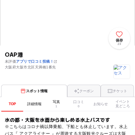
保存
23
OAP港
未評価
アプリで口コミ投稿！
大阪府大阪市北区天満橋1番先
スポット情報
クーポン
チケット
イベント
写真
口コミ
TOP
詳細情報
お知らせ
見どころ
1
0
水の都・大阪を水面から楽しめる水上バスです
※こちらはコロナ禍以降乗船、下船とも休止しています。水上
バス『 アクアライナー 』が周遊する大阪観光クルーズは大阪