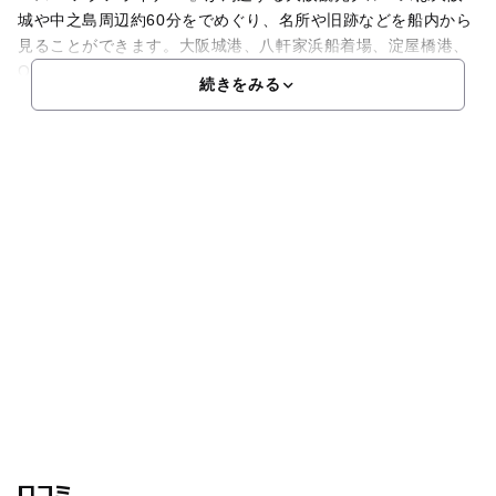
城や中之島周辺約60分をでめぐり、名所や旧跡などを船内から
見ることができます。大阪城港、八軒家浜船着場、淀屋橋港、
OAP港と4ケ所あり便利です。水の都・大阪を水面から
続きをみる
口コミ