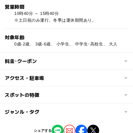
営業時間
10時40分 ～ 15時40分
※土日祝のみ運行。冬季は運休期間あり。
対象年齢
0歳-2歳、 3歳-6歳、 小学生、 中学生･高校生、 大人
料金･クーポン
子供の料金
アクセス・駐車場
周遊55分コース850円
片道40分コース680円
交通アクセス
スポットの特徴
JR桜ノ宮駅より約10分
大人の料金
ー
ー
駐車場あり
ジャンル・タグ
駅から近い
【中学生以上】
近くの駅
周遊55分コース1700円
桜ノ宮駅
ー
ー
授乳室あり
託児所
ジャンル
片道40分コース1360円
シェアする