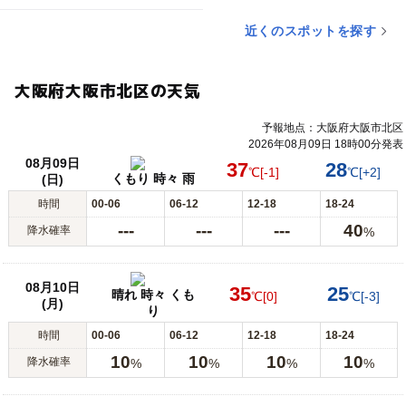
近くのスポットを探す
大阪府大阪市北区の天気
予報地点：大阪府大阪市北区
2026年08月09日 18時00分発表
08月09日
37
28
℃
[-1]
℃
[+2]
くもり 時々 雨
(日)
時間
00-06
06-12
12-18
18-24
---
---
---
40
降水確率
%
08月10日
35
25
晴れ 時々 くも
℃
[0]
℃
[-3]
(月)
り
時間
00-06
06-12
12-18
18-24
10
10
10
10
降水確率
%
%
%
%