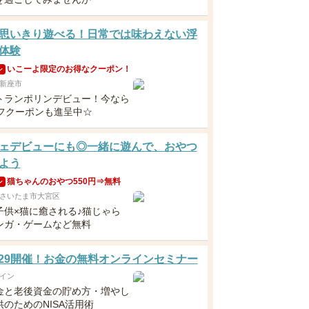
思いきり遊べる！日常では味わえない浮
体験
いこーよ限定のお得なクーポン！
ン
新座市
トランポリンデビュー！今なら
オフクーポンも進呈中☆
ェデビューにも◎一緒に遊んで、おやつ
よう
猫ちゃんのおやつ550円⇒無料
ン
さいたま市大宮区
子供×猫に癒される♪猫じゃら
ンガ・ゲームなど無料
5・29開催！お金の無料オンラインセミナー
イン
金と老後資金の貯め方・増やし
のためのNISA活用術