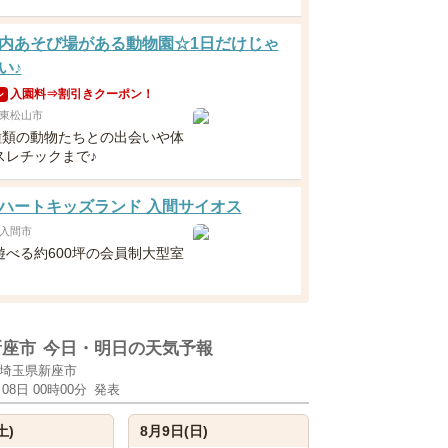
内あそび場がある動物園☆1日だけじゃ
い♪
入園料⇒割引きクーポン！
ン
東松山市
0種類の動物たちとの出会いや体
スレチックまで♪
ハートキッズランド 入間サイオス
入間市
遊べる約600坪の会員制大型室
！
新座市
今日・明日の天気予報
埼玉県新座市
月08日 00時00分
発表
土)
8月9日(日)