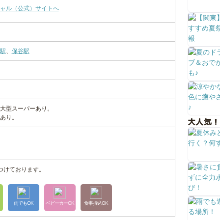
ャル（公式）サイトへ
駅
、
保谷駅
大型スーパーあり。
あり。
大人気！
つけております。
雨でもOK
ベビーカーOK
食事持込OK