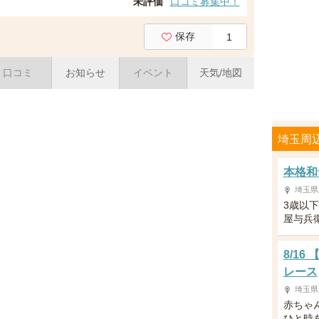
未評価
口コミ募集中！
保存
1
口コミ
お知らせ
イベント
天気/地図
埼玉周
本格和
埼玉県
3歳以
屋与兵
8/1
レース
埼玉県
赤ちゃ
ひと時