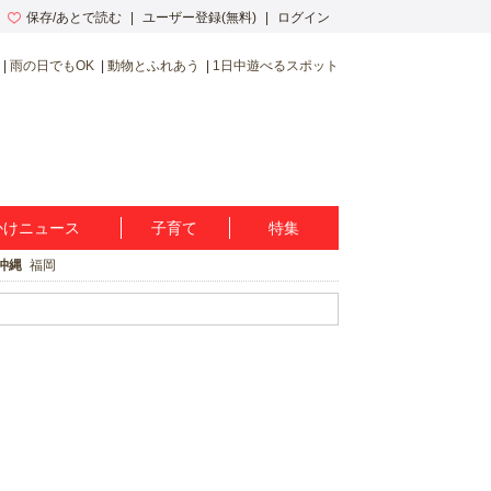
保存/あとで読む
ユーザー登録(無料)
ログイン
雨の日でもOK
動物とふれあう
1日中遊べるスポット
かけニュース
子育て
特集
沖縄
福岡