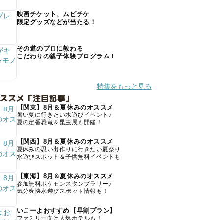
映画チケット、ムビチケ
限定グッズなどが当たる！
その道のプロに教わる
こだわりの親子体験プログラム！
特集をもっと見る
オススメ「注目記事」
【関東】8月＆夏休みのオススメ
暑い夏に行きたい水遊びイベント♪
夏の定番恐竜＆昆虫展も開催！
【関西】8月＆夏休みのオススメ
夏休みの思い出作りに行きたい夏祭り
水遊びスポット＆子供無料イベントも
【東海】8月＆夏休みのオススメ
参加無料ポケモンスタンプラリー♪
気分爽快水遊びスポット情報も！
いこーよおすすめ【早割プラン】
ファミリー向け人気ホテルも！