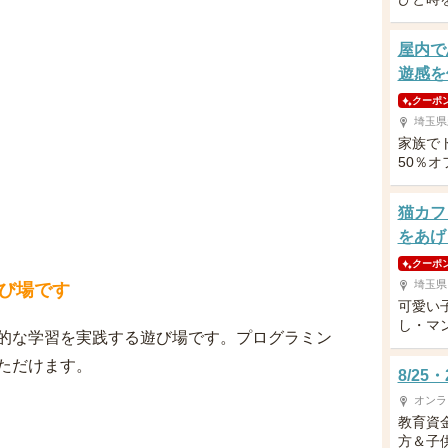
屋内で
遊感を
クーポ
埼玉県
家族で
50％
猫カフ
をあげ
クーポ
埼玉県
び場です
可愛い
し・マ
的な学習を実践する遊び場です。プログラミン
ただけます。
8/2
オンラ
教育資
方＆子供