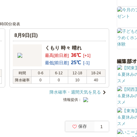
00時00分発表
8月9日(日)
くもり 時々 晴れ
36℃
最高[前日差]
[+1]
編集部
25℃
最低[前日差]
[-1]
時間
0-6
6-12
12-18
18-24
降水確率
0
0
10
40
降水確率・週間天気を見る
情報提供：
保存
1