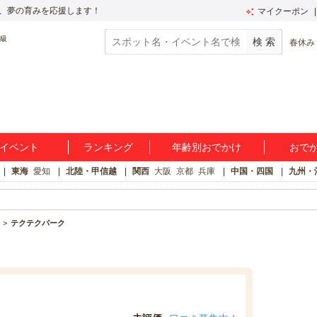
、夢の育みを応援します！
マイクーポン
春休み
イベント
ランキング
年齢別おでかけ
おで
東海
愛知
北陸・甲信越
関西
大阪
京都
兵庫
中国・四国
九州・
テクテクパーク