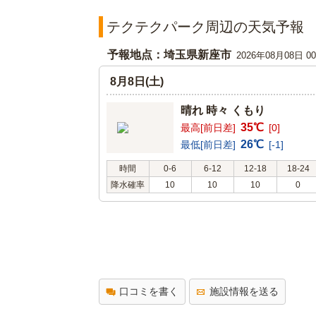
テクテクパーク周辺の天気予報
予報地点：埼玉県新座市
2026年08月08日 
8月8日(土)
晴れ 時々 くもり
35℃
最高[前日差]
[0]
26℃
最低[前日差]
[-1]
時間
0-6
6-12
12-18
18-24
降水確率
10
10
10
0
口コミを書く
施設情報を送る