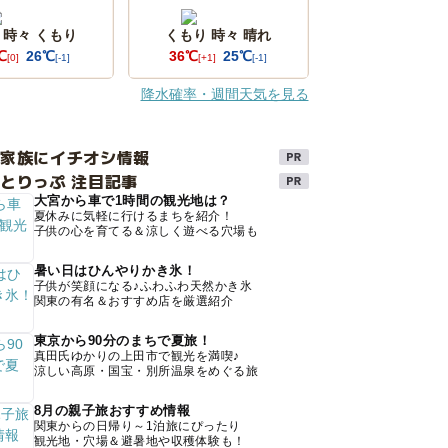
 時々 くもり
くもり 時々 晴れ
℃
26℃
36℃
25℃
[0]
[-1]
[+1]
[-1]
降水確率・週間天気を見る
け家族にイチオシ情報
とりっぷ 注目記事
大宮から車で1時間の観光地は？
夏休みに気軽に行けるまちを紹介！
子供の心を育てる＆涼しく遊べる穴場も
暑い日はひんやりかき氷！
子供が笑顔になる♪ふわふわ天然かき氷
関東の有名＆おすすめ店を厳選紹介
東京から90分のまちで夏旅！
真田氏ゆかりの上田市で観光を満喫♪
涼しい高原・国宝・別所温泉をめぐる旅
8月の親子旅おすすめ情報
関東からの日帰り～1泊旅にぴったり
観光地・穴場＆避暑地や収穫体験も！