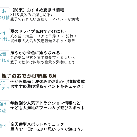
【関東】おすすめ夏祭り情報
8月＆夏休みに楽しめる♪
親子で行きたいお祭り・イベントが満載
夏のドライブ＆おでかけにも♪
八ヶ岳・清里エリアで日帰り～1泊旅！
北杜市の人気＆穴場観光スポット厳選
涼やかな音色に癒やされる♪
この夏は浴衣を着て風鈴市・まつりへ！
親子で絵付け体験や絶景を満喫しよう
 親子のおでかけ特集 8月
今から準備！夏休みのお出かけ情報満載
おすすめ遊び場＆イベントをチェック！
年齢別や人気アトラクション情報など
子ども大満足のプール＆水遊びスポット
全天候型スポットをチェック
屋内で一日たっぷり思いっきり遊ぼう♪