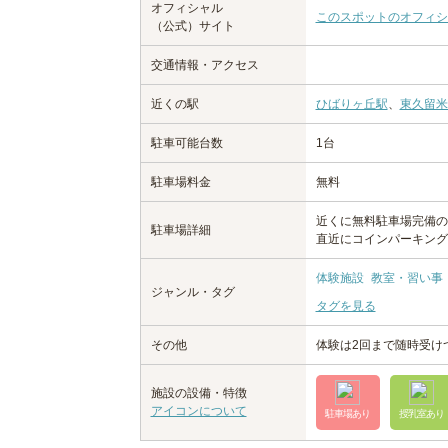
オフィシャル
このスポットのオフィシ
（公式）サイト
交通情報・アクセス
近くの駅
ひばりヶ丘駅
、
東久留米
駐車可能台数
1台
駐車場料金
無料
近くに無料駐車場完備の
駐車場詳細
直近にコインパーキング
体験施設
教室・習い事
ジャンル・タグ
タグを見る
その他
体験は2回まで随時受け
施設の設備・特徴
アイコンについて
駐車場あり
授乳室あり