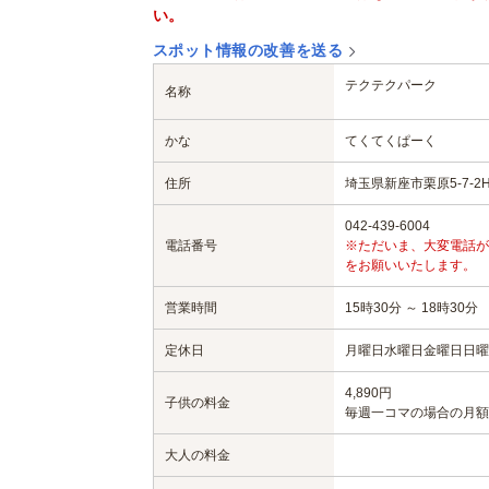
い。
スポット情報の改善を送る
テクテクパーク
名称
かな
てくてくぱーく
住所
埼玉県新座市栗原5-7-2H
042-439-6004
電話番号
※ただいま、大変電話が
をお願いいたします。
営業時間
15時30分 ～ 18時30分
定休日
月曜日
水曜日
金曜日
日曜
4,890円
子供の料金
毎週一コマの場合の月額
大人の料金