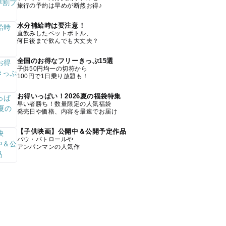
旅行の予約は早めが断然お得♪
水分補給時は要注意！
直飲みしたペットボトル、
何日後まで飲んでも大丈夫？
全国のお得なフリーきっぷ15選
子供50円均一の切符から
100円で1日乗り放題も！
お得いっぱい！2026夏の福袋特集
早い者勝ち！数量限定の人気福袋
発売日や価格、内容を最速でお届け
【子供映画】公開中＆公開予定作品
パウ・パトロールや
アンパンマンの人気作