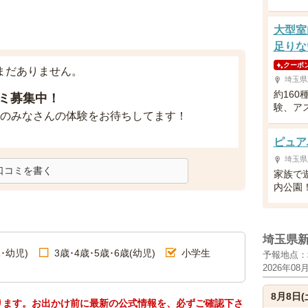
大型室
足りな
クーポ
まだありません。
埼玉県
約16
ミ募集中！
験、ア
のみなさんの体験をお待ちしてます！
ピュア
埼玉県
口コミを書く
家族で
内公園
埼玉県
･幼児)
3歳･4歳･5歳･6歳(幼児)
小学生
予報地点：
2026年08
8月8日(
ります。お出かけ前に最新の公式情報を、必ずご確認下さ