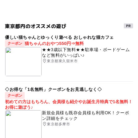
東京メトロ有楽町線(東京都)
雨でも楽しめる
夏休み2026
小学生英語
東京メトロ有楽町線
東京都内のオススメの遊び
雨の日おでかけ
キッズ英語
発達障害
優しい猫ちゃんとゆっくり遊べる おしゃれな猫カフェ
雨でも遊べる
絵本読み聞かせ
秋のお出かけ2026
猫ちゃんのおやつ550円⇒無料
クーポン
★★3歳以下無料★★駐車場・ボードゲーム
雨の日でもOK
おけいこ
春休み2027
など無料がいっぱい♪
東京都東久留米市
絵本の読み聞かせ
絵本・児童書
冬休み2025-2026
絵本
託児
えほん
おもちゃで遊べる室内型プレイパーク
育児相談
◇お得な「1名無料」クーポンをお見逃しなく◇
クーポン
初めての方はもちろん、会員様も紹介やお誕生月特典で1名無料！
お得に遊ぼう♪
新規会員様も既存会員様も利用OK！クーポ
ン詳細をチェック
東京都多摩市