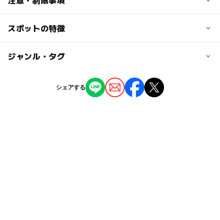
注意・制限事項
池袋駅Ｃ２出口より要町駅方面へ徒歩３分
地下鉄要町駅４番出口より池袋駅方面へ徒歩４分
スポットの特徴
モンテッソリー幼児クラス設定多数あり
ヒューマンアカデミーロボット教室 クラス設定多数あり
近くの駅
お問い合わせください
ー
◯
駐車場あり
ジャンル・タグ
駅から近い
池袋駅
◯
◯
授乳室あり
託児所
ジャンル
シェアする
要町駅
教室・習い事
体験施設
◯
ー
雨でもOK
ベビーカーOK
タグ
◯
ー
食事持込OK
レストラン
児童書
シルバーウィーク2026
ー
◯
売店
オムツ交換台
おむつ交換スペースあり
東京メトロ副都心線(東京都)
児童図書
ロボット教室
託児所あり
おもちゃで遊べる室内
東京メトロ副都心線
木のおもちゃ
室内
親子リトミック