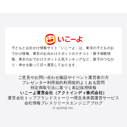
東京のエリアからプール子ども連れのお出かけスポット
を探す
立川・国分寺・八王子・昭島・多摩のプールお出かけ
お台場・品川・新橋・汐留・豊洲のプールお出かけ
上野・浅草・錦糸町・両国のプールお出かけ
町田・相模原・愛川・上野原のプールお出かけ
渋谷・原宿・恵比寿・中目黒・自由が丘のプールお出かけ
子どもとお出かけ情報サイト「いこーよ」は、東京の子どものお
池袋・赤羽・王子・巣鴨・目白・石神井のプールお出かけ
でかけ情報、東京のお出かけスポットのクチコミ・親子体験情
新宿・高田馬場・代々木・千駄ヶ谷のプールお出かけ
報、東京のおでかけスポット人気ランキングなど、親子のつなが
銀座・丸の内・日本橋・有楽町・築地・月島のプールお出かけ
り・幸せを願って日々運営しております。
吉祥寺・三鷹・中野・高円寺・荻窪・阿佐谷のプールお出かけ
小金井・小平・西東京・東村山・東久留米のプールお出かけ
ご意見やお問い合わせ
施設やイベント運営者の方
プレゼンター利用規約
利用規約
よくある質問
府中・調布・狛江のプールお出かけ
特定商取引法に基づく表記
採用情報
青梅・奥多摩のプールお出かけ
いこーよ運営会社（アクトインディ株式会社）
蒲田・大森・羽田周辺のプールお出かけ
運営会社トップ
ブランドストーリー
理念
未来図
運営サービス
会社情報
プレスリリース
エンジニアブログ
葛西・新木場・亀戸・亀有・柴又のプールお出かけ
© actindi Inc.
北千住・日暮里・荒川のプールお出かけ
二子玉川・三軒茶屋・駒沢・世田谷のプールお出かけ
秋葉原・神田・御茶ノ水・神楽坂・後楽園・九段下のプールお