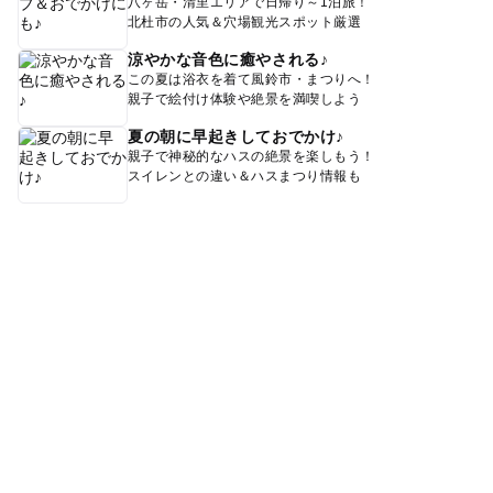
八ヶ岳・清里エリアで日帰り～1泊旅！
北杜市の人気＆穴場観光スポット厳選
涼やかな音色に癒やされる♪
この夏は浴衣を着て風鈴市・まつりへ！
親子で絵付け体験や絶景を満喫しよう
夏の朝に早起きしておでかけ♪
親子で神秘的なハスの絶景を楽しもう！
スイレンとの違い＆ハスまつり情報も