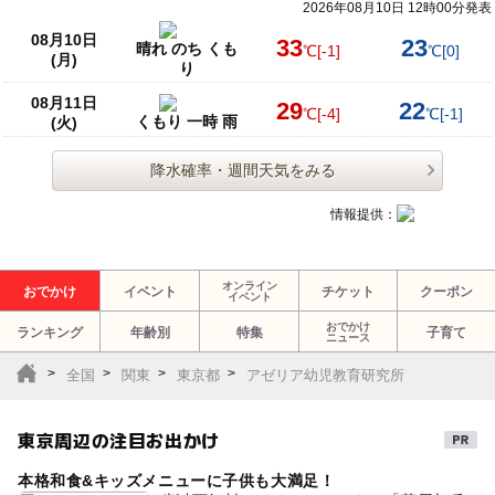
2026年08月10日 12時00分発表
08月10日
33
23
晴れ のち くも
℃
[-1]
℃
[0]
(月)
り
08月11日
29
22
℃
[-4]
℃
[-1]
くもり 一時 雨
(火)
降水確率・週間天気をみる
情報提供：
オンライン
おでかけ
イベント
チケット
クーポン
イベント
おでかけ
ランキング
年齢別
特集
子育て
ニュース
全国
関東
東京都
アゼリア幼児教育研究所
東京周辺の注目お出かけ
本格和食&キッズメニューに子供も大満足！