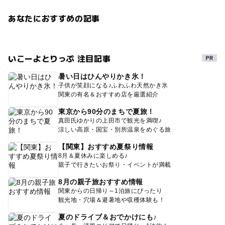
あなたにおすすめの記事
いこーよとりっぷ 注目記事
暑い日はひんやりかき氷！
子供が笑顔になる♪ふわふわ天然かき氷
関東の有名＆おすすめ店を厳選紹介
東京から90分のまちで夏旅！
真田氏ゆかりの上田市で観光を満喫♪
涼しい高原・国宝・別所温泉をめぐる旅
【関東】おすすめ夏祭り情報
8月＆夏休みに楽しめる♪
親子で行きたいお祭り・イベントが満載
8月の親子旅おすすめ情報
関東からの日帰り～1泊旅にぴったり
観光地・穴場＆避暑地や収穫体験も！
夏のドライブ＆おでかけにも♪