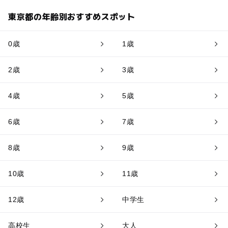
東京都の年齢別おすすめスポット
0歳
1歳
2歳
3歳
4歳
5歳
6歳
7歳
8歳
9歳
10歳
11歳
12歳
中学生
高校生
大人