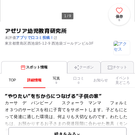
1 / 9
保存
6
アゼリア幼児教育研究所
未評価
アプリで口コミ投稿！
東京都豊島区西池袋5-12-9 西池袋ゴールデンビル3F
スポット情報
クーポン
チケット
イベント
写真
口コミ
TOP
詳細情報
お知らせ
見どころ
9
0
”やりたい”をちからにつなげる”子供の家”
カーサ デ バンビーノ スクォーラ マンマ フォルミ
オ３つのサービスを柱に子育てをサポートします。子どもにと
って発達に適した環境は、何よりも大切なものです。わたした
ちは、お預かりするお子さまの発達段階に合わせた教具（モン
テッソーリ教具）を使い、心地よい空間の中で、お子さまのや
続きをみる