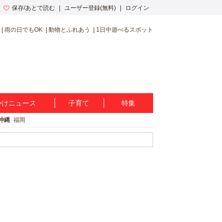
保存/あとで読む
ユーザー登録(無料)
ログイン
雨の日でもOK
動物とふれあう
1日中遊べるスポット
かけニュース
子育て
特集
沖縄
福岡