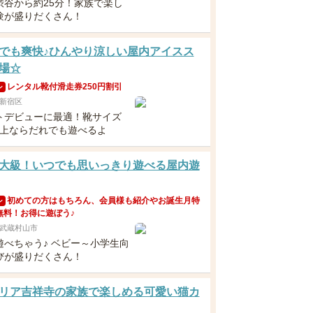
渋谷から約25分！家族で楽し
験が盛りだくさん！
でも爽快♪ひんやり涼しい屋内アイスス
場☆
レンタル靴付滑走券250円割引
ン
新宿区
トデビューに最適！靴サイズ
m以上ならだれでも遊べるよ
大級！いつでも思いっきり遊べる屋内遊
初めての方はもちろん、会員様も紹介やお誕生月特
ン
無料！お得に遊ぼう♪
武蔵村山市
遊べちゃう♪ ベビー～小学生向
びが盛りだくさん！
リア吉祥寺の家族で楽しめる可愛い猫カ