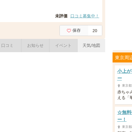
未評価
口コミ募集中！
保存
20
口コミ
お知らせ
イベント
天気/地図
東京周
小上が
ー
東京都
赤ちゃ
える「
☆無料
ー！
東京都