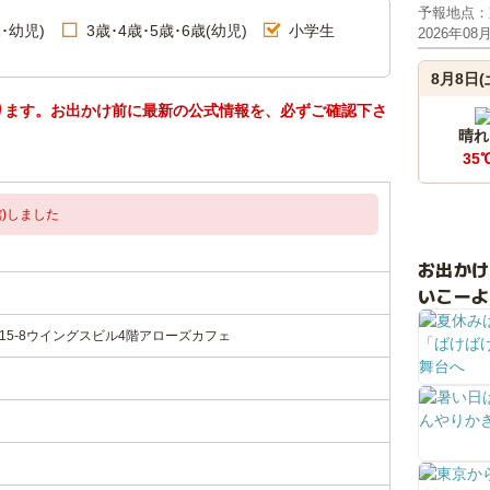
予報地点：
･幼児)
3歳･4歳･5歳･6歳(幼児)
小学生
2026年08
8月8日(
ります。お出かけ前に最新の公式情報を、必ずご確認下さ
晴れ
35
)しました
お出か
いこーよ
15-8ウイングスビル4階アローズカフェ