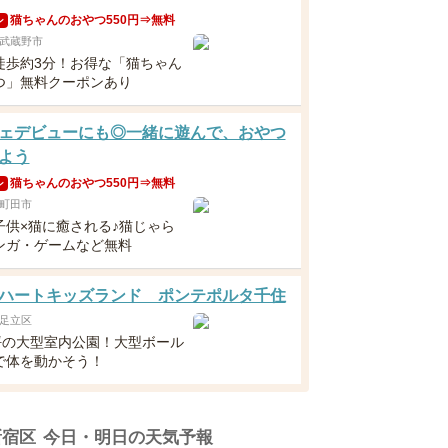
猫ちゃんのおやつ550円⇒無料
ン
武蔵野市
徒歩約3分！お得な「猫ちゃん
つ」無料クーポンあり
ェデビューにも◎一緒に遊んで、おやつ
よう
猫ちゃんのおやつ550円⇒無料
ン
町田市
子供×猫に癒される♪猫じゃら
ンガ・ゲームなど無料
ハートキッズランド ポンテポルタ千住
足立区
0坪の大型室内公園！大型ボール
で体を動かそう！
新宿区
今日・明日の天気予報