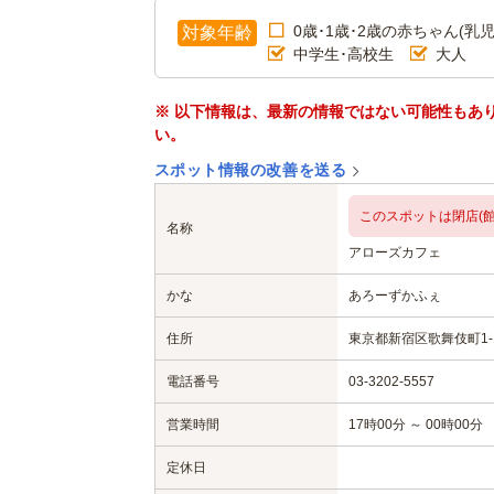
0歳･1歳･2歳の赤ちゃん(乳児
対象年齢
中学生･高校生
大人
※ 以下情報は、最新の情報ではない可能性もあ
い。
スポット情報の改善を送る
このスポットは閉店(館
名称
アローズカフェ
かな
あろーずかふぇ
住所
東京都新宿区歌舞伎町1-
電話番号
03-3202-5557
営業時間
17時00分 ～ 00時00分
定休日