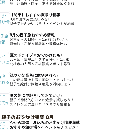
涼しい高原・国宝・別所温泉をめぐる旅
【関東】おすすめ夏祭り情報
8月＆夏休みに楽しめる♪
親子で行きたいお祭り・イベントが満載
8月の親子旅おすすめ情報
関東からの日帰り～1泊旅にぴったり
観光地・穴場＆避暑地や収穫体験も！
夏のドライブ＆おでかけにも♪
八ヶ岳・清里エリアで日帰り～1泊旅！
北杜市の人気＆穴場観光スポット厳選
涼やかな音色に癒やされる♪
この夏は浴衣を着て風鈴市・まつりへ！
親子で絵付け体験や絶景を満喫しよう
夏の朝に早起きしておでかけ♪
親子で神秘的なハスの絶景を楽しもう！
スイレンとの違い＆ハスまつり情報も
 親子のおでかけ特集 8月
今から準備！夏休みのお出かけ情報満載
おすすめ遊び場＆イベントをチェック！