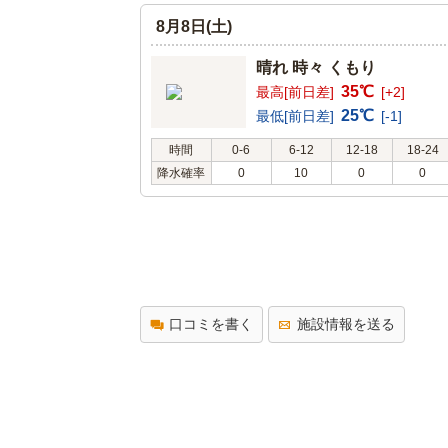
8月8日(土)
晴れ 時々 くもり
35℃
最高[前日差]
[+2]
25℃
最低[前日差]
[-1]
時間
0-6
6-12
12-18
18-24
降水確率
0
10
0
0
口コミを書く
施設情報を送る