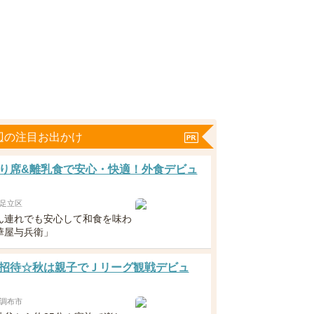
辺の注目お出かけ
り席&離乳食で安心・快適！外食デビュ
足立区
ん連れでも安心して和食を味わ
華屋与兵衛」
招待☆秋は親子でＪリーグ観戦デビュ
調布市