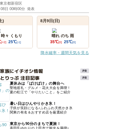
東京都新宿区
月08日 00時00分
発表
土)
8月9日(日)
 時々 くもり
晴れ のち 雨
℃
25℃
35℃
25℃
[+2]
[-1]
[0]
[0]
降水確率・週間天気を見る
け家族にイチオシ情報
とりっぷ 注目記事
夏休みは「ばけばけ」の舞台へ
聖地巡礼・グルメ・花火大会を満喫！
夏の松江で「やりたいこと」をご紹介
暑い日はひんやりかき氷！
子供が笑顔になる♪ふわふわ天然かき氷
関東の有名＆おすすめ店を厳選紹介
東京から90分のまちで夏旅！
真田氏ゆかりの上田市で観光を満喫♪