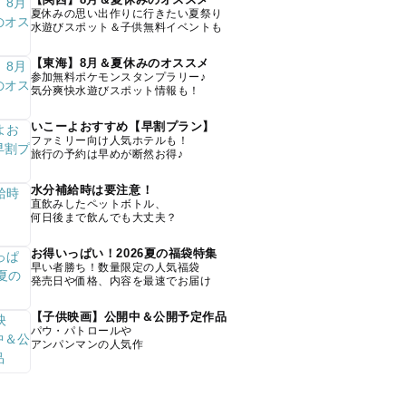
夏休みの思い出作りに行きたい夏祭り
水遊びスポット＆子供無料イベントも
【東海】8月＆夏休みのオススメ
参加無料ポケモンスタンプラリー♪
気分爽快水遊びスポット情報も！
いこーよおすすめ【早割プラン】
ファミリー向け人気ホテルも！
旅行の予約は早めが断然お得♪
水分補給時は要注意！
直飲みしたペットボトル、
何日後まで飲んでも大丈夫？
お得いっぱい！2026夏の福袋特集
早い者勝ち！数量限定の人気福袋
発売日や価格、内容を最速でお届け
【子供映画】公開中＆公開予定作品
パウ・パトロールや
アンパンマンの人気作