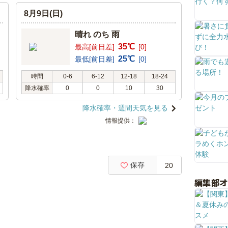
8月9日(日)
晴れ のち 雨
35℃
最高[前日差]
[0]
25℃
最低[前日差]
[0]
時間
0-6
6-12
12-18
18-24
降水確率
0
0
10
30
降水確率・週間天気を見る
情報提供：
保存
20
編集部