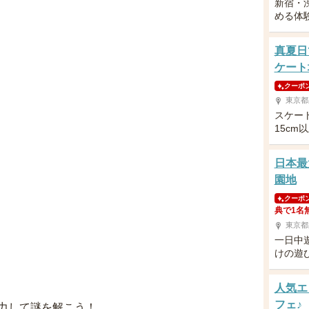
新宿・
める体
真夏日
ケート
クーポ
東京都
スケー
15c
日本最
園地
クーポ
典で1名
東京都
一日中
けの遊
人気エ
フェ♪
力して謎を解こう！