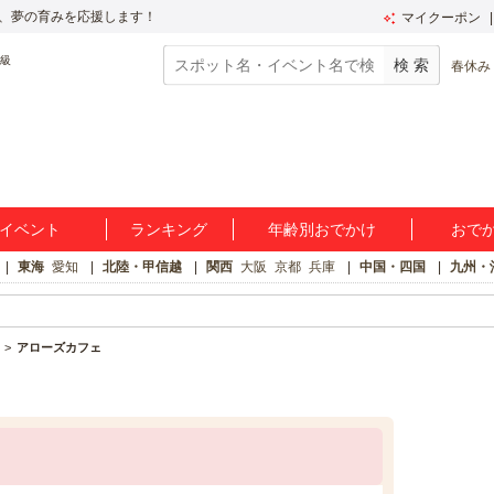
、夢の育みを応援します！
マイクーポン
春休み
イベント
ランキング
年齢別おでかけ
おで
東海
愛知
北陸・甲信越
関西
大阪
京都
兵庫
中国・四国
九州・
アローズカフェ