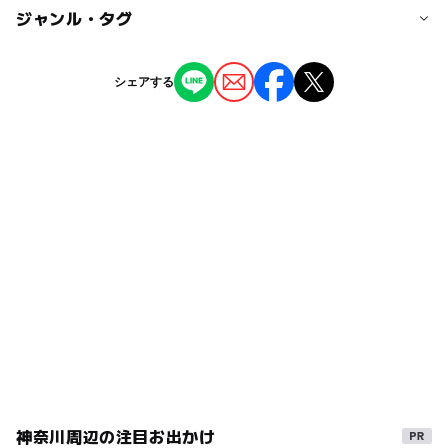
無料
◯
◯
駐車場あり
ジャンル・タグ
駅から近い
近くの駅
二俣川駅
ー
ー
授乳室あり
託児所
ジャンル
シェアする
室内遊び場
◯
ー
雨でもOK
ベビーカーOK
南万騎が原駅
タグ
ー
ー
食事持込OK
レストラン
駐車可能台数
夏休み2014
三連休
相鉄いずみ野線
gw2015
230台
ー
ー
売店
オムツ交換台
室内
GW(ゴールデンウィーク)2015
駐車場詳細
ゴールデンウィーク2016
年末年始
２０００円以上の購入で１時間無料、３０００円以上の購
入で２時間無料、１万円以上の購入で３時間無料。
GW(ゴールデンウィーク)2016
雨の日でもOK
夏休み2015
雨の日おでかけ
屋内遊戯場
屋内遊び場
GW(ゴールデンウィーク)2027
GW
2014年夏休み特集
雨でも遊べる
相鉄本線
神奈川周辺の注目お出かけ