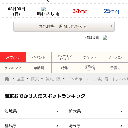
08月09日
34
25
℃
[0]
℃
[0]
晴れ のち 雨
(日)
降水確率・週間天気をみる
情報提供：
オンライン
おでかけ
イベント
チケット
クーポン
イベント
おでかけ
ランキング
年齢別
特集
子育て
ニュース
全国
関東
神奈川県
ドンキホーテ 二俣川店 ドンペン
関東おでかけ人気スポットランキング
茨城県
栃木県
群馬県
埼玉県