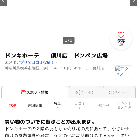
1 / 2
保存
26
ドンキホーテ 二俣川店 ドンペン広場
未評価
アプリで口コミ投稿！
神奈川県横浜市旭区二俣川1-43-28 ドンキホーテ二俣川店
スポット情報
クーポン
チケット
イベント
写真
口コミ
TOP
詳細情報
お知らせ
見どころ
2
0
買い物のついでに遊ぶことが出来ます。
ドンキホーテの３階のおもちゃ売り場の奥にあって、小さい子
向けの屋内遊具や絵本、などの他に幼児向けのＴＶが付いてい