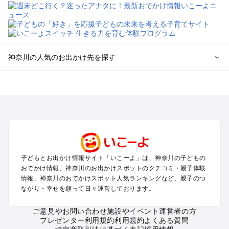
神奈川の人気のお出かけ先を探す
神奈川のエリアからプール子ども連れのお出かけスポッ
トを探す
横浜・みなとみらい・中華街・ベイエリア・金沢八景のプール
お出かけ
鎌倉・湘南（藤沢・茅ヶ崎・平塚周辺）のプールお出かけ
小田原・熱海・湯河原・真鶴のプールお出かけ
町田・相模原・愛川・上野原のプールお出かけ
子どもとお出かけ情報サイト「いこーよ」は、神奈川の子どもの
新横浜・港北エリア・日吉・青葉台・鶴見のプールお出かけ
おでかけ情報、神奈川のお出かけスポットのクチコミ・親子体験
川崎のプールお出かけ
情報、神奈川のおでかけスポット人気ランキングなど、親子のつ
海老名・厚木のプールお出かけ
ながり・幸せを願って日々運営しております。
三浦半島（横須賀・三浦）のプールお出かけ
箱根（湯本・強羅・小涌谷・仙石原・芦ノ湖）のプールお出か
ご意見やお問い合わせ
施設やイベント運営者の方
プレゼンター利用規約
利用規約
よくある質問
け