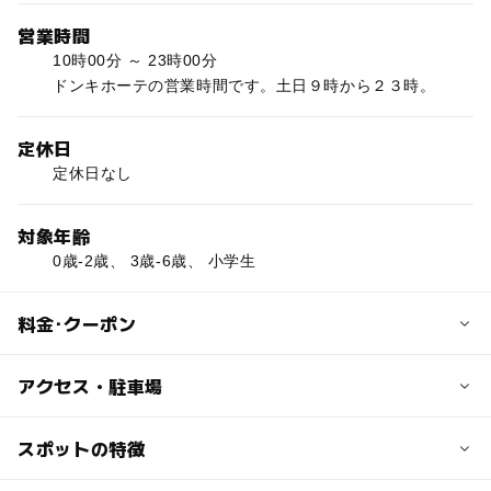
営業時間
10時00分 ～ 23時00分
ドンキホーテの営業時間です。土日９時から２３時。
定休日
定休日なし
対象年齢
0歳-2歳、 3歳-6歳、 小学生
料金･クーポン
子供の料金
アクセス・駐車場
無料
交通アクセス
スポットの特徴
大人の料金
二俣川駅北口直結