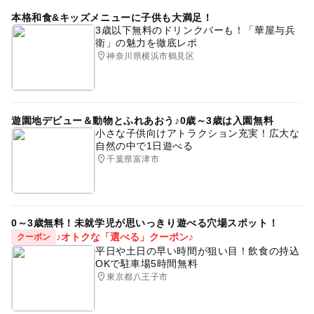
夏休み2016
室内遊技場
GW2016
雨でも楽しめる
本格和食&キッズメニューに子供も大満足！
夏休み2026
3歳以下無料のドリンクバーも！「華屋与兵
衛」の魅力を徹底レポ
神奈川県横浜市鶴見区
遊園地デビュー＆動物とふれあおう♪0歳～3歳は入園無料
小さな子供向けアトラクション充実！広大な
自然の中で1日遊べる
千葉県富津市
0～3歳無料！未就学児が思いっきり遊べる穴場スポット！
♪オトクな「選べる」クーポン♪
クーポン
平日や土日の早い時間が狙い目！飲食の持込
OKで駐車場5時間無料
東京都八王子市