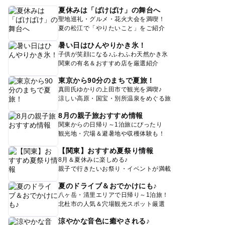
夏休みは「ばけばけ」の舞台へ
聖地巡礼・グルメ・花火大会を満喫！
夏の松江で「やりたいこと」をご紹介
暑い日はひんやりかき氷！
子供が笑顔になる♪ふわふわ天然かき氷
関東の有名＆おすすめ店を厳選紹介
東京から90分のまちで夏旅！
真田氏ゆかりの上田市で観光を満喫♪
涼しい高原・国宝・別所温泉をめぐる旅
8月の親子旅おすすめ情報
関東からの日帰り～1泊旅にぴったり
観光地・穴場＆避暑地や収穫体験も！
【関東】おすすめ夏祭り情報
8月＆夏休みに楽しめる♪
親子で行きたいお祭り・イベントが満載
夏のドライブ＆おでかけにも♪
八ヶ岳・清里エリアで日帰り～1泊旅！
北杜市の人気＆穴場観光スポット厳選
涼やかな音色に癒やされる♪