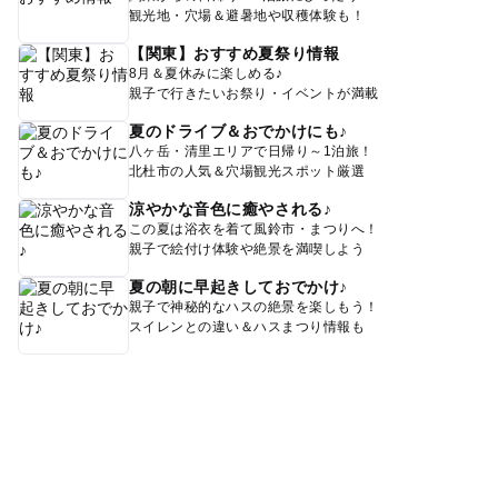
観光地・穴場＆避暑地や収穫体験も！
【関東】おすすめ夏祭り情報
8月＆夏休みに楽しめる♪
親子で行きたいお祭り・イベントが満載
夏のドライブ＆おでかけにも♪
八ヶ岳・清里エリアで日帰り～1泊旅！
北杜市の人気＆穴場観光スポット厳選
涼やかな音色に癒やされる♪
この夏は浴衣を着て風鈴市・まつりへ！
親子で絵付け体験や絶景を満喫しよう
夏の朝に早起きしておでかけ♪
親子で神秘的なハスの絶景を楽しもう！
スイレンとの違い＆ハスまつり情報も