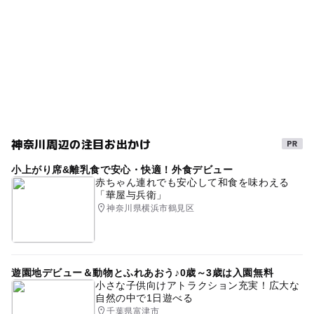
駐車場詳細
秋のお出かけ2026
冬休み2025-2026
夏休み2026
日より6ヶ月）
無料
GW(ゴールデンウィーク)2027
お泊り夏休み
【宿泊】
露天風呂
雨の日でもOK
冬のお出かけ
三連休
●スタンダード／1泊2食付8800円～（4名以上）
●露天風呂付客室 20畳：13800円～（4名以上）／10
GW(ゴールデンウィーク)2016
日帰り
室内
畳：11800円～（4名以上）
GW(ゴールデンウィーク)2015
ICから近い
大浴場
個室あり
GW2016
海が見える
和室
神奈川周辺の注目お出かけ
貸切露天風呂
gw2015
日帰り入浴
京急久里浜線
小上がり席&離乳食で安心・快適！外食デビュー
GW
雨でも楽しめる
スパ・温泉
赤ちゃん連れでも安心して和食を味わえる
「華屋与兵衛」
ゴールデンウィーク(GW)
雨の日おでかけ
ホテル
神奈川県横浜市鶴見区
ゴールデンウィーク2016
日帰り温泉
日帰り利用OK
春休み2027
宿泊ができる
雨でも遊べる
遊園地デビュー＆動物とふれあおう♪0歳～3歳は入園無料
小さな子供向けアトラクション充実！広大な
自然の中で1日遊べる
千葉県富津市