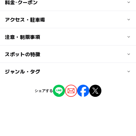
料金･クーポン
子供の料金
アクセス・駐車場
【日帰り入浴】
小人（小学生）／500円
交通アクセス
注意・制限事項
大人1名に付き幼児1名無料
●京浜急行「三崎口」から京急バス「油壷行き」乗車、終
貸しタオル／300円
点「油壷」下車、徒歩5分
スポットの特徴
●宿泊予約はHPからも申し込めます。
●横浜横須賀道路、衣笠I.Cより三浦縦貫道路「林I.C」よ
●日帰りプラン（個室）のご予約はお電話のみとなってい
【宿泊】
り、約20分
ます。
●スタンダード／1泊2食付8800円～（4名以上）
◯
ー
駐車場あり
ジャンル・タグ
駅から近い
●タクシーでJR久里浜駅より30分。東京湾フェリー久里浜
●露天風呂付客室 20畳：13800円～（4名以上）／10
港より約30分
畳：11800円～（4名以上）
ー
ー
授乳室あり
託児所
ジャンル
シェアする
近くの駅
ホテル・旅館
温泉・銭湯
大人の料金
◯
ー
雨でもOK
ベビーカーOK
三崎口駅
【日帰り入浴】
大人／1000円
タグ
ー
◯
食事持込OK
レストラン
三浦海岸駅
貸しタオル／300円
午後から遊べる
シルバーウィーク2026
●平日限定・特トク日帰り入浴回数券（利用有効時間は11
ー
ー
売店
オムツ交換台
時00分～16時00分）／10枚綴り5000円（有効期限は発行