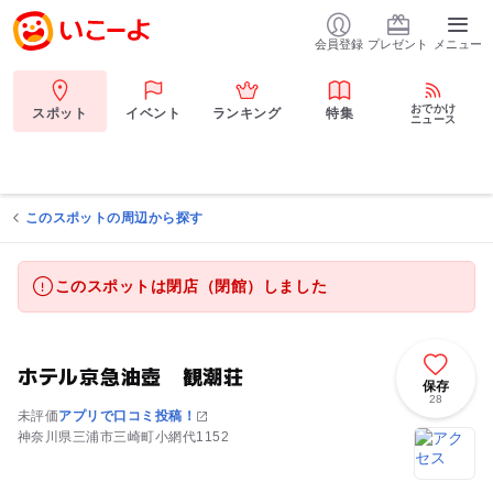
会員登録
プレゼント
メニュー
おでかけ
スポット
イベント
ランキング
特集
ニュース
このスポットの周辺から探す
このスポットは閉店（閉館）しました
ホテル京急油壺 観潮荘
保存
28
未評価
アプリで口コミ投稿！
神奈川県三浦市三崎町小網代1152