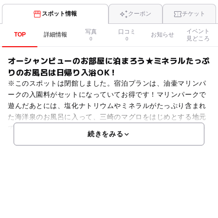
スポット情報
クーポン
チケット
イベント
写真
口コミ
TOP
詳細情報
お知らせ
見どころ
0
0
オーシャンビューのお部屋に泊まろう★ミネラルたっぷ
りのお風呂は日帰り入浴OK！
※このスポットは閉館しました。宿泊プランは、油壷マリンパ
ークの入園料がセットになっていてお得です！マリンパークで
遊んだあとには、塩化ナトリウムやミネラルがたっぷり含まれ
た海洋泉のお風呂に入って、三崎のマグロをはじめとする地元
でとれた新鮮な魚介類や野菜を使ったメニューでお腹いっぱい
続きをみる