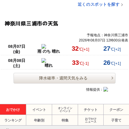
近くのスポットを探す
神奈川県三浦市の天気
予報地点：神奈川県三浦市
2026年08月07日 12時00分発表
08月07日
32
27
℃
[+1]
℃
[+2]
雨 のち 晴れ
(金)
08月08日
33
26
℃
[-1]
℃
[+1]
晴れ
(土)
降水確率・週間天気をみる
情報提供：
オンライン
おでかけ
イベント
チケット
クーポン
イベント
おでかけ
ランキング
年齢別
特集
子育て
ニュース