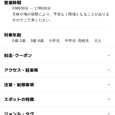
営業時間
09時00分 ～ 17時00分
天候や海の状態により、予告なく閉場となることがありま
すのでご了承ください。
対象年齢
0歳-2歳、 3歳-6歳、 小学生、 中学生･高校生、 大人
料金･クーポン
子供の料金
アクセス・駐車場
【潮干狩り】
小人（3歳～小学生） 900円
交通アクセス
注意・制限事項
＊採った貝は返却していただき、新たに砂抜きした安全な
■電車でお越しの場合
貝を（300ｇ）進呈します。
南海電鉄南海線箱作駅から徒歩15分。
スポットの特徴
砂浜の広さ:長さ…700m／幅:80m
※特定日に無料シャトルバスの運行あり。（詳細は下記
更衣室:2ヶ所
潮干狩りセット（バケツ＆熊手）レンタル：100円
参照）
トイレ:4ヶ所
◯
ー
駐車場あり
ジャンル・タグ
駅から近い
■お車でお越しの場合