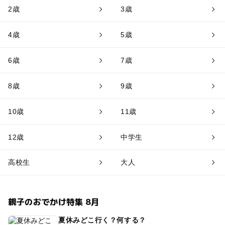
2歳
3歳
4歳
5歳
6歳
7歳
8歳
9歳
10歳
11歳
12歳
中学生
高校生
大人
親子のおでかけ特集 8月
夏休みどこ行く？何する？