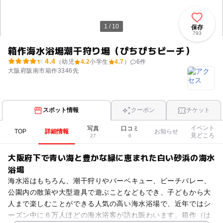
1 / 10
保存
793
箱作海水浴場潮干狩り場（ぴちぴちビーチ）
4.4
（幼児
4.2
小学生
4.7
）
6
件
大阪府阪南市箱作3346先
スポット情報
クーポン
チケット
イベント
写真
口コミ
TOP
詳細情報
お知らせ
見どころ
27
6
大阪府下で青い海と豊かな緑に恵まれた白い砂浜の海水
浴場
海水浴はもちろん、潮干狩りやバーベキュー、ビーチバレー、
公園内の散策や大型遊具で遊ぶことなどもでき、子どもから大
人まで楽しむことができる人気の高い海水浴場で、近年ではシ
ーズン中に６万人ほどの海水浴客が訪れ賑わいます。箱作（は