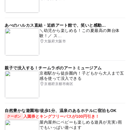
あべのハルカス直結・近鉄アート館で、笑いと感動...
＼幼児から楽しめる！この夏最高の舞台体
験！／ ス...
大阪府大阪市
親子で没入する！チームラボのアートミュージアム
京都駅から徒歩圏内！子どもから大人まで五
感を使って没入できる
京都府京都市南区
自然豊かな遊園地!徒歩1分、温泉のあるホテルに宿泊もOK
入園券とキングフリーパスが100円引き！
クーポン
屋内屋外にベビーも楽しめる遊具が充実♪雨
でもいっぱい遊べます