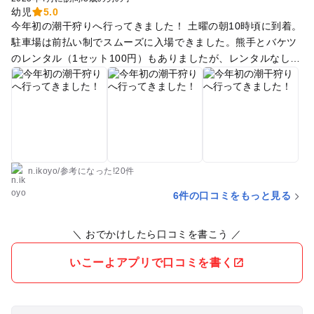
幼児
5.0
今年初の潮干狩りへ行ってきました！ 土曜の朝10時頃に到着。
駐車場は前払い制でスムーズに入場できました。熊手とバケツ
のレンタル（1セット100円）もありましたが、レンタルなしで
も十分楽しめました！ 定期的にスタッフの方がアサリを撒いて
くれるので、小さな子どもでも簡単に見つけられて大喜び。潮
干狩りというより「アサリ探しの宝探し」感覚で、3歳の息子
も100均のスコップとバケツで夢中になって遊んでいました。
服装は、大人も子どもも下に水着を着ておくのがおすすめ。サ
ンダルや長靴があると安心ですが、ほとんどの子どもは裸足で
楽しんでいました。地面は特に危ないものもなく、置きっぱな
n.ikoyo
/
参考に
なった!
20件
しの熊手にだけ注意すればOK。 最後に手足を洗える蛇口もあ
6件の口コミをもっと見る
るので、タオルもお忘れなく。 小さなお子さん連れにはぴった
りの場所！また来年も行きたいなと思える、楽しい潮干狩り体
＼ おでかけしたら口コミを書こう ／
験でした。
いこーよアプリで口コミを書く