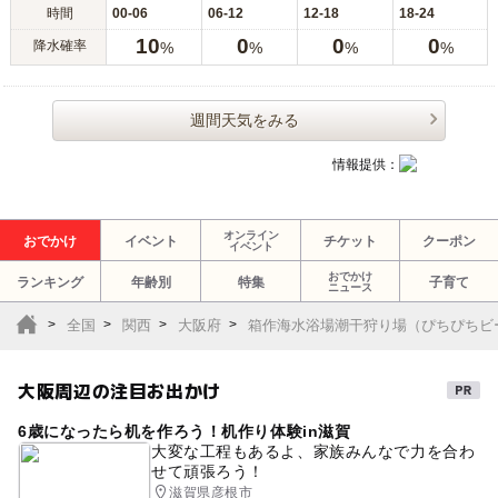
時間
00-06
06-12
12-18
18-24
10
0
0
0
降水確率
%
%
%
%
週間天気をみる
情報提供：
オンライン
おでかけ
イベント
チケット
クーポン
イベント
おでかけ
ランキング
年齢別
特集
子育て
ニュース
全国
関西
大阪府
箱作海水浴場潮干狩り場（ぴちぴちビ
大阪周辺の注目お出かけ
6歳になったら机を作ろう！机作り体験in滋賀
大変な工程もあるよ、家族みんなで力を合わ
せて頑張ろう！
滋賀県彦根市