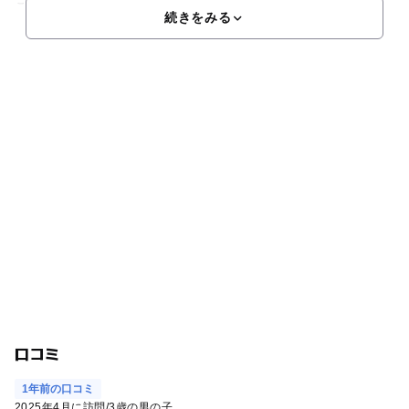
こつくり）海水浴場は「ぴちぴちビーチ」の愛称でも知られ、
続きをみる
口コミ
1年前の口コミ
2025年4月に訪問
/
3歳の男の子