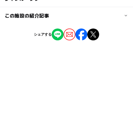
海の家:2軒
大人の料金
阪神高速4号湾岸線の泉佐野南出口から国道26号線経由
シャワー:2ヶ所
【潮干狩り】
で約30分。
ー
ー
授乳室あり
託児所
ジャンル
この施設の紹介記事
監視・救護室:4ヶ所
大人（中学生以上） 1,800円
スポーツ施設
海水浴場
潮干狩り
＊採った貝は返却していただき、新たに砂抜きした安全な
ー
ー
雨でもOK
ベビーカーOK
近くの駅
【大阪】2025年5月のおでかけにおすすめ！
貝を（600ｇ）進呈します。
シェアする
箱作駅
人気のスポットランキング
タグ
◯
ー
食事持込OK
レストラン
2025年5月19日
潮干狩りセット（バケツ＆熊手）レンタル：100円
親子体験
いろいろ体験
一日体験
野外遊び場
鳥取ノ荘駅
【堺周辺】2025年ゴールデンウィークのお
◯
ー
売店
オムツ交換台
でかけにおすすめ！人気スポットランキング
三連休
旅行
外遊び
午後から遊べる
2025年5月1日
淡輪駅
冬休み2025-2026
バーベキューができる潮干狩り場
【大阪】2025年ゴールデンウィークのおで
貝掘り
自然あふれる施設
アサリ
朝から遊べる
かけにおすすめ！人気のスポットランキング
駐車可能台数
2025年4月25日
1,000台
ビーチ・海水浴場
バーベキュー(BBQ)
公園併設
海水浴ができる
食事持込OK
関空・泉佐野・岬
駐車場詳細
GW
南海本線(大阪府)
駐車場あり
駐車料金（1日あたり）
・普通車 平日320円、土・日・祝日640円
秋のお出かけ2026
野外体験
シルバーウィーク2026
・バス 平日1,050円、土・日・祝日2,100円