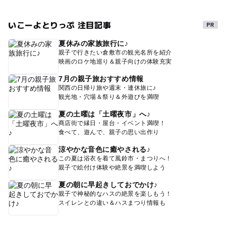
いこーよとりっぷ 注目記事
夏休みの家族旅行に♪
親子で行きたい倉敷市の観光名所を紹介
映画のロケ地巡り＆親子向けの体験充実
7月の親子旅おすすめ情報
関西の日帰り旅や週末・連休旅に♪
観光地・穴場＆祭り＆外遊びを満喫
夏の土曜は「土曜夜市」へ♪
商店街で縁日・屋台・イベント満喫！
食べて、遊んで、親子の思い出作り
涼やかな音色に癒やされる♪
この夏は浴衣を着て風鈴市・まつりへ！
親子で絵付け体験や絶景を満喫しよう
夏の朝に早起きしておでかけ♪
親子で神秘的なハスの絶景を楽しもう！
スイレンとの違い＆ハスまつり情報も