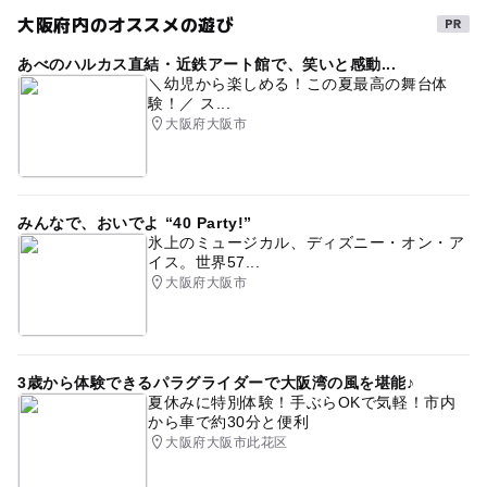
潮干狩りでバーベキュー
こどもと体験
夏休み2026
大阪府内のオススメの遊び
春休み2027
アウトドア
さまざなまな体験ができる
あべのハルカス直結・近鉄アート館で、笑いと感動...
＼幼児から楽しめる！この夏最高の舞台体
海水浴
トイレがある潮干狩り場
自然体験
験！／ ス...
大阪府大阪市
レジャー施設
ベビーカーOK
公園でバーベキュー場
ドライブ
ゴールデンウィーク
1日体験
レジャー
南海本線
水遊び2026
GW(ゴールデンウィーク)2027
みんなで、おいでよ “40 Party!”
氷上のミュージカル、ディズニー・オン・ア
屋外遊び場
電車で行ける
イス。世界57...
大阪府大阪市
3歳から体験できるパラグライダーで大阪湾の風を堪能♪
夏休みに特別体験！手ぶらOKで気軽！市内
から車で約30分と便利
大阪府大阪市此花区