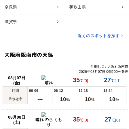
奈良県
和歌山県
滋賀県
近くのスポットを探す
大阪府阪南市の天気
予報地点：大阪府阪南市
2026年08月07日 06時00分発表
08月07日
35
27
℃
[0]
℃
[-1]
晴れ
(金)
時間
00-06
06-12
12-18
18-24
---
10
10
10
降水確率
%
%
%
08月08日
35
27
晴れ のち くも
℃
[0]
℃
[0]
(土)
り