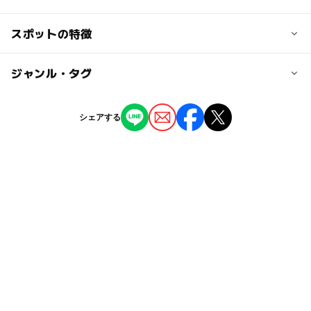
3,500円
テキスト代・オイル代・おしっこシート代込み
交通アクセス
スポットの特徴
東急東横線武蔵小杉駅直結
◯
◯
駐車場あり
ジャンル・タグ
駅から近い
近くの駅
武蔵小杉駅
◯
ー
授乳室あり
託児所
ジャンル
シェアする
体験施設
教室・習い事
◯
◯
雨でもOK
ベビーカーOK
タグ
ー
ー
食事持込OK
レストラン
赤ちゃん連れOK
赤ちゃん
ベビー
ベビーOK
ー
◯
売店
オムツ交換台
雨の日おでかけ
赤ちゃん連れ
ヨット
雨の日でもOK
雨でも遊べる
駅直結
東急目黒線
日吉
アロマ
東急東横線
東急目黒線(神奈川県)
東急東横線(神奈川県)
武蔵小杉
ベビー連れOK