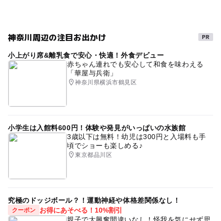
ベビマ
ベビーマッサージ
赤ちゃんOK
室内
雨でも楽しめる
セーリング
神奈川周辺の注目お出かけ
小上がり席&離乳食で安心・快適！外食デビュー
赤ちゃん連れでも安心して和食を味わえる
「華屋与兵衛」
神奈川県横浜市鶴見区
小学生は入館料600円！体験や発見がいっぱいの水族館
3歳以下は無料！幼児は300円と入場料も手
頃でショーも楽しめる♪
東京都品川区
究極のドッジボール？！運動神経や体格差関係なし！
お得にあそべる！10%割引
クーポン
親子で大興奮間違いなし！怪我を気にせず思