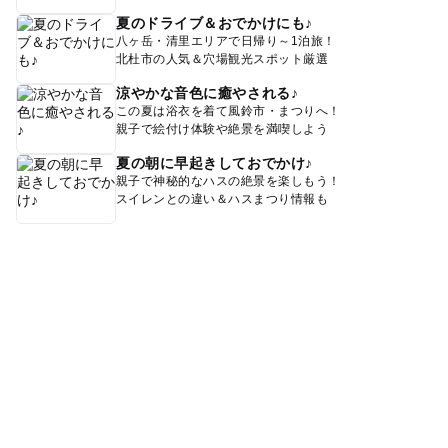
夏のドライブ＆おでかけにも♪
八ヶ岳・清里エリアで日帰り～1泊旅！
北杜市の人気＆穴場観光スポット厳選
涼やかな音色に癒やされる♪
この夏は浴衣を着て風鈴市・まつりへ！
親子で絵付け体験や絶景を満喫しよう
夏の朝に早起きしておでかけ♪
親子で神秘的なハスの絶景を楽しもう！
スイレンとの違い＆ハスまつり情報も