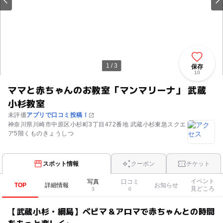
1 / 3
保存
10
ママと赤ちゃんのお教室「マンマリーナ」 武蔵
小杉教室
未評価
アプリで口コミ投稿！
神奈川県川崎市中原区小杉町3丁目472番地 武蔵小杉東急スクエ
ア5階くものきょうしつ
スポット情報
クーポン
チケット
イベント
写真
口コミ
TOP
詳細情報
お知らせ
見どころ
3
0
【武蔵小杉・綱島】ベビマ＆アロマで赤ちゃんとの時間