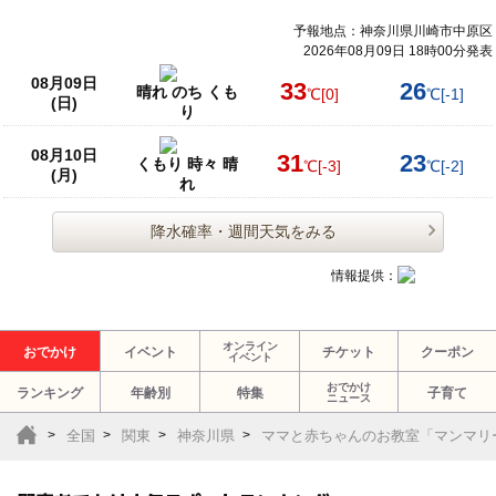
予報地点：神奈川県川崎市中原区
2026年08月09日 18時00分発表
08月09日
33
26
晴れ のち くも
℃
[0]
℃
[-1]
(日)
り
08月10日
31
23
くもり 時々 晴
℃
[-3]
℃
[-2]
(月)
れ
降水確率・週間天気をみる
情報提供：
オンライン
おでかけ
イベント
チケット
クーポン
イベント
おでかけ
ランキング
年齢別
特集
子育て
ニュース
全国
関東
神奈川県
ママと赤ちゃんのお教室「マンマリ