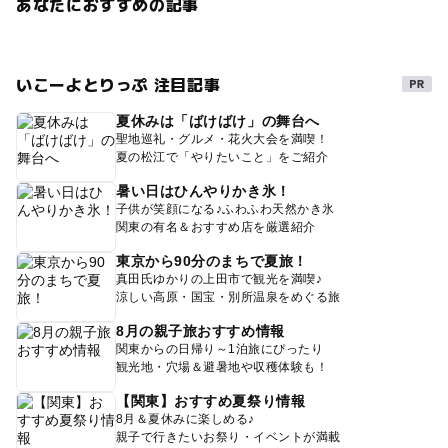
あなたにおすすめの記事
いこーよとりっぷ 注目記事
夏休みは「ばけばけ」の舞台へ
聖地巡礼・グルメ・花火大会を満喫！
夏の松江で「やりたいこと」をご紹介
暑い日はひんやりかき氷！
子供が笑顔になる♪ふわふわ天然かき氷
関東の有名＆おすすめ店を厳選紹介
東京から90分のまちで夏旅！
真田氏ゆかりの上田市で観光を満喫♪
涼しい高原・国宝・別所温泉をめぐる旅
8月の親子旅おすすめ情報
関東からの日帰り～1泊旅にぴったり
観光地・穴場＆避暑地や収穫体験も！
【関東】おすすめ夏祭り情報
8月＆夏休みに楽しめる♪
親子で行きたいお祭り・イベントが満載