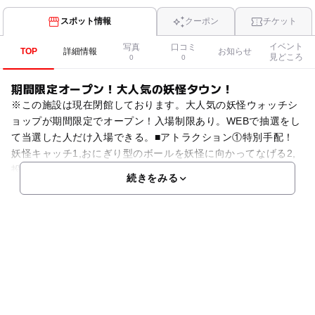
スポット情報
クーポン
チケット
イベント
写真
口コミ
TOP
詳細情報
お知らせ
見どころ
0
0
期間限定オープン！大人気の妖怪タウン！
※この施設は現在閉館しております。大人気の妖怪ウォッチシ
ョップが期間限定でオープン！入場制限あり。WEBで抽選をし
て当選した人だけ入場できる。■アトラクション①特別手配！
妖怪キャッチ1,おにぎり型のボールを妖怪に向かってなげる2,
投げたおにぎり型ボールが妖怪の穴にはいる3,穴を通
続きをみる