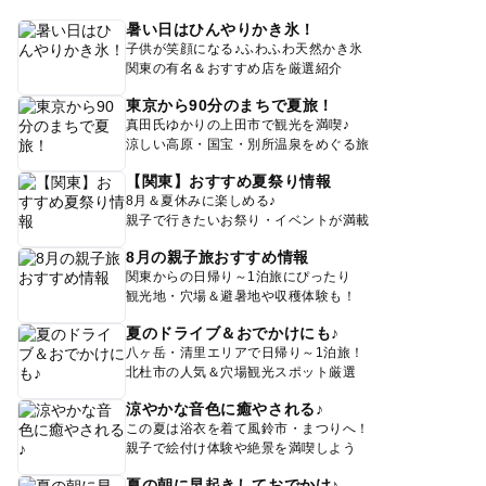
暑い日はひんやりかき氷！
子供が笑顔になる♪ふわふわ天然かき氷
関東の有名＆おすすめ店を厳選紹介
東京から90分のまちで夏旅！
真田氏ゆかりの上田市で観光を満喫♪
涼しい高原・国宝・別所温泉をめぐる旅
【関東】おすすめ夏祭り情報
8月＆夏休みに楽しめる♪
親子で行きたいお祭り・イベントが満載
8月の親子旅おすすめ情報
関東からの日帰り～1泊旅にぴったり
観光地・穴場＆避暑地や収穫体験も！
夏のドライブ＆おでかけにも♪
八ヶ岳・清里エリアで日帰り～1泊旅！
北杜市の人気＆穴場観光スポット厳選
涼やかな音色に癒やされる♪
この夏は浴衣を着て風鈴市・まつりへ！
親子で絵付け体験や絶景を満喫しよう
夏の朝に早起きしておでかけ♪