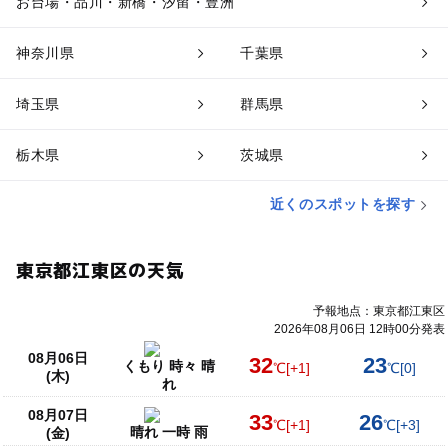
お台場・品川・新橋・汐留・豊洲
神奈川県
千葉県
埼玉県
群馬県
栃木県
茨城県
近くのスポットを探す
東京都江東区の天気
予報地点：東京都江東区
2026年08月06日 12時00分発表
08月06日
32
23
くもり 時々 晴
℃
[+1]
℃
[0]
(木)
れ
08月07日
33
26
℃
[+1]
℃
[+3]
晴れ 一時 雨
(金)