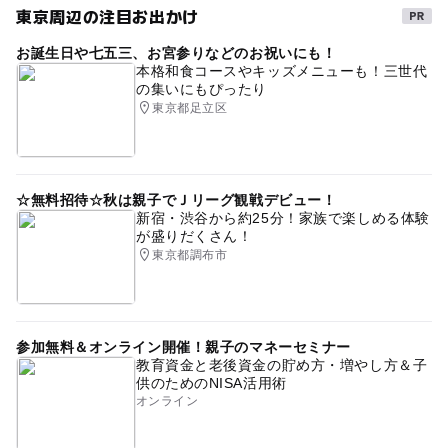
東京周辺の注目お出かけ
京急バス
雨でも楽しめる
妖怪ウォッチイベント
ノガッパ
＜井30系統＞【大井町駅西口】→【東京テレポート駅】
お誕生日や七五三、お宮参りなどのお祝いにも！
雨の日おでかけ
屋内
キャラクター施設
本格和食コースやキッズメニューも！三世代
・門前仲町方面から
の集いにもぴったり
都営バス
東京都足立区
＜海01系統＞【門前仲町】→【東京テレポート駅前】
近くの駅
☆無料招待☆秋は親子でＪリーグ観戦デビュー！
東京テレポート駅
新宿・渋谷から約25分！家族で楽しめる体験
が盛りだくさん！
東京都調布市
台場駅
東京国際クルーズターミナル駅
参加無料＆オンライン開催！親子のマネーセミナー
教育資金と老後資金の貯め方・増やし方＆子
駐車場詳細
供のためのNISA活用術
■駐車台数1,400台
オンライン
■ご利用時間24時間