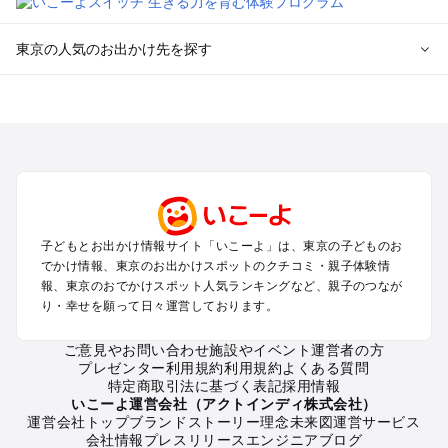
東京の人気のお出かけ先を探す
東京のエリアからプール子ども連れのお出かけスポット
を探す
立川・国分寺・八王子・昭島・多摩のプールお出かけ
お台場・品川・新橋・汐留・豊洲のプールお出かけ
上野・浅草・錦糸町・両国のプールお出かけ
町田・相模原・愛川・上野原のプールお出かけ
渋谷・原宿・恵比寿・中目黒・自由が丘のプールお出かけ
子どもとお出かけ情報サイト「いこーよ」は、東京の子どものお
池袋・赤羽・王子・巣鴨・目白・石神井のプールお出かけ
でかけ情報、東京のお出かけスポットのクチコミ・親子体験情
新宿・高田馬場・代々木・千駄ヶ谷のプールお出かけ
報、東京のおでかけスポット人気ランキングなど、親子のつなが
銀座・丸の内・日本橋・有楽町・築地・月島のプールお出かけ
り・幸せを願って日々運営しております。
吉祥寺・三鷹・中野・高円寺・荻窪・阿佐谷のプールお出かけ
小金井・小平・西東京・東村山・東久留米のプールお出かけ
ご意見やお問い合わせ
施設やイベント運営者の方
プレゼンター利用規約
利用規約
よくある質問
府中・調布・狛江のプールお出かけ
特定商取引法に基づく表記
採用情報
青梅・奥多摩のプールお出かけ
いこーよ運営会社（アクトインディ株式会社）
蒲田・大森・羽田周辺のプールお出かけ
運営会社トップ
ブランドストーリー
理念
未来図
運営サービス
会社情報
プレスリリース
エンジニアブログ
葛西・新木場・亀戸・亀有・柴又のプールお出かけ