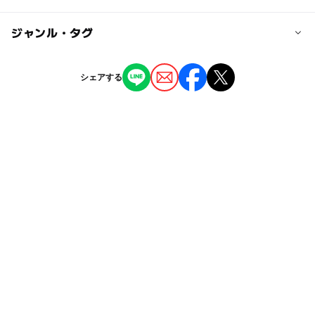
新橋(JR・東京メトロ・都営地下鉄、15分) → 台場(徒歩5
分)
◯
◯
駐車場あり
ジャンル・タグ
駅から近い
豊洲(東京メトロ、16分) → 台場(徒歩5分)
・りんかい線
ー
ー
授乳室あり
託児所
ジャンル
シェアする
新木場(JR・東京メトロ、6分) → 東京テレポート(徒歩3
ショッピング
分)
◯
◯
雨でもOK
ベビーカーOK
大崎(JR、10分) → 東京テレポート(徒歩3分)
タグ
ー
ー
食事持込OK
レストラン
■バス
屋内施設
ベビーカーOK
キャラクターに会える
・大森方面から
◯
ー
売店
オムツ交換台
京急バス
ナムコ
キャラクター遊び場
キャラクター
＜森30系統＞【JR大森駅東口】(船の科学館行)→【東京テ
室内施設
ゆりかもめ
雨でも遊べる
夏休み2014
レポート駅】
＜森40系統＞【JR大森駅東口】(平和島経由)→【東京テレ
夏休み2015
コマさん
夏休み2016
室内
ポート駅】
コマじろう
ジバニャン
妖怪
インドア
・品川方面から
雨の日でもOK
namco
妖怪ウォッチ
夏休み2026
都営バス
＜波01系統＞【品川駅東口】→【東京テレポート駅】
ひも爺
ようかいウオッチ
妖怪watch
ウィスパー