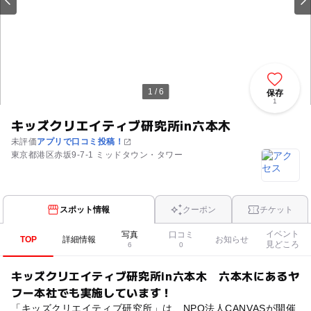
1 / 6
保存
1
キッズクリエイティブ研究所in六本木
未評価
アプリで口コミ投稿！
東京都港区赤坂9-7-1 ミッドタウン・タワー
スポット情報
クーポン
チケット
イベント
写真
口コミ
TOP
詳細情報
お知らせ
見どころ
6
0
キッズクリエイティブ研究所in六本木 六本木にあるヤ
フー本社でも実施しています！
「キッズクリエイティブ研究所」は、NPO法人CANVASが開催