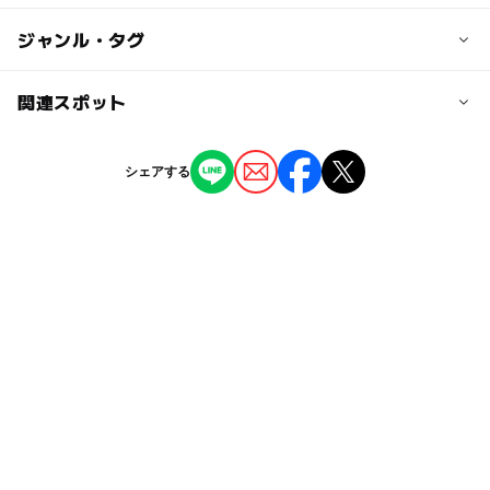
都営大江戸線 六本木駅から徒歩6分
ー
ー
駐車場あり
ジャンル・タグ
駅から近い
近くの駅
六本木駅
ー
ー
授乳室あり
託児所
ジャンル
関連スポット
体験施設
教室・習い事
◯
◯
雨でもOK
ベビーカーOK
乃木坂駅
キッズクリエイティブ研究所in明治
シェアする
タグ
ー
ー
食事持込OK
レストラン
キッズクリエイティブ研究所in田原町 アトリエBAUHA
レア体験
ワークショップ
手作り体験
雨でもOK
US
ー
ー
売店
オムツ交換台
東京メトロ日比谷線
子ども連れ
子連れお出かけ
キッズクリエイティブ研究所in東大本郷
体験
東京メトロ千代田線
家族連れ
子連れ
秋のお出かけ2026
プログラム
シルバーウィーク2026
子どもワークショップ
寒くてもOK
雨の日おでかけ
雨でも遊べる
キッズクリエイティブ
子供連れ
梅雨
子連れOK