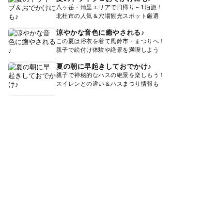
八ヶ岳・清里エリアで日帰り～1泊旅！
北杜市の人気＆穴場観光スポット厳選
涼やかな音色に癒やされる♪
この夏は浴衣を着て風鈴市・まつりへ！
親子で絵付け体験や絶景を満喫しよう
夏の朝に早起きしておでかけ♪
親子で神秘的なハスの絶景を楽しもう！
スイレンとの違い＆ハスまつり情報も