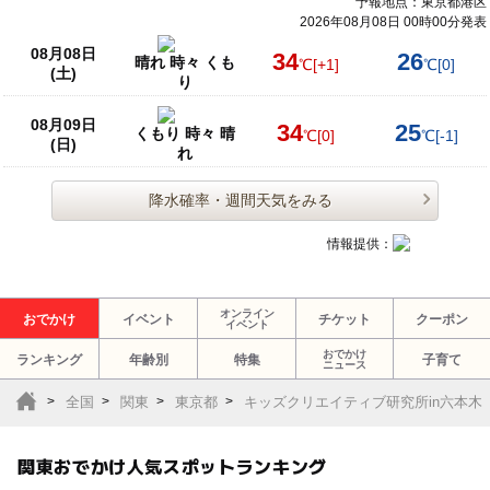
予報地点：東京都港区
2026年08月08日 00時00分発表
08月08日
34
26
晴れ 時々 くも
℃
[+1]
℃
[0]
(土)
り
08月09日
34
25
くもり 時々 晴
℃
[0]
℃
[-1]
(日)
れ
降水確率・週間天気をみる
情報提供：
オンライン
おでかけ
イベント
チケット
クーポン
イベント
おでかけ
ランキング
年齢別
特集
子育て
ニュース
全国
関東
東京都
キッズクリエイティブ研究所in六本木
関東おでかけ人気スポットランキング