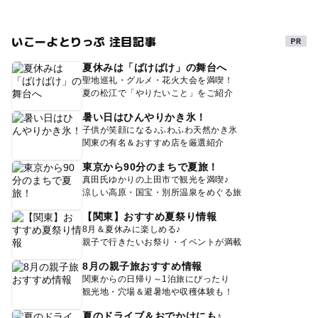
いこーよとりっぷ 注目記事
夏休みは「ばけばけ」の舞台へ
聖地巡礼・グルメ・花火大会を満喫！
夏の松江で「やりたいこと」をご紹介
暑い日はひんやりかき氷！
子供が笑顔になる♪ふわふわ天然かき氷
関東の有名＆おすすめ店を厳選紹介
東京から90分のまちで夏旅！
真田氏ゆかりの上田市で観光を満喫♪
涼しい高原・国宝・別所温泉をめぐる旅
【関東】おすすめ夏祭り情報
8月＆夏休みに楽しめる♪
親子で行きたいお祭り・イベントが満載
8月の親子旅おすすめ情報
関東からの日帰り～1泊旅にぴったり
観光地・穴場＆避暑地や収穫体験も！
夏のドライブ＆おでかけにも♪