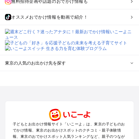
無料招待企画や話題のおでかけ情報も
オススメおでかけ情報を動画で紹介！
東京の人気のお出かけ先を探す
東京のエリアからプール子ども連れのお出かけスポット
を探す
立川・国分寺・八王子・昭島・多摩のプールお出かけ
お台場・品川・新橋・汐留・豊洲のプールお出かけ
上野・浅草・錦糸町・両国のプールお出かけ
町田・相模原・愛川・上野原のプールお出かけ
渋谷・原宿・恵比寿・中目黒・自由が丘のプールお出かけ
子どもとお出かけ情報サイト「いこーよ」は、東京の子どものお
池袋・赤羽・王子・巣鴨・目白・石神井のプールお出かけ
でかけ情報、東京のお出かけスポットのクチコミ・親子体験情
新宿・高田馬場・代々木・千駄ヶ谷のプールお出かけ
報、東京のおでかけスポット人気ランキングなど、親子のつなが