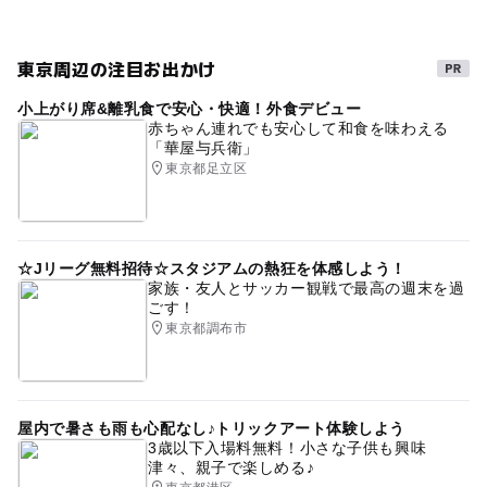
こども向けワークショップ
親子連れ
子ども向け教室
雨の日でもOK
手作り
キッズクリエイティブ研究所
東京周辺の注目お出かけ
室内
体験教室
屋内
雨の日でも楽しめる
小上がり席&離乳食で安心・快適！外食デビュー
赤ちゃん連れでも安心して和食を味わえる
子どもプログラミング
ものづくり
都営大江戸線
「華屋与兵衛」
東京都足立区
インドア
寒い日でもOK
雨でも楽しめる
工作
☆Jリーグ無料招待☆スタジアムの熱狂を体感しよう！
家族・友人とサッカー観戦で最高の週末を過
ごす！
東京都調布市
屋内で暑さも雨も心配なし♪トリックアート体験しよう
3歳以下入場料無料！小さな子供も興味
津々、親子で楽しめる♪