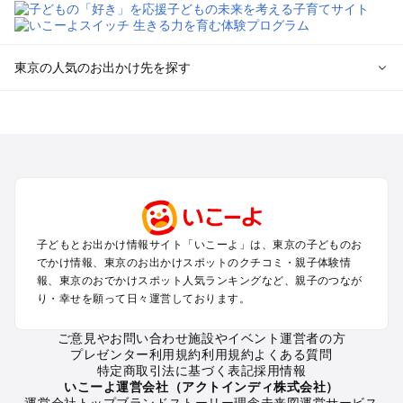
東京の人気のお出かけ先を探す
東京のエリアからプール子ども連れのお出かけスポット
を探す
立川・国分寺・八王子・昭島・多摩のプールお出かけ
お台場・品川・新橋・汐留・豊洲のプールお出かけ
上野・浅草・錦糸町・両国のプールお出かけ
町田・相模原・愛川・上野原のプールお出かけ
渋谷・原宿・恵比寿・中目黒・自由が丘のプールお出かけ
子どもとお出かけ情報サイト「いこーよ」は、東京の子どものお
池袋・赤羽・王子・巣鴨・目白・石神井のプールお出かけ
でかけ情報、東京のお出かけスポットのクチコミ・親子体験情
新宿・高田馬場・代々木・千駄ヶ谷のプールお出かけ
報、東京のおでかけスポット人気ランキングなど、親子のつなが
銀座・丸の内・日本橋・有楽町・築地・月島のプールお出かけ
り・幸せを願って日々運営しております。
吉祥寺・三鷹・中野・高円寺・荻窪・阿佐谷のプールお出かけ
小金井・小平・西東京・東村山・東久留米のプールお出かけ
ご意見やお問い合わせ
施設やイベント運営者の方
プレゼンター利用規約
利用規約
よくある質問
府中・調布・狛江のプールお出かけ
特定商取引法に基づく表記
採用情報
青梅・奥多摩のプールお出かけ
いこーよ運営会社（アクトインディ株式会社）
蒲田・大森・羽田周辺のプールお出かけ
運営会社トップ
ブランドストーリー
理念
未来図
運営サービス