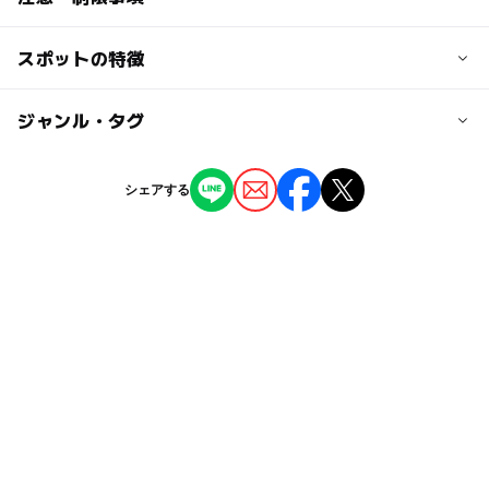
JR線・東京メトロ日比谷線恵比寿駅 駅ビル「アトレ」7
階
スポットの特徴
事前に電話にてご予約いただくとスムーズです。
電話：03-3473-5005
近くの駅
ー
ー
駐車場あり
ジャンル・タグ
駅から近い
恵比寿駅
ー
ー
授乳室あり
託児所
ジャンル
シェアする
教室・習い事
ー
ー
雨でもOK
ベビーカーOK
タグ
ー
ー
食事持込OK
レストラン
シルバーウィーク2026
習い事
伝統芸能体験
ー
ー
売店
オムツ交換台
山手線
芸術
フラワーアレンジメント
ものづくり体験
午後から遊べる
カルチャー
秋のお出かけ2026
埼京線
室内
体験
埼京線(東京都)