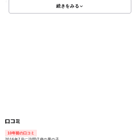
し、料理、音楽、ダンシング、スポーツ･健康、工芸、手芸、
続きをみる
口コミ
10年前の口コミ
2016年7月に訪問
/
7歳の男の子