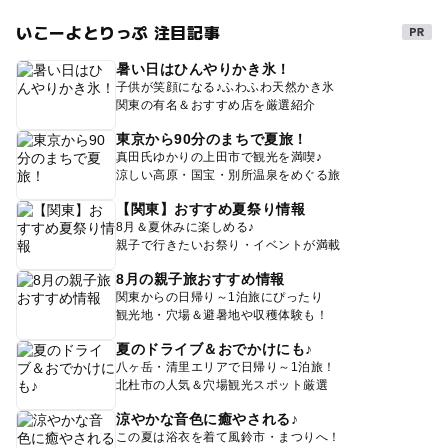
いこーよとりっぷ 注目記事
暑い日はひんやりかき氷！
子供が笑顔になる♪ふわふわ天然かき氷
関東の有名＆おすすめ店を厳選紹介
東京から90分のまちで夏旅！
真田氏ゆかりの上田市で観光を満喫♪
涼しい高原・国宝・別所温泉をめぐる旅
【関東】おすすめ夏祭り情報
8月＆夏休みに楽しめる♪
親子で行きたいお祭り・イベントが満載
8月の親子旅おすすめ情報
関東からの日帰り～1泊旅にぴったり
観光地・穴場＆避暑地や収穫体験も！
夏のドライブ＆おでかけにも♪
八ヶ岳・清里エリアで日帰り～1泊旅！
北杜市の人気＆穴場観光スポット厳選
涼やかな音色に癒やされる♪
この夏は浴衣を着て風鈴市・まつりへ！