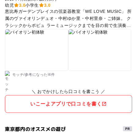
幼児
3.0
小学生
3.0
恵比寿ガーデンプレイスの弦楽器教室「WE LOVE MUSIC」 所
属のヴァイオリンデュオ・中村ゆか里・中村里奈・ご姉妹。 ク
ラシックからポピュ ラーミュージックまでを目の前で生演奏し
て下さいました。 演奏の後は、その姉妹の先生ご指導のもと実
際にバイオリン触れ、演奏にもチャレンジできる体験型イベン
トコーナーも設けて下さり、お教室のご紹介もして下さいまし
た。 流石！蓼科コンクールin東京 室内楽部門 最高位受賞の中
村姉妹。 演奏は本当に素晴らしかったです。 バイオリンだけ
で弾いてるとは思えない音質の幅広さ。 素敵な音楽に触れる事
が出来ました。
モッチ
/
参考に
なった!
4件
＼ おでかけしたら口コミを書こう ／
いこーよアプリで口コミを書く
東京都内のオススメの遊び