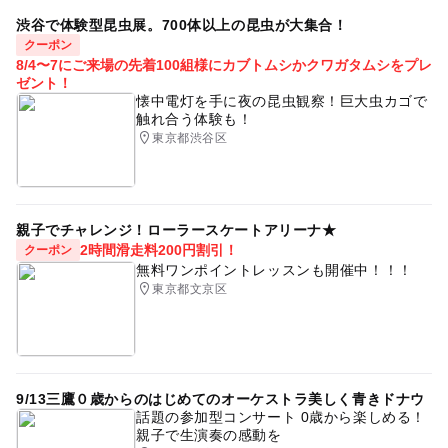
渋谷で体験型昆虫展。700体以上の昆虫が大集合！
クーポン
8/4〜7にご来場の先着100組様にカブトムシかクワガタムシをプレ
ゼント！
懐中電灯を手に夜の昆虫観察！巨大虫カゴで
触れ合う体験も！
東京都渋谷区
親子でチャレンジ！ローラースケートアリーナ★
2時間滑走料200円割引！
クーポン
無料ワンポイントレッスンも開催中！！！
東京都文京区
9/13三鷹０歳からのはじめてのオーケストラ美しく青きドナウ
話題の参加型コンサート 0歳から楽しめる！
親子で生演奏の感動を