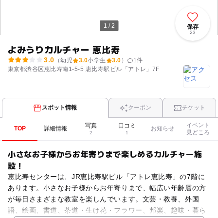
1 / 2
保存
23
よみうりカルチャー 恵比寿
3.0
（幼児
3.0
小学生
3.0
）
1
件
東京都渋谷区恵比寿南1-5-5 恵比寿駅ビル「アトレ」7F
スポット情報
クーポン
チケット
イベント
写真
口コミ
TOP
詳細情報
お知らせ
見どころ
2
1
小さなお子様からお年寄りまで楽しめるカルチャー施
設！
恵比寿センターは、JR恵比寿駅ビル「アトレ恵比寿」の7階に
あります。小さなお子様からお年寄りまで、幅広い年齢層の方
が毎日さまざまな教室を楽しんでいます。文芸・教養、外国
語、絵画、書道、茶道・生け花・フラワー、邦楽、趣味・暮ら