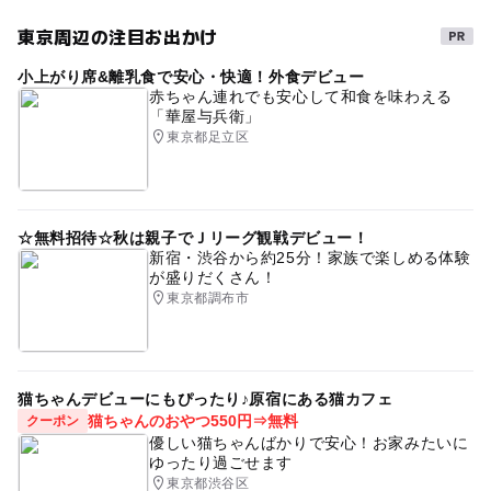
雨の日おでかけ
子連れママ会
子連れ
ママカフェ
東京周辺の注目お出かけ
東急田園都市線(東京都)
子ども連れ
子連れお出かけ
小上がり席&離乳食で安心・快適！外食デビュー
室内
ベビーカーOK
親子カフェ
赤ちゃん連れでも安心して和食を味わえる
「華屋与兵衛」
東京都足立区
☆無料招待☆秋は親子でＪリーグ観戦デビュー！
新宿・渋谷から約25分！家族で楽しめる体験
が盛りだくさん！
東京都調布市
猫ちゃんデビューにもぴったり♪原宿にある猫カフェ
猫ちゃんのおやつ550円⇒無料
クーポン
優しい猫ちゃんばかりで安心！お家みたいに
ゆったり過ごせます
東京都渋谷区