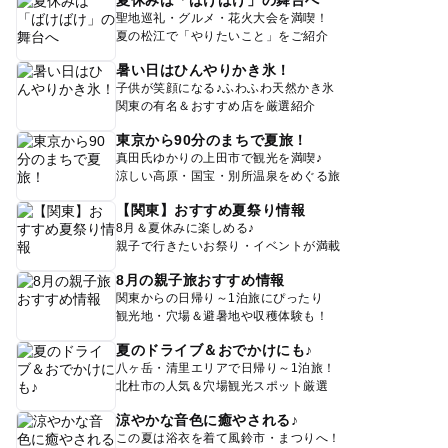
聖地巡礼・グルメ・花火大会を満喫！
夏の松江で「やりたいこと」をご紹介
暑い日はひんやりかき氷！
子供が笑顔になる♪ふわふわ天然かき氷
関東の有名＆おすすめ店を厳選紹介
東京から90分のまちで夏旅！
真田氏ゆかりの上田市で観光を満喫♪
涼しい高原・国宝・別所温泉をめぐる旅
【関東】おすすめ夏祭り情報
8月＆夏休みに楽しめる♪
親子で行きたいお祭り・イベントが満載
8月の親子旅おすすめ情報
関東からの日帰り～1泊旅にぴったり
観光地・穴場＆避暑地や収穫体験も！
夏のドライブ＆おでかけにも♪
八ヶ岳・清里エリアで日帰り～1泊旅！
北杜市の人気＆穴場観光スポット厳選
涼やかな音色に癒やされる♪
この夏は浴衣を着て風鈴市・まつりへ！