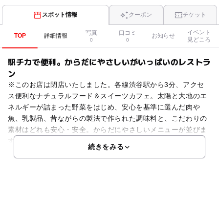
スポット情報
クーポン
チケット
イベント
写真
口コミ
TOP
詳細情報
お知らせ
見どころ
0
0
駅チカで便利。からだにやさしいがいっぱいのレストラ
ン
※このお店は閉店いたしました。各線渋谷駅から3分、アクセ
ス便利なナチュラルフード＆スイーツカフェ。太陽と大地のエ
ネルギーが詰まった野菜をはじめ、安心を基準に選んだ肉や
魚、乳製品、昔ながらの製法で作られた調味料と、こだわりの
素材はどれも安心・安全。からだにやさしいメニューが並びま
す
続きをみる