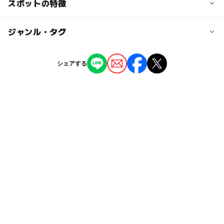
交通アクセス
スポットの特徴
各線「渋谷駅」西口下車徒歩3分。
ー
◯
駐車場あり
ジャンル・タグ
駅から近い
近くの駅
渋谷駅
ー
ー
授乳室あり
託児所
ジャンル
シェアする
レストラン・カフェ
◯
◯
雨でもOK
ベビーカーOK
タグ
ー
◯
食事持込OK
レストラン
東急田園都市線
ママ会
子連れokなカフェ
ー
◯
売店
オムツ交換台
京王井の頭線
母娘お出かけ
家族連れ
雨の日でもOK
雨でも遊べる
キッズスペース付きカフェ
雨でも楽しめる
おやこカフェ
ママ友
子連れカフェ
母娘カフェ
親子連れ
ママ友会
cafe
オーガニック