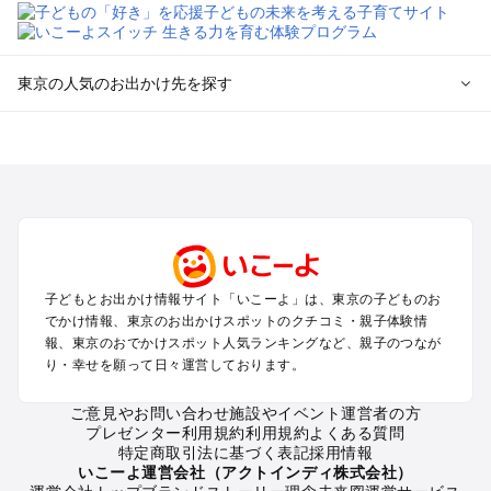
東京の人気のお出かけ先を探す
東京のエリアからプール子ども連れのお出かけスポット
を探す
立川・国分寺・八王子・昭島・多摩のプールお出かけ
お台場・品川・新橋・汐留・豊洲のプールお出かけ
上野・浅草・錦糸町・両国のプールお出かけ
町田・相模原・愛川・上野原のプールお出かけ
渋谷・原宿・恵比寿・中目黒・自由が丘のプールお出かけ
子どもとお出かけ情報サイト「いこーよ」は、東京の子どものお
池袋・赤羽・王子・巣鴨・目白・石神井のプールお出かけ
でかけ情報、東京のお出かけスポットのクチコミ・親子体験情
新宿・高田馬場・代々木・千駄ヶ谷のプールお出かけ
報、東京のおでかけスポット人気ランキングなど、親子のつなが
銀座・丸の内・日本橋・有楽町・築地・月島のプールお出かけ
り・幸せを願って日々運営しております。
吉祥寺・三鷹・中野・高円寺・荻窪・阿佐谷のプールお出かけ
小金井・小平・西東京・東村山・東久留米のプールお出かけ
ご意見やお問い合わせ
施設やイベント運営者の方
プレゼンター利用規約
利用規約
よくある質問
府中・調布・狛江のプールお出かけ
特定商取引法に基づく表記
採用情報
青梅・奥多摩のプールお出かけ
いこーよ運営会社（アクトインディ株式会社）
蒲田・大森・羽田周辺のプールお出かけ