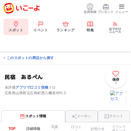
会員登録
プレゼント
メニュー
おでかけ
スポット
イベント
ランキング
特集
ニュース
このスポットの周辺から探す
民宿 あるぺん
保存
3
未評価
アプリで口コミ投稿！
広島県山県郡北広島町西八幡原405-3
スポット情報
クーポン
チケット
イベント
写真
口コミ
TOP
詳細情報
お知らせ
見どころ