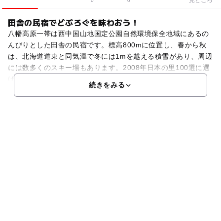
0
0
田舎の民宿でどぶろぐを味わおう！
八幡高原一帯は西中国山地国定公園自然環境保全地域にあるの
んびりとした田舎の民宿です。標高800mに位置し、春から秋
は、北海道道東と同気温で冬には1mを越える積雪があり、周辺
には数多くのスキー場もあります。2008年日本の里100選に選
ばれました。この宿では、濁酒製造免許広島県第1
続きをみる