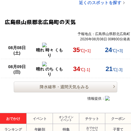
近くのスポットを探す
広島県山県郡北広島町の天気
予報地点：広島県山県郡北広島町
2026年08月08日 00時00分発表
08月08日
35
24
晴れ 時々 くも
℃
[+1]
℃
[+3]
(土)
り
08月09日
34
21
晴れ のち くも
℃
[-1]
℃
[-3]
(日)
り
降水確率・週間天気をみる
情報提供：
オンライン
おでかけ
イベント
チケット
クーポン
イベント
おでかけ
ランキング
年齢別
特集
子育て
ニュース