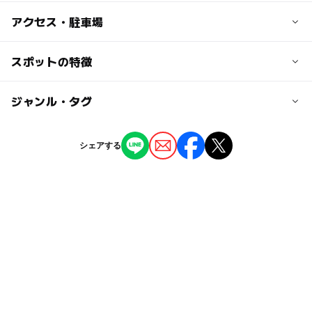
子供の料金
アクセス・駐車場
こども（小学生） 6,500円～
幼児（3歳以上） 5,500円～
交通アクセス
スポットの特徴
中国自動車道戸河内IC下車、R191経由で益田方面へ30
大人の料金
分、益田よりR191経由で45分
◯
ー
駐車場あり
ジャンル・タグ
駅から近い
グリーン・シーズン料金（期間：4月1日～10月10日）
1泊2食 7,500円～
ー
ー
授乳室あり
託児所
ジャンル
駐車可能台数
シェアする
ホテル・旅館
5台
ー
ー
雨でもOK
ベビーカーOK
駐車場料金
タグ
ー
ー
食事持込OK
レストラン
無料
シルバーウィーク2026
GW(ゴールデンウィーク)2027
ー
ー
売店
オムツ交換台
標高が高い
どぶろく
民宿
高原
秋のお出かけ2026
室内